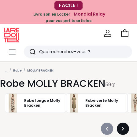
Mondial Relay
Livraison en Locker
pour vos petits articles
EN CE MOMENT
-20% dès 39€*
sur la mode
Voir
mon
La
panie
Redoute
Menu
Rechercher
Derniers
...
articles
Robe
MOLLY BRACKEN
Robe MOLLY BRACKEN
vus
59
Robe longue Molly
Robe verte Molly
Bracken
Bracken
Précédent
Suivan