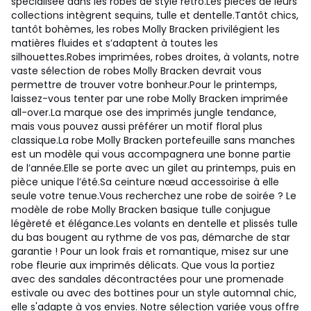
spécialisée dans les robes de style rétro.Les pièces de leurs
collections intègrent sequins, tulle et dentelle.Tantôt chics,
tantôt bohèmes, les robes Molly Bracken privilégient les
matières fluides et s’adaptent à toutes les
silhouettes.Robes imprimées, robes droites, à volants, notre
vaste sélection de robes Molly Bracken devrait vous
permettre de trouver votre bonheur.Pour le printemps,
laissez-vous tenter par une robe Molly Bracken imprimée
all-over.La marque ose des imprimés jungle tendance,
mais vous pouvez aussi préférer un motif floral plus
classique.La robe Molly Bracken portefeuille sans manches
est un modèle qui vous accompagnera une bonne partie
de l’année.Elle se porte avec un gilet au printemps, puis en
pièce unique l’été.Sa ceinture nœud accessoirise à elle
seule votre tenue.Vous recherchez une robe de soirée ? Le
modèle de robe Molly Bracken basique tulle conjugue
légèreté et élégance.Les volants en dentelle et plissés tulle
du bas bougent au rythme de vos pas, démarche de star
garantie ! Pour un look frais et romantique, misez sur une
robe fleurie aux imprimés délicats. Que vous la portiez
avec des sandales décontractées pour une promenade
estivale ou avec des bottines pour un style automnal chic,
elle s'adapte à vos envies. Notre sélection variée vous offre