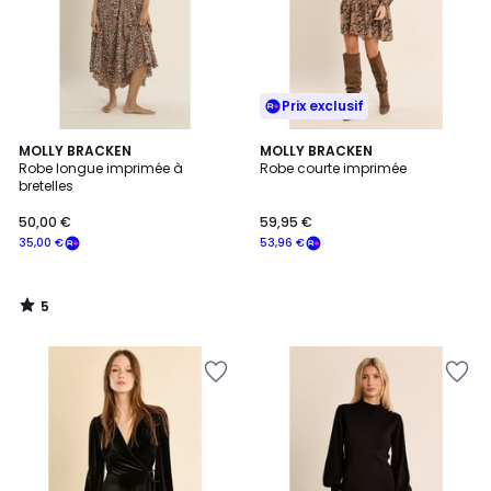
Prix exclusif
5
MOLLY BRACKEN
MOLLY BRACKEN
/
Robe longue imprimée à
Robe courte imprimée
5
bretelles
50,00 €
59,95 €
35,00 €
53,96 €
5
/
5