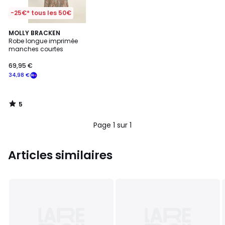
-25€* tous les 50€
5
MOLLY BRACKEN
/
Robe longue imprimée
5
manches courtes
69,95 €
34,98 €
5
/
5
Page 1 sur 1
Articles similaires