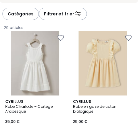
-
-
défiler
défiler
à
à
Catégories
Filtrer et trier
gauche
droite
29 articles
CYRILLUS
CYRILLUS
Robe Charlotte – Cortège
Robe en gaze de coton
Arabesque
biologique
35,00
35,00 €
25,00 €
€.