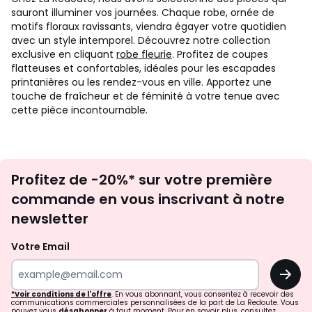
sauront illuminer vos journées. Chaque robe, ornée de
motifs floraux ravissants, viendra égayer votre quotidien
avec un style intemporel. Découvrez notre collection
exclusive en cliquant
robe fleurie
. Profitez de coupes
flatteuses et confortables, idéales pour les escapades
printanières ou les rendez-vous en ville. Apportez une
touche de fraîcheur et de féminité à votre tenue avec
cette pièce incontournable.
Inscription
Profitez de -20%* sur votre première
newsletter
commande en vous inscrivant à notre
newsletter
Votre Email
OK
*Voir conditions de l'offre
. En vous abonnant, vous consentez à recevoir des
communications commerciales personnalisées de la part de La Redoute. Vous
pouvez vous
désabonner
à tout moment. Pour en savoir plus, consultez