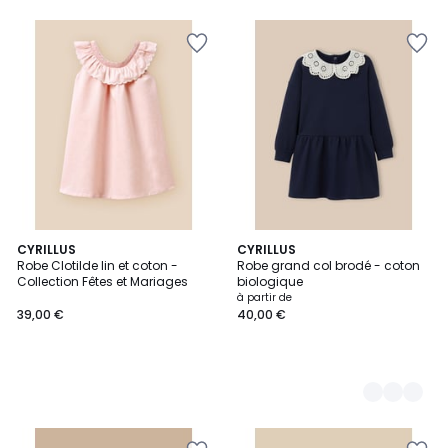
CYRILLUS
2
CYRILLUS
Robe Clotilde lin et coton -
Robe grand col brodé - coton
Couleurs
Collection Fêtes et Mariages
biologique
à partir de
39,00 €
40,00 €