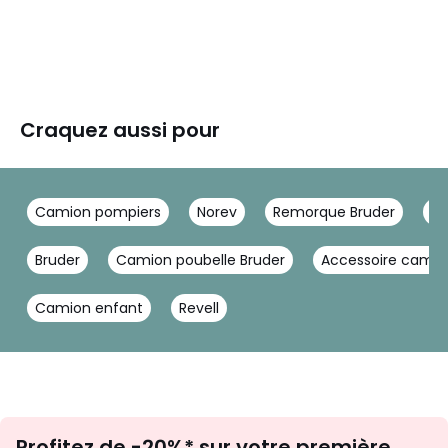
Craquez aussi pour
Camion pompiers
Norev
Remorque Bruder
Ca
Bruder
Camion poubelle Bruder
Accessoire camio
Camion enfant
Revell
Inscription
Profitez de -20%* sur votre première