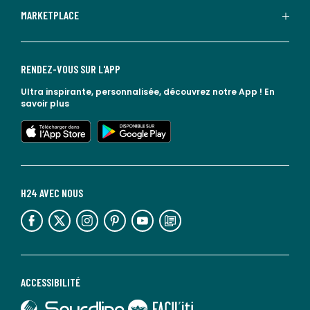
MARKETPLACE
RENDEZ-VOUS SUR L'APP
Ultra inspirante, personnalisée, découvrez notre App !
En
savoir plus
lien vers l'app store
lien vers google play
H24 AVEC NOUS
lien vers l'espace réseaux sociaux
lien vers l'espace réseaux sociaux
lien vers l'espace réseaux sociaux
lien vers l'espace réseaux sociaux
lien vers l'espace réseaux sociaux
lien vers le blog la redoute
ACCESSIBILITÉ
lien vers Sourdline
lien vers Faciliti