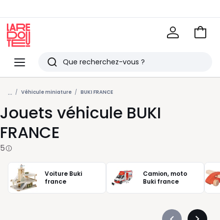
Voir
mon
La
panie
Redoute
Menu
Rechercher
Derniers
...
articles
Véhicule miniature
BUKI FRANCE
Jouets véhicule BUKI
vus
FRANCE
5
Voiture Buki
Camion, moto
france
Buki france