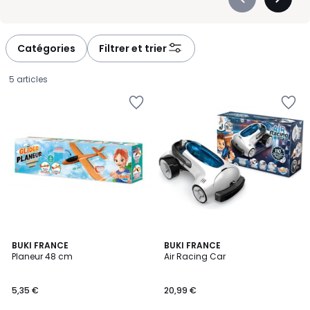
Précédent
Suivan
-
-
défiler
défiler
à
à
Catégories
Filtrer et trier
gauche
droite
5 articles
BUKI FRANCE
BUKI FRANCE
Planeur 48 cm
Air Racing Car
5,35
5,35 €
20,99 €
€.