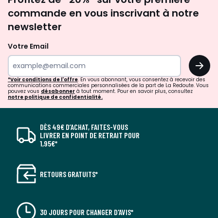
newsletter
commande en vous inscrivant à notre
newsletter
Votre Email
OK
*Voir conditions de l'offre
. En vous abonnant, vous consentez à recevoir des
communications commerciales personnalisées de la part de La Redoute. Vous
pouvez vous
désabonner
à tout moment. Pour en savoir plus, consultez
notre politique de confidentialité.
DÈS 49€ D’ACHAT, FAITES-VOUS
LIVRER EN POINT DE RETRAIT POUR
1,95€*
RETOURS GRATUITS*
30 JOURS POUR CHANGER D'AVIS*