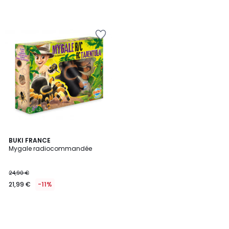
BUKI FRANCE
Mygale radiocommandée
24,90 €
21,99 €
-11%