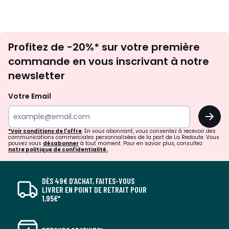
Inscription
Profitez de -20%* sur votre première
newsletter
commande en vous inscrivant à notre
newsletter
Votre Email
OK
*Voir conditions de l'offre
. En vous abonnant, vous consentez à recevoir des
communications commerciales personnalisées de la part de La Redoute. Vous
pouvez vous
désabonner
à tout moment. Pour en savoir plus, consultez
notre politique de confidentialité.
DÈS 49€ D’ACHAT, FAITES-VOUS
LIVRER EN POINT DE RETRAIT POUR
1,95€*