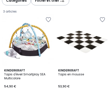
Catégories
Filtrer et trier
3 articles
KINDERKRAFT
KINDERKRAFT
Tapis d'éveil Smartplay SEA
Tapis en mousse
Multicolore
54,90
54,90 €
53,90 €
€.