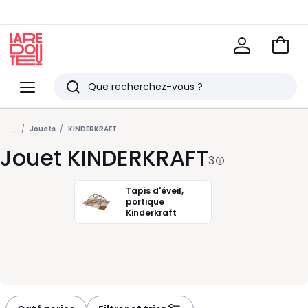
Voir
mon
La
panie
Redoute
Menu
Rechercher
Derniers
...
articles
Jouets
KINDERKRAFT
Jouet KINDERKRAFT
vus
3
Tapis d'éveil,
portique
Kinderkraft