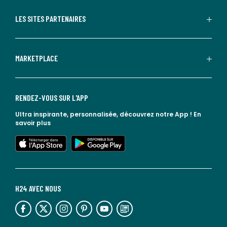
LES SITES PARTENAIRES
MARKETPLACE
RENDEZ-VOUS SUR L'APP
Ultra inspirante, personnalisée, découvrez notre App !
En
savoir plus
lien vers l'app store
lien vers google play
H24 AVEC NOUS
lien vers l'espace réseaux sociaux
lien vers l'espace réseaux sociaux
lien vers l'espace réseaux sociaux
lien vers l'espace réseaux sociaux
lien vers l'espace réseaux sociaux
lien vers le blog la redoute