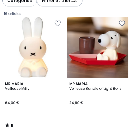
Catégories
Filtrer et trier
16 articles
5
MR MARIA
MR MARIA
/
Veilleuse Miffy
Veilleuse Bundle of Light Boris
5
64,00
64,00 €
24,90 €
€.
5
/