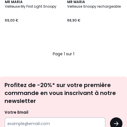
MR MARIA
MR MARIA
Veilleuse My First Light Snoopy
Veilleuse Snoopy rechargeable
69,00 €
68,90 €
Page 1 sur 1
Inscription
Profitez de -20%* sur votre première
newsletter
commande en vous inscrivant à notre
newsletter
Votre Email
OK