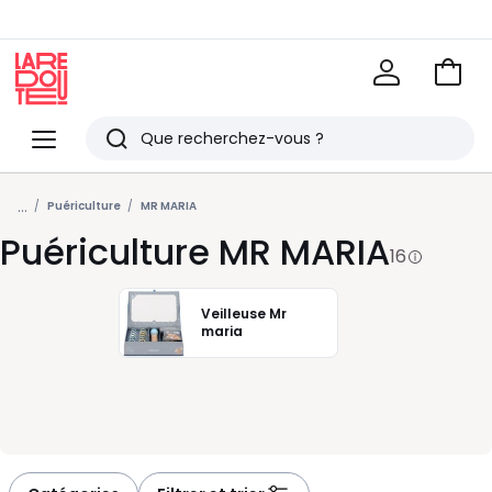
Voir
mon
La
panie
Redoute
Menu
Rechercher
Derniers
...
articles
Puériculture
MR MARIA
Puériculture MR MARIA
vus
16
Veilleuse Mr
maria