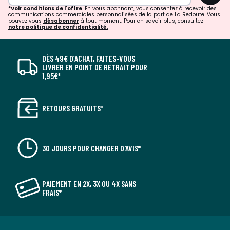
*Voir conditions de l'offre
. En vous abonnant, vous consentez à recevoir des
communications commerciales personnalisées de la part de La Redoute. Vous
pouvez vous
désabonner
à tout moment. Pour en savoir plus, consultez
notre politique de confidentialité.
DÈS 49€ D’ACHAT, FAITES-VOUS
LIVRER EN POINT DE RETRAIT POUR
1,95€*
RETOURS GRATUITS*
30 JOURS POUR CHANGER D'AVIS*
PAIEMENT EN 2X, 3X OU 4X SANS
FRAIS*