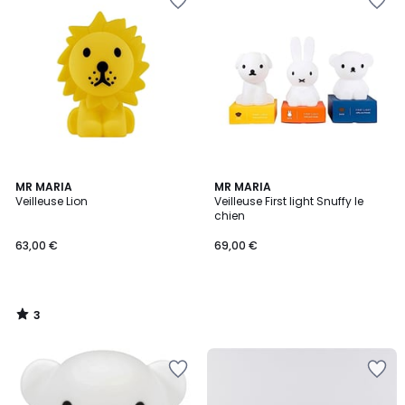
3
MR MARIA
MR MARIA
/
Veilleuse Lion
Veilleuse First light Snuffy le
5
chien
63,00 €
69,00 €
3
/
5