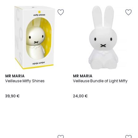
5
MR MARIA
MR MARIA
Veilleuse Miffy Shines
Veilleuse Bundle of Light Miffy
39,90 €
24,00 €