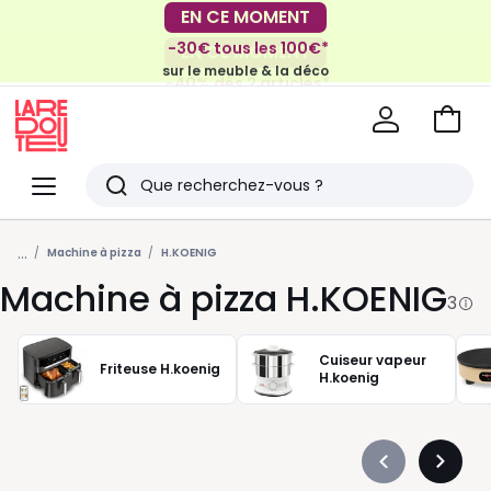
EN CE MOMENT
-30€ tous les 100€*
EN CE MOMENT
sur le meuble & la déco
-40% dès 2 articles*
sur le linge de maison et la literie
Voir
mon
La
panie
Redoute
Menu
Rechercher
Derniers
...
articles
Machine à pizza
H.KOENIG
Machine à pizza H.KOENIG
vus
3
Cuiseur vapeur
Friteuse H.koenig
H.koenig
Précédent
Suivan