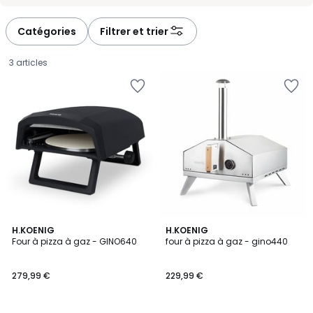
-
-
défiler
défiler
à
à
Catégories
Filtrer et trier
gauche
droite
3 articles
H.KOENIG
H.KOENIG
Four à pizza à gaz - GINO640
four à pizza à gaz - gino440
279,99
279,99 €
229,99 €
€.