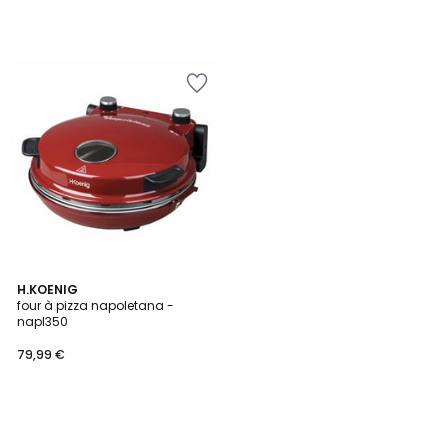
H.KOENIG
four à pizza napoletana -
napl350
79,99 €