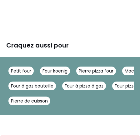
Craquez aussi pour
Petit four
Four koenig
Pierre pizza four
Machin
Four à gaz bouteille
Four à pizza à gaz
Four pizza
Pierre de cuisson
Inscription