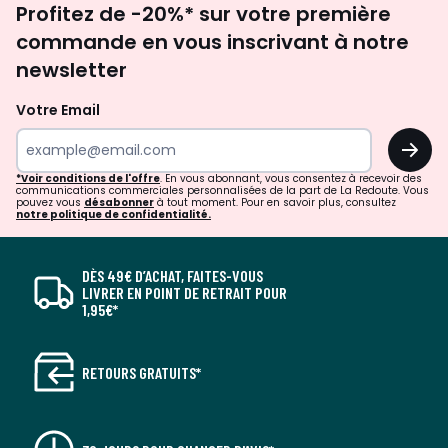
Profitez de -20%* sur votre première
newsletter
commande en vous inscrivant à notre
newsletter
Votre Email
OK
*Voir conditions de l'offre
. En vous abonnant, vous consentez à recevoir des
communications commerciales personnalisées de la part de La Redoute. Vous
pouvez vous
désabonner
à tout moment. Pour en savoir plus, consultez
notre politique de confidentialité.
DÈS 49€ D’ACHAT, FAITES-VOUS
LIVRER EN POINT DE RETRAIT POUR
1,95€*
RETOURS GRATUITS*