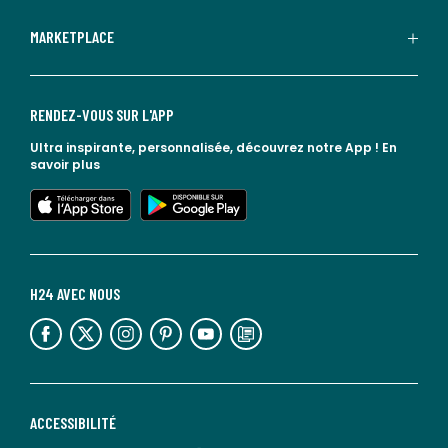
MARKETPLACE
RENDEZ-VOUS SUR L'APP
Ultra inspirante, personnalisée, découvrez notre App !
En
savoir plus
lien vers l'app store
lien vers google play
H24 AVEC NOUS
lien vers l'espace réseaux sociaux
lien vers l'espace réseaux sociaux
lien vers l'espace réseaux sociaux
lien vers l'espace réseaux sociaux
lien vers l'espace réseaux sociaux
lien vers le blog la redoute
ACCESSIBILITÉ
lien vers Sourdline