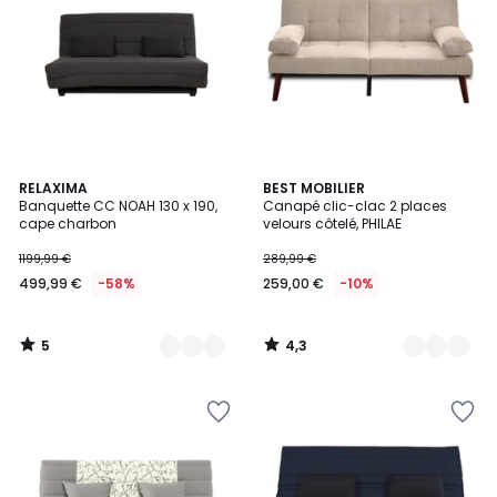
5
4,3
3
RELAXIMA
3
BEST MOBILIER
/
/ 5
Banquette CC NOAH 130 x 190,
Canapé clic-clac 2 places
Couleurs
Couleurs
5
cape charbon
velours côtelé, PHILAE
1199,99 €
289,99 €
499,99 €
-58%
259,00 €
-10%
5
4,3
/
/
5
5