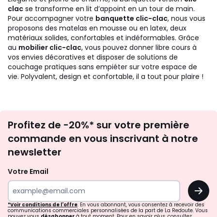
clac
se transforme en lit d’appoint en un tour de main.
Pour accompagner votre
banquette clic-clac
, nous vous
proposons des matelas en mousse ou en latex, deux
matériaux solides, confortables et indéformables. Grâce
au
mobilier clic-clac
, vous pouvez donner libre cours à
vos envies décoratives et disposer de solutions de
couchage pratiques sans empiéter sur votre espace de
vie. Polyvalent, design et confortable, il a tout pour plaire !
Inscription
Profitez de -20%* sur votre première
newsletter
commande en vous inscrivant à notre
newsletter
Votre Email
OK
*Voir conditions de l'offre
. En vous abonnant, vous consentez à recevoir des
communications commerciales personnalisées de la part de La Redoute. Vous
pouvez vous
désabonner
à tout moment. Pour en savoir plus, consultez