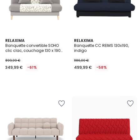
RELAXIMA
RELAXIMA
Banquette convertible SOHO
Banquette CC REIMS 130x190,
clic clac, couchage 130 x 190
indigo
avec rangement intégré + 2
coussins OFFERTS, Beige à
899,99 €
1186,00 €
motifs
349,99 €
-61%
499,99 €
-58%