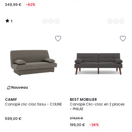
349,99 €
-62%
1
/
5
Nouveau
CAMIF
3
BEST MOBILIER
Canapé clic clac tissu - COLINE
Canapé Clic-clac en 2 places
Couleurs
- PHILAE
599,00 €
274,00 €
199,00 €
-28%