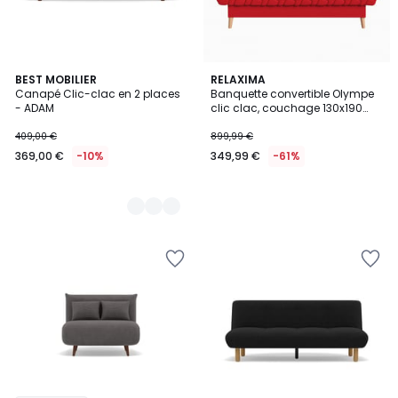
2
BEST MOBILIER
RELAXIMA
Canapé Clic-clac en 2 places
Banquette convertible Olympe
Couleurs
- ADAM
clic clac, couchage 130x190
avec rangement intégré, Pearl
rouge
409,00 €
899,99 €
369,00 €
-10%
349,99 €
-61%