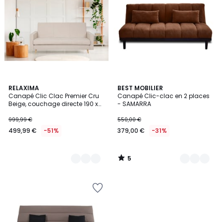
5
2
RELAXIMA
3
BEST MOBILIER
/
Canapé Clic Clac Premier Cru
Canapé Clic-clac en 2 places
Couleurs
Couleurs
5
Beige, couchage directe 190 x
- SAMARRA
120
999,99 €
550,00 €
499,99 €
-51%
379,00 €
-31%
5
/
5