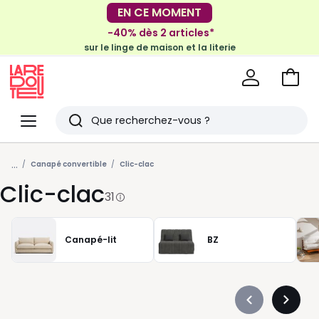
-30€ tous les 100€*
EN CE MOMENT
sur le meuble & la déco
-40% dès 2 articles*
sur le linge de maison et la literie
Voir
mon
La
panie
Redoute
Menu
Rechercher
Derniers
...
articles
Canapé convertible
Clic-clac
Clic-clac
vus
31
Canapé-lit
BZ
Précédent
Suivan