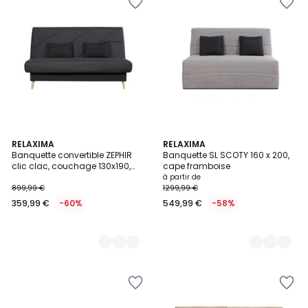
2
RELAXIMA
3
RELAXIMA
Banquette convertible ZEPHIR
Banquette SL SCOTY 160 x 200,
Couleurs
Couleurs
clic clac, couchage 130x190,
cape framboise
avec 2 coussins OFFERTS, Aba
à partir de
anthracite
899,99 €
1299,99 €
359,99 €
-60%
549,99 €
-58%