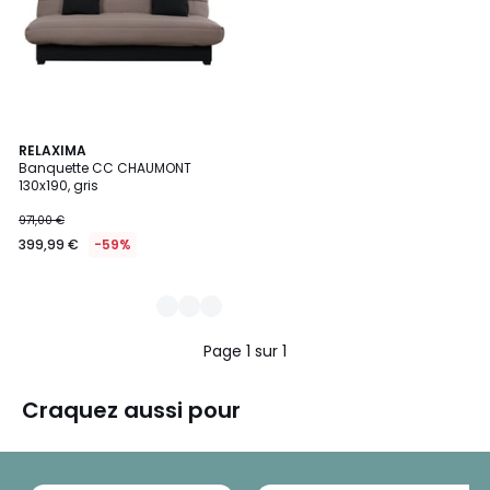
3
RELAXIMA
Banquette CC CHAUMONT
Couleurs
130x190, gris
971,00 €
399,99 €
-59%
Page 1 sur 1
Craquez aussi pour