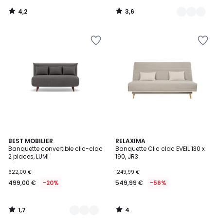
de
4,2
3,6
899,99
/
/
5
5
€
61%
de
réduction
appliquée.
1,7
4
4
BEST MOBILIER
RELAXIMA
/
/
Banquette convertible clic-clac
Banquette Clic clac EVEIL 130 x
Couleurs
5
5
2 places, LUMI
190, JR3
622,00 €
1249,99 €
499,00 €
-20%
549,99 €
-56%
1,7
4
/
/