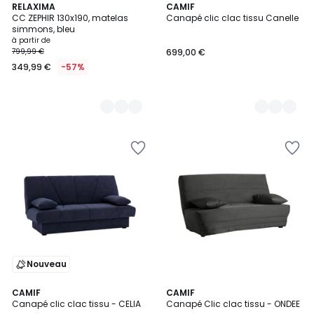
2
RELAXIMA
2
CAMIF
CC ZEPHIR 130x190, matelas
Canapé clic clac tissu Canelle
Couleurs
Couleurs
simmons, bleu
à partir de
799,99 €
699,00 €
349,99 €
-57%
Nouveau
2
CAMIF
4
CAMIF
Canapé clic clac tissu - CELIA
Canapé Clic clac tissu - ONDEE
Couleurs
Couleurs