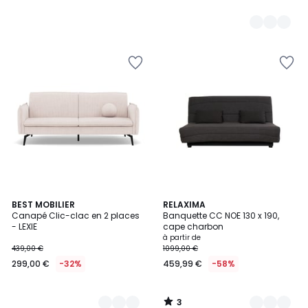
3
2
BEST MOBILIER
3
RELAXIMA
/
Canapé Clic-clac en 2 places
Banquette CC NOE 130 x 190,
Couleurs
Couleurs
5
- LEXIE
cape charbon
à partir de
439,00 €
1099,00 €
299,00 €
-32%
459,99 €
-58%
3
/