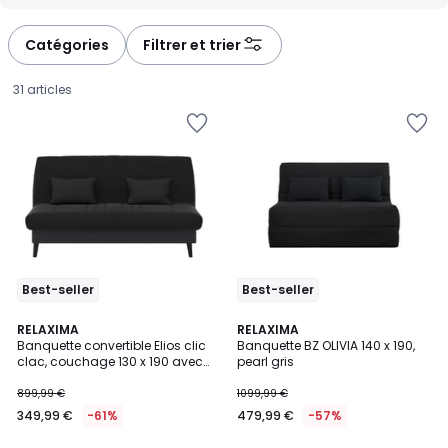
-
-
défiler
défiler
à
à
Catégories
Filtrer et trier
gauche
droite
31 articles
Best-seller
Best-seller
4,2
3,6
RELAXIMA
2
RELAXIMA
/ 5
/ 5
Banquette convertible Elios clic
Banquette BZ OLIVIA 140 x 190,
Couleurs
clac, couchage 130 x 190 avec
pearl gris
349,99
rangement intégré + 2
coussins OFFERTS, Pearl Gris
899,99 €
1099,99 €
€
349,99 €
-61%
479,99 €
-57%
au
lieu