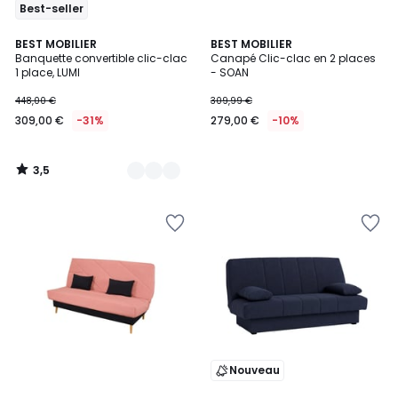
Best-seller
3,5
4
BEST MOBILIER
BEST MOBILIER
/ 5
Banquette convertible clic-clac
Canapé Clic-clac en 2 places
Couleurs
1 place, LUMI
- SOAN
448,00 €
309,99 €
309,00 €
-31%
279,00 €
-10%
3,5
/
5
Nouveau