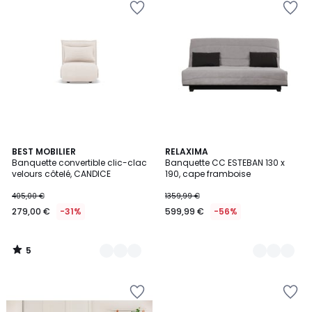
5
6
BEST MOBILIER
3
RELAXIMA
/
Banquette convertible clic-clac
Banquette CC ESTEBAN 130 x
Couleurs
Couleurs
5
velours côtelé, CANDICE
190, cape framboise
405,00 €
1359,99 €
279,00 €
-31%
599,99 €
-56%
5
/
5