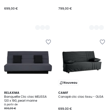
699,00 €
799,00 €
Nouveau
1
4
RELAXIMA
4
CAMIF
/
Banquette Clic clac MELISSA
Canapé clic clac tissu - OLGA
Couleurs
Couleurs
5
120 x 190, pearl marine
à partir de
899,99 €
699,00 €