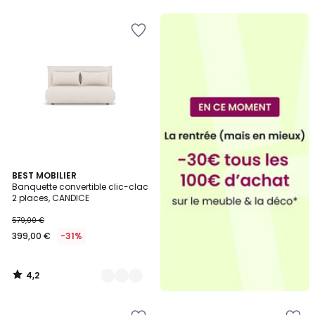
5
5
4,2
5
BEST MOBILIER
/ 5
Banquette convertible clic-clac
Couleurs
2 places, CANDICE
579,00 €
399,00 €
-31%
4,2
/
5