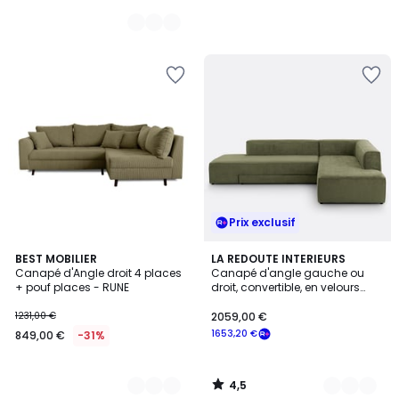
Prix exclusif
4,5
6
BEST MOBILIER
5
LA REDOUTE INTERIEURS
/ 5
Canapé d'Angle droit 4 places
Canapé d'angle gauche ou
Couleurs
Couleurs
+ pouf places - RUNE
droit, convertible, en velours
texturé, Ginosa
1231,00 €
2059,00 €
1653,20 €
849,00 €
-31%
4,5
/