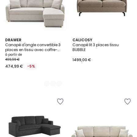
2
DRAWER
CALICOSY
Canapé d'angle convertible 3
Canapé lit 3 places tissu
Couleurs
places en tissu avec coffre-
BUBBLE
MATERA
à partir de
499,99 €
1499,00 €
474,99 €
-5%