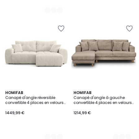
2
HOMIFAB
3
HOMIFAB
Canapé d'angle réversible
Canapé d'angle à gauche
Couleurs
Couleurs
convertible 4 places en velours
convertible 4 places en velours
côtelé - ALBA
côtelé - MARCEAU
1449,99 €
1214,99 €