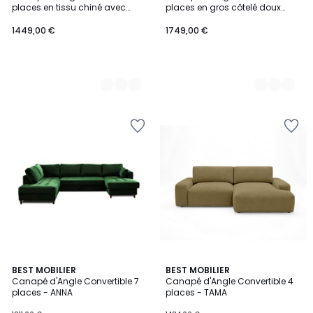
Couleurs
Couleurs
places en tissu chiné avec
places en gros côtelé doux
pouf, ROXELANE
avec pouf, CHELSEA
1449,00 €
1749,00 €
7
BEST MOBILIER
6
BEST MOBILIER
Canapé d'Angle Convertible 7
Canapé d'Angle Convertible 4
Couleurs
Couleurs
places - ANNA
places - TAMA