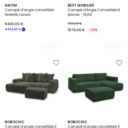
3
AM.PM
4
BEST MOBILIER
Canapé d'angle convertible
Canapé d'Angle Convertible 5
Couleurs
Couleurs
tweedé, Lazare
places - ELISA
6400,00 €
1759,00 €
4492,60 €
1579,00 €
-10%
9
BOBOCHIC
6
BOBOCHIC
Canapé d'angle convertible 3
Canapé d'angle convertible 4