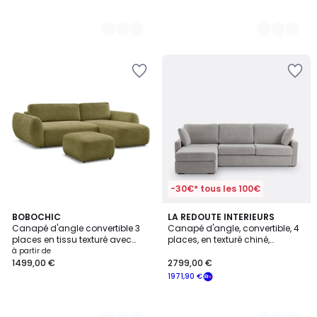
-30€* tous les 100€
9
BOBOCHIC
3
LA REDOUTE INTERIEURS
Canapé d'angle convertible 3
Canapé d'angle, convertible, 4
Couleurs
Couleurs
places en tissu texturé avec
places, en texturé chiné,
pouf, DENISE
mousse, TIMOR
à partir de
1499,00 €
2799,00 €
1971,90 €