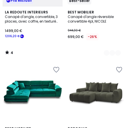
Prix exclusif
Best-seller
4
LA REDOUTE INTERIEURS
7
BEST MOBILIER
/
Canapé d'angle, convertible, 3
Canapé d'angle réversible
Couleurs
5
places, avec coffre, en texturé
convertible 4pl, NICOLE
moucheté, GALENE
1499,00 €
944,00 €
1206,20 €
699,00 €
-26%
4
/
5