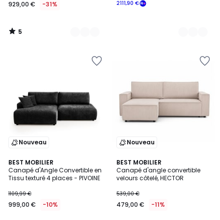
2111,90 €
929,00 €
-31%
5
/
5
Nouveau
Nouveau
7
BEST MOBILIER
BEST MOBILIER
Canapé d'Angle Convertible en
Canapé d'angle convertible
Couleurs
Tissu texturé 4 places - PIVOINE
velours côtelé, HECTOR
1109,99 €
539,00 €
999,00 €
-10%
479,00 €
-11%