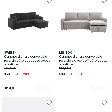
3,9
3
SWEEEK
2
MILIBOO
/ 5
Canapé d'angle convertible
Canapé d'angle convertible
Couleurs
Couleurs
réversible 3 places tissu avec
réversible avec coffre 3 places
coffre SMILE
en tissu chenille et bois clair
à partir de
à partir de
ORSO
449,99 €
599,00 €
359,99 €
-20%
539,10 €
-10%
3,9
/
5