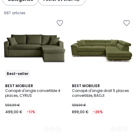
gauche
droite
687 articles
Best-seller
6
BEST MOBILIER
5
BEST MOBILIER
Canapé d'angle convertible 4
Canapé d'angle droit 5 places
Couleurs
Couleurs
places, CYRUS
convertible, BAOJI
499,00
559,99 €
1214,00 €
€
499,00 €
-11%
899,00 €
-26%
au
lieu
de
559,99