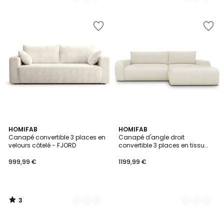
3
3
HOMIFAB
2
HOMIFAB
/
Canapé convertible 3 places en
Canapé d'angle droit
Couleurs
Couleurs
5
velours côtelé - FJORD
convertible 3 places en tissu
chenille - SONNY
999,99 €
1199,99 €
3
/
5