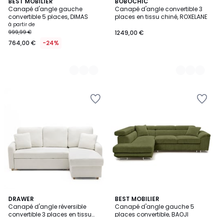
3
BEST MOBILIER
9
BOBOCHIC
Canapé d'angle gauche
Canapé d'angle convertible 3
Couleurs
Couleurs
convertible 5 places, DIMAS
places en tissu chiné, ROXELANE
à partir de
999,99 €
1249,00 €
764,00 €
-24%
DRAWER
5
BEST MOBILIER
Canapé d'angle réversible
Canapé d'angle gauche 5
Couleurs
convertible 3 places en tissu
places convertible, BAOJI