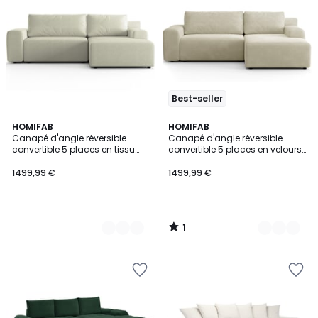
Best-seller
1
2
HOMIFAB
2
HOMIFAB
/
Canapé d'angle réversible
Canapé d'angle réversible
Couleurs
Couleurs
5
convertible 5 places en tissu
convertible 5 places en velours
chenille - LUNO
côtelé - LUNO
1499,99 €
1499,99 €
1
/
5