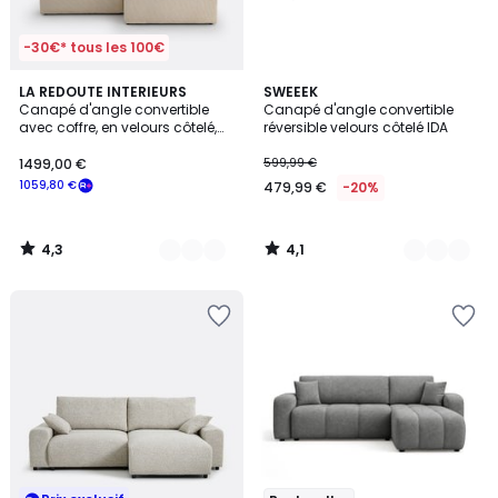
-30€* tous les 100€
4,3
4,1
7
LA REDOUTE INTERIEURS
6
SWEEEK
/ 5
/ 5
Canapé d'angle convertible
Canapé d'angle convertible
Couleurs
Couleurs
avec coffre, en velours côtelé,
réversible velours côtelé IDA
MAONA
1499,00 €
599,99 €
1059,80 €
479,99 €
-20%
4,3
4,1
/
/
5
5