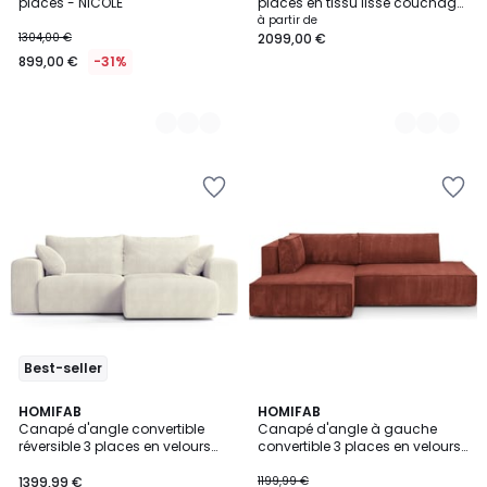
places - NICOLE
places en tissu lisse couchage
160x200 cm, COCOONE
à partir de
1304,00 €
2099,00 €
899,00 €
-31%
Best-seller
2
HOMIFAB
3
HOMIFAB
Canapé d'angle convertible
Canapé d'angle à gauche
Couleurs
Couleurs
réversible 3 places en velours
convertible 3 places en velours
côtelé - AMARA
côtelé - BARANI
1399,99 €
1199,99 €