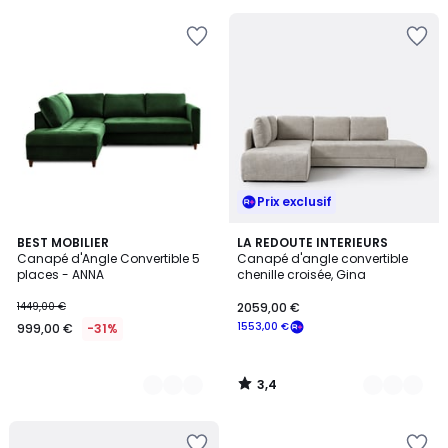
€
11%
de
réduction
appliquée.
Prix exclusif
3,4
9
BEST MOBILIER
5
LA REDOUTE INTERIEURS
/ 5
Canapé d'Angle Convertible 5
Canapé d'angle convertible
Couleurs
Couleurs
places - ANNA
chenille croisée, Gina
1449,00 €
2059,00 €
1553,00 €
999,00 €
-31%
3,4
/
5