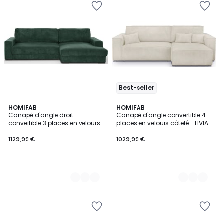
Best-seller
4
HOMIFAB
6
HOMIFAB
Canapé d'angle droit
Canapé d'angle convertible 4
Couleurs
Couleurs
convertible 3 places en velours
places en velours côtelé - LIVIA
côtelé - ARTY
1129,99 €
1029,99 €