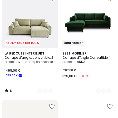
-30€* tous les 100€
Best-seller
5
3
LA REDOUTE INTERIEURS
9
BEST MOBILIER
/
Canapé d'angle, convertible, 3
Canapé d'Angle Convertible 4
Couleurs
Couleurs
5
places avec coffre, en chenille
places - ANNA
flammée, GALENE
1499,00 €
1202,00 €
1059,80 €
829,00 €
-31%
5
/
5