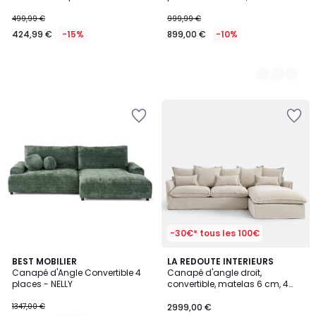
bouclette avec coffre- MATERA
499,99 €
999,99 €
424,99 €
-15%
899,00 €
-10%
-30€* tous les 100€
5
9
BEST MOBILIER
9
LA REDOUTE INTERIEURS
/
Canapé d'Angle Convertible 4
Canapé d'angle droit,
Couleurs
Couleurs
5
places - NELLY
convertible, matelas 6 cm, 4
places, polyester chiné, ODNA
1347,00 €
2999,00 €