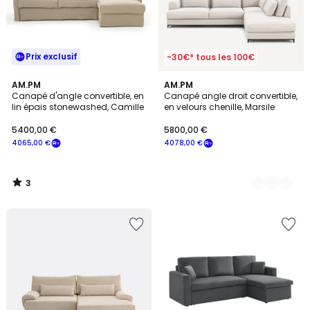
Prix exclusif
-30€* tous les 100€
3
AM.PM
8
AM.PM
/
Canapé d'angle convertible, en
Canapé angle droit convertible,
Couleurs
5
lin épais stonewashed, Camille
en velours chenille, Marsile
5400,00 €
5800,00 €
4065,00 €
4078,00 €
3
/
5