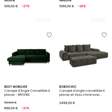
1811,00 €
1484,00 €
1319,00 €
-27%
1099,00 €
-26%
9
BEST MOBILIER
9
BOBOCHIC
Canapé d'Angle Convertible 4
Canapé d'angle convertible 4
Couleurs
Couleurs
places - BROOKE
places en tissu chiné avec
pouf, EVEREST
1304,00 €
2499,00 €
899,00 €
-31%