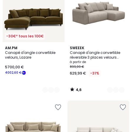
-30€* tous les 100€
4,6
16
AM.PM
5
SWEEEK
/ 5
Canapé d'angle convertible
Canapé d'angle convertible
Couleurs
Couleurs
velours, Lazare
réversible 3 places velours
côtelé avec coffre ALMO
à partir de
5700,00 €
899,99 €
4002,60 €
629,99 €
-31%
4,6
/
5