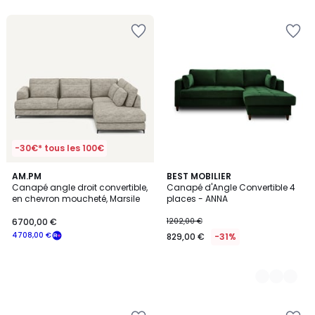
5
-30€* tous les 100€
AM.PM
9
BEST MOBILIER
Canapé angle droit convertible,
Canapé d'Angle Convertible 4
Couleurs
en chevron moucheté, Marsile
places - ANNA
6700,00 €
1202,00 €
4708,00 €
829,00 €
-31%