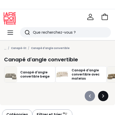
Voir
mon
La
panie
Redoute
Menu
Rechercher
Derniers
...
articles
Canapé-lit
Canapé d'angle convertible
vus
Canapé d'angle convertible
Canapé d'angle
Canapé d'angle
convertible avec
convertible beige
matelas
Précédent
Suivan
-
-
défiler
défiler
à
à
Catégories
Filtrer et trier