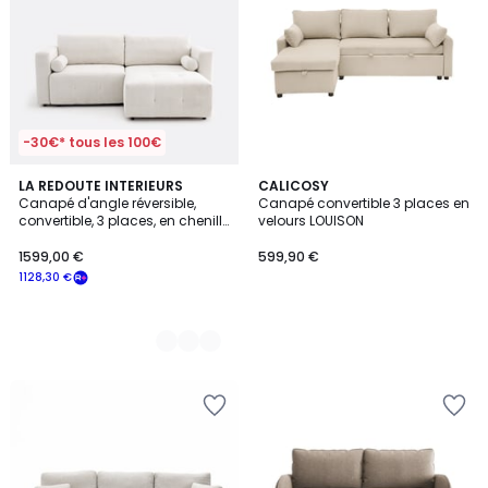
-30€* tous les 100€
3
LA REDOUTE INTERIEURS
CALICOSY
Canapé d'angle réversible,
Canapé convertible 3 places en
Couleurs
convertible, 3 places, en chenille
velours LOUISON
chinée, MASI
1599,00 €
599,90 €
1128,30 €