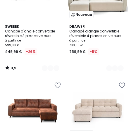
Nouveau
3,9
3
SWEEEK
3
DRAWER
/ 5
Canapé d'angle convertible
Canapé d'angle convertible
Couleurs
Couleurs
réversible 3 places velours
réversible 4 places en velours
côtelé grosse côte avec coffre
côtelé- JUL
à partir de
à partir de
IDA
599,99 €
799,99 €
449,99 €
-26%
759,99 €
-5%
3,9
/
5