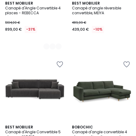
9
BEST MOBILIER
BEST MOBILIER
Canapé d'Angle Convertible 4
Canapé d’angle réversible
Couleurs
places - REBECCA
convertible, MEIYA
1304,00 €
489,99 €
899,00 €
-31%
439,00 €
-10%
7
BEST MOBILIER
8
BOBOCHIC
Canapé d'Angle Convertible 5
Canapé d'angle convertible 4
Couleurs
Couleurs