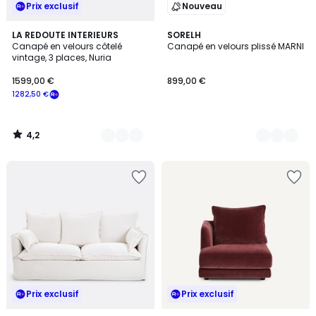
Prix exclusif
Nouveau
4,2
4
LA REDOUTE INTERIEURS
3
SORELH
/ 5
Canapé en velours côtelé
Canapé en velours plissé MARNI
Couleurs
Couleurs
vintage, 3 places, Nuria
1599,00 €
899,00 €
1282,50 €
4,2
/
5
Prix exclusif
Prix exclusif