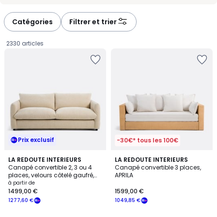
-
-
défiler
défiler
à
à
Catégories
Filtrer et trier
gauche
droite
2330 articles
Prix exclusif
-30€* tous les 100€
5
8
LA REDOUTE INTERIEURS
LA REDOUTE INTERIEURS
/
Canapé convertible 2, 3 ou 4
Canapé convertible 3 places,
Couleurs
5
places, velours côtelé gaufré,
APRILA
Prix
YDE
à partir de
1499,00 €
1599,00 €
à
1277,60 €
1049,85 €
partir
de