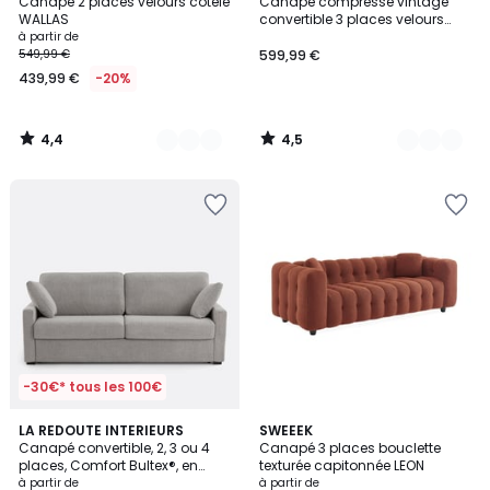
/ 5
/ 5
Canapé 2 places velours côtelé
Canapé compressé vintage
Couleurs
Couleurs
WALLAS
convertible 3 places velours
côtelé et armature chromée
à partir de
SEVENTIES
549,99 €
599,99 €
439,99 €
-20%
4,4
4,5
/
/
5
5
-30€* tous les 100€
4,5
4,4
3
LA REDOUTE INTERIEURS
5
SWEEEK
/ 5
/ 5
Canapé convertible, 2, 3 ou 4
Canapé 3 places bouclette
Couleurs
Couleurs
places, Comfort Bultex®, en
texturée capitonnée LEON
texturé chiné, TIMOR
à partir de
à partir de