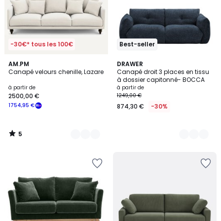
-30€* tous les 100€
Best-seller
5
8
AM.PM
5
DRAWER
/
Canapé velours chenille, Lazare
Canapé droit 3 places en tissu
Couleurs
Couleurs
5
à dossier capitonné- BOCCA
à partir de
à partir de
2500,00 €
1249,00 €
1754,95 €
874,30 €
-30%
5
/
5