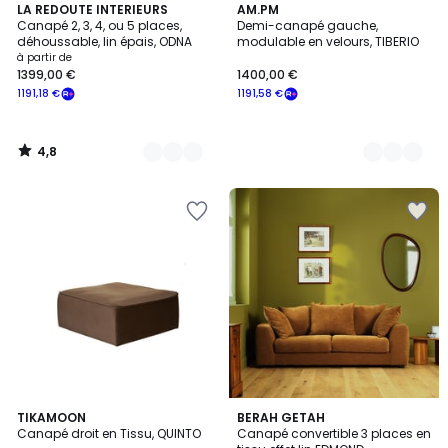
4,8
2
LA REDOUTE INTERIEURS
14
AM.PM
/ 5
Canapé 2, 3, 4, ou 5 places,
Demi-canapé gauche,
Couleurs
Couleurs
déhoussable, lin épais, ODNA
modulable en velours, TIBERIO
à partir de
1399,00 €
1400,00 €
1191,18 €
1191,58 €
4,8
/
5
TIKAMOON
BERAH GETAH
Canapé droit en Tissu, QUINTO
Canapé convertible 3 places en