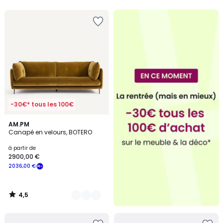
5
-30€* tous les 100€
4,5
14
AM.PM
/ 5
Canapé en velours, BOTERO
Couleurs
à partir de
2900,00 €
2036,00 €
4,5
/
5