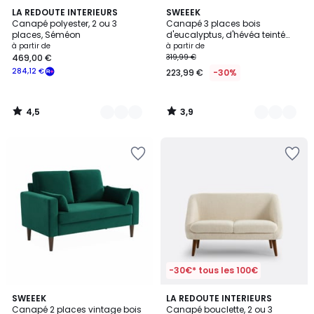
4,5
3,9
5
LA REDOUTE INTERIEURS
2
SWEEEK
/ 5
/ 5
Canapé polyester, 2 ou 3
Canapé 3 places bois
Couleurs
Couleurs
places, Séméon
d'eucalyptus, d'hévéa teinté
noyer et velours BJORN
à partir de
à partir de
469,00 €
319,99 €
284,12 €
223,99 €
-30%
4,5
3,9
/
/
5
5
-30€* tous les 100€
4,4
4,5
2
SWEEEK
LA REDOUTE INTERIEURS
/ 5
/ 5
Canapé 2 places vintage bois
Canapé bouclette, 2 ou 3
Couleurs