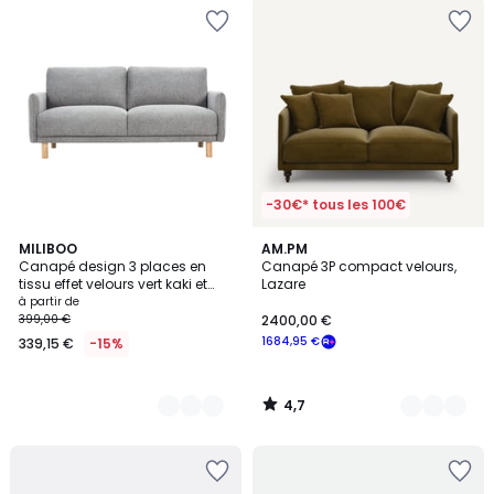
-30€* tous les 100€
4,7
4
MILIBOO
16
AM.PM
/ 5
Canapé design 3 places en
Canapé 3P compact velours,
Couleurs
Couleurs
tissu effet velours vert kaki et
Lazare
bois clair BONO
à partir de
399,00 €
2400,00 €
1684,95 €
339,15 €
-15%
4,7
/
5