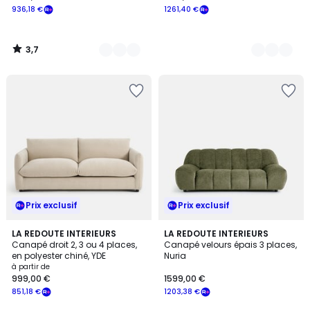
936,18 €
1261,40 €
3,7
/
5
Prix exclusif
Prix exclusif
3,7
5
LA REDOUTE INTERIEURS
6
LA REDOUTE INTERIEURS
/ 5
Canapé droit 2, 3 ou 4 places,
Canapé velours épais 3 places,
Couleurs
Couleurs
en polyester chiné, YDE
Nuria
à partir de
999,00 €
1599,00 €
851,18 €
1203,38 €