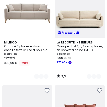
Prix exclusif
3,3
6
MILIBOO
5
LA REDOUTE INTERIEURS
/ 5
Canapé 3 places en tissu
Canapé droit 2, 3, 4 ou 5 places,
Couleurs
Couleurs
chenille terre brûlée et bois clair
en polyester chiné, EMILIO
MUNIK
à partir de
à partir de
499,99 €
1299,00 €
977,63 €
399,99 €
-20%
3,3
/
5