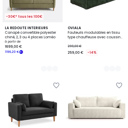
-30€* tous les 100€
4
LA REDOUTE INTERIEURS
4
OVIALA
Canapé convertible polyester
Fauteuils modulables en tissu
Couleurs
Couleurs
chiné, 2, 3 ou 4 places Loméo
type chauffeuse avec coussins
- Lot de 2, TIBY
à partir de
1699,00 €
299,00 €
1196,20 €
259,00 €
-14%