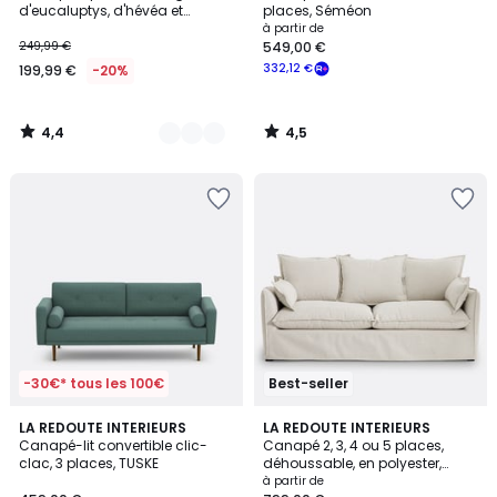
d'eucaluptys, d'hévéa et
places, Séméon
velours BJORN
à partir de
249,99 €
549,00 €
332,12 €
199,99 €
-20%
4,4
4,5
/
/
5
5
-30€* tous les 100€
Best-seller
4,1
4,2
3
LA REDOUTE INTERIEURS
4
LA REDOUTE INTERIEURS
/ 5
/ 5
Canapé-lit convertible clic-
Canapé 2, 3, 4 ou 5 places,
Couleurs
Couleurs
clac, 3 places, TUSKE
déhoussable, en polyester,
ODNA
à partir de