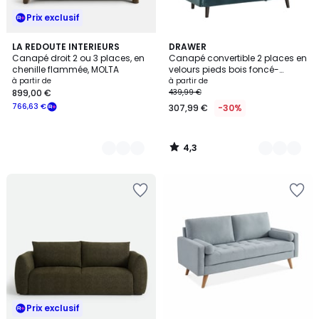
Prix exclusif
4,3
5
LA REDOUTE INTERIEURS
4
DRAWER
/ 5
Canapé droit 2 ou 3 places, en
Canapé convertible 2 places en
Couleurs
Couleurs
chenille flammée, MOLTA
velours pieds bois foncé-
BELUSHI
à partir de
à partir de
899,00 €
439,99 €
766,63 €
307,99 €
-30%
4,3
/
5
Prix exclusif