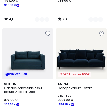
459,00 €
799,00 €
303,08 €
4,1
4,2
/
/
5
5
Prix exclusif
-30€* tous les 100€
4
5
3
SO'HOME
19
AM.PM
/
/
Canapé convertible, tissu
Canapé velours, Lazare
Couleurs
Couleurs
5
5
texturé, 2 places, Udel
à partir de
379,00 €
2500,00 €
232,80 €
1754,95 €