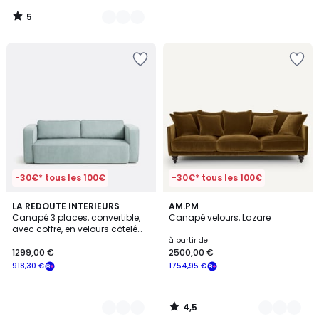
1499,00
5
€
/
5
souscrivez
à
notre
programme
pour
payer
à
la
place
1277,60
€.
-30€* tous les 100€
-30€* tous les 100€
4,5
3
LA REDOUTE INTERIEURS
16
AM.PM
/ 5
Canapé 3 places, convertible,
Canapé velours, Lazare
Couleurs
Couleurs
avec coffre, en velours côtelé
fines côtes, AMEDEA
à partir de
1299,00 €
2500,00 €
918,30 €
1754,95 €
4,5
/