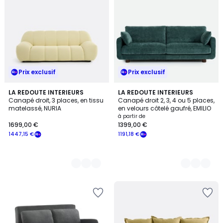
Prix exclusif
Prix exclusif
3
LA REDOUTE INTERIEURS
5
LA REDOUTE INTERIEURS
Canapé droit, 3 places, en tissu
Canapé droit 2, 3, 4 ou 5 places,
Couleurs
Couleurs
matelassé, NURIA
en velours côtelé gaufré, EMILIO
à partir de
1699,00 €
1399,00 €
1447,15 €
1191,18 €