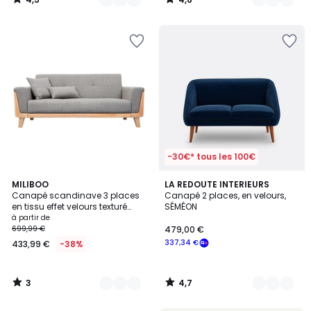
/
/
5
5
-30€* tous les 100€
3
4,7
6
MILIBOO
2
LA REDOUTE INTERIEURS
/
/ 5
Canapé scandinave 3 places
Canapé 2 places, en velours,
Couleurs
Couleurs
5
en tissu effet velours texturé
SÉMÉON
taupe et bois clair FJORD
à partir de
699,99 €
479,00 €
337,34 €
433,99 €
-38%
3
4,7
/
/
5
5