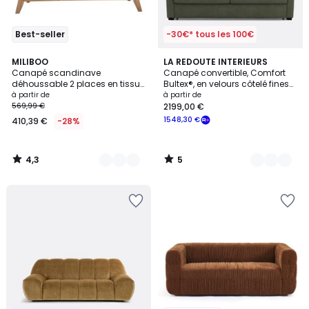
Best-seller
-30€* tous les 100€
4,3
5
8
MILIBOO
5
LA REDOUTE INTERIEURS
/ 5
/
Canapé scandinave
Canapé convertible, Comfort
Couleurs
Couleurs
5
déhoussable 2 places en tissu
Bultex®, en velours côtelé fines
chenille terre brûlée et bois clair
côtes, TIMOR
à partir de
à partir de
OSLO
569,99 €
2199,00 €
1548,30 €
410,39 €
-28%
4,3
5
/
/
5
5