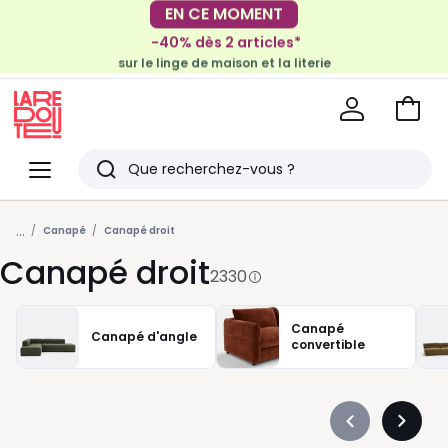
-40% dès 2 articles*
EN CE MOMENT
sur le linge de maison et la literie
-30€ tous les 100€*
sur le meuble & la déco
Voir
mon
La
panie
Redoute
Menu
Rechercher
Derniers
...
articles
Canapé
Canapé droit
Canapé droit
vus
2330
Canapé
Canapé d'angle
convertible
Précédent
Suivan