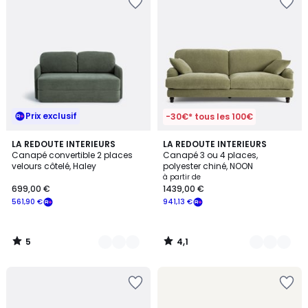
Prix exclusif
-30€* tous les 100€
5
4,1
2
LA REDOUTE INTERIEURS
9
LA REDOUTE INTERIEURS
/
/ 5
Canapé convertible 2 places
Canapé 3 ou 4 places,
Couleurs
Couleurs
5
velours côtelé, Haley
polyester chiné, NOON
à partir de
699,00 €
1439,00 €
561,90 €
941,13 €
5
4,1
/
/
5
5