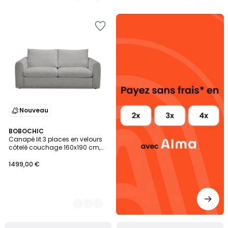
5
5
Alma
payez
sans
frais
Nouveau
7
BOBOCHIC
Canapé lit 3 places en velours
Couleurs
côtelé couchage 160x190 cm,
ARCHI
1499,00 €