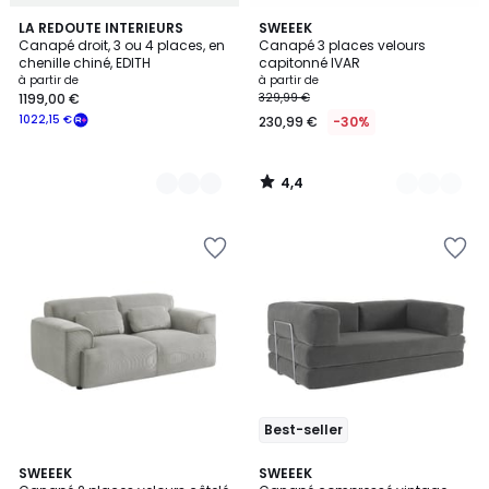
4,4
4
LA REDOUTE INTERIEURS
4
SWEEEK
/ 5
Canapé droit, 3 ou 4 places, en
Canapé 3 places velours
Couleurs
Couleurs
chenille chiné, EDITH
capitonné IVAR
à partir de
à partir de
1199,00 €
329,99 €
1022,15 €
230,99 €
-30%
4,4
/
5
Best-seller
4,4
4,5
5
SWEEEK
7
SWEEEK