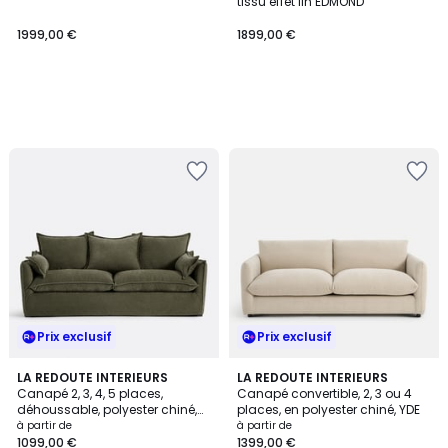
tissu effet lin EDMOND
1999,00 €
1899,00 €
Prix exclusif
Prix exclusif
3,7
9
LA REDOUTE INTERIEURS
5
LA REDOUTE INTERIEURS
/ 5
Canapé 2, 3, 4, 5 places,
Canapé convertible, 2, 3 ou 4
Couleurs
Couleurs
déhoussable, polyester chiné,
places, en polyester chiné, YDE
ODNA
à partir de
à partir de
1099,00 €
1399,00 €