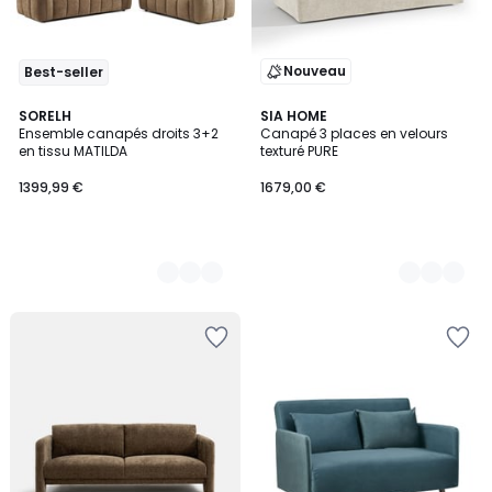
Nouveau
Best-seller
3
SORELH
2
SIA HOME
Ensemble canapés droits 3+2
Canapé 3 places en velours
Couleurs
Couleurs
en tissu MATILDA
texturé PURE
1399,99 €
1679,00 €