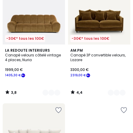
-30€* tous les 100€
-30€* tous les 100€
3,8
4,4
4
LA REDOUTE INTERIEURS
16
AM.PM
/ 5
/ 5
Canapé velours côtelé vintage
Canapé 3P convertible velours,
Couleurs
Couleurs
4 places, Nuria
Lazare
1999,00 €
3300,00 €
1405,30 €
2319,00 €
3,8
4,4
/
/
5
5