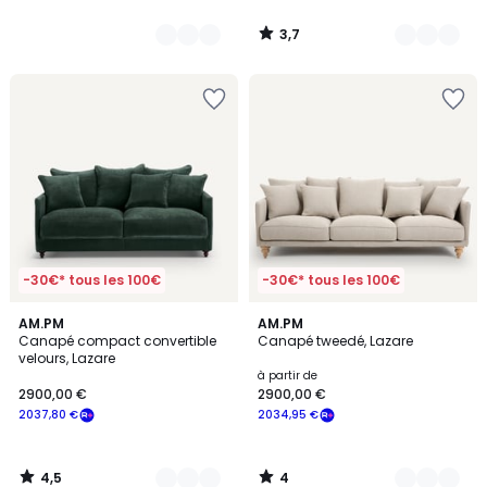
3,7
/
5
-30€* tous les 100€
-30€* tous les 100€
4,5
4
16
AM.PM
3
AM.PM
/ 5
/
Canapé compact convertible
Canapé tweedé, Lazare
Couleurs
Couleurs
5
velours, Lazare
à partir de
2900,00 €
2900,00 €
2037,80 €
2034,95 €
4,5
4
/
/