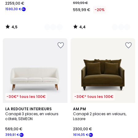
2259,00 €
699,99 €
1590,30 €
559,99 €
-20%
4,5
4,4
/
/
5
5
-30€* tous les 100€
-30€* tous les 100€
4,6
4,9
3
LA REDOUTE INTERIEURS
16
AM.PM
/ 5
/ 5
Canapé 3 places, en velours
Canapé 2 places en velours,
Couleurs
Couleurs
côtelé, SEMEON
Lazare
569,00 €
2300,00 €
399,91 €
1614,05 €