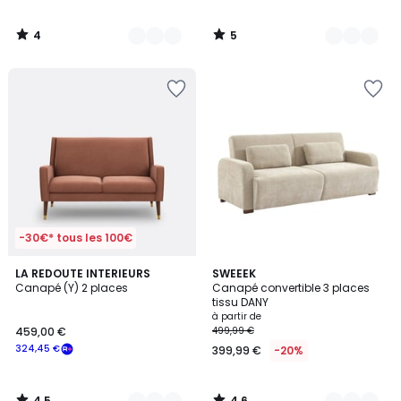
4
5
/
/
5
5
-30€* tous les 100€
4,5
4,6
5
LA REDOUTE INTERIEURS
4
SWEEEK
/ 5
/ 5
Canapé (Y) 2 places
Canapé convertible 3 places
Couleurs
Couleurs
tissu DANY
à partir de
459,00 €
499,99 €
324,45 €
399,99 €
-20%
4,5
4,6