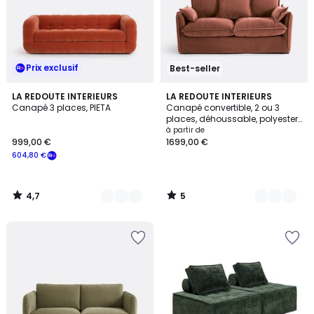
Prix exclusif
Best-seller
4,7
5
3
LA REDOUTE INTERIEURS
9
LA REDOUTE INTERIEURS
/ 5
/
Canapé 3 places, PIETA
Canapé convertible, 2 ou 3
Couleurs
Couleurs
5
places, déhoussable, polyester
chiné, ODNA
à partir de
999,00 €
1699,00 €
604,80 €
4,7
5
/
/
5
5