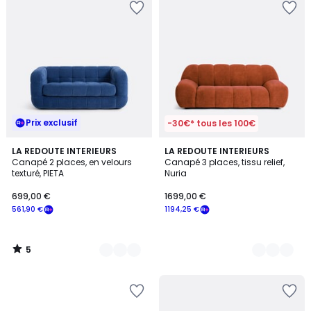
Prix exclusif
-30€* tous les 100€
5
3
LA REDOUTE INTERIEURS
3
LA REDOUTE INTERIEURS
/
Canapé 2 places, en velours
Canapé 3 places, tissu relief,
Couleurs
Couleurs
5
texturé, PIETA
Nuria
699,00 €
1699,00 €
561,90 €
1194,25 €
5
/
5