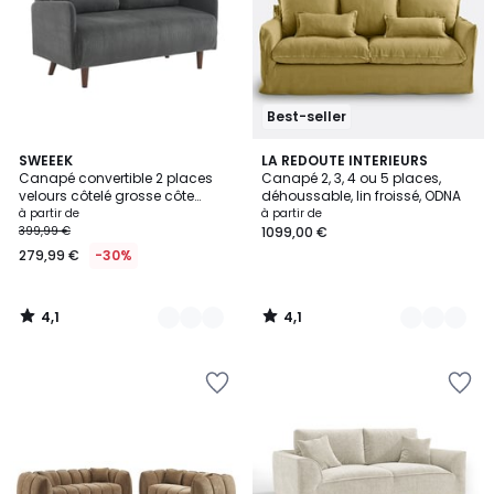
Best-seller
4,1
4,1
4
SWEEEK
8
LA REDOUTE INTERIEURS
/ 5
/ 5
Canapé convertible 2 places
Canapé 2, 3, 4 ou 5 places,
Couleurs
Couleurs
velours côtelé grosse côte
déhoussable, lin froissé, ODNA
PANAM
à partir de
à partir de
399,99 €
1099,00 €
279,99 €
-30%
4,1
4,1
/
/
5
5