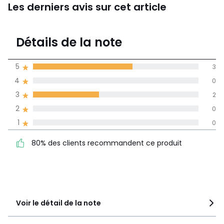
Les derniers avis sur cet article
4,2
Détails de la note
(5)
moyenne des avis
5
3
dans toutes les
4
0
langues
3
2
Informations,
2
0
La Redoute s'engage
1
0
80% des clients
5
3
recommandent ce produit
4
0
80% des clients recommandent ce produit
3
2
2
0
1
0
Voir le détail de la note