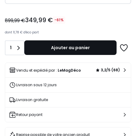
349,99
349,99 €
€
899,99 €
-61%
au
lieu
dont
11,78 €
d'éco part
de
899,99
Quantité
1
Ajouter au panier
€
Ajoute
61%
à
de
une
réduction
liste
3,2/5 (68)
Vendu et expédié par :
LeMagDéco
appliquée.
Livraison sous 12 jours
Livraison gratuite
Retour payant
Reprise possible de votre ancien produit