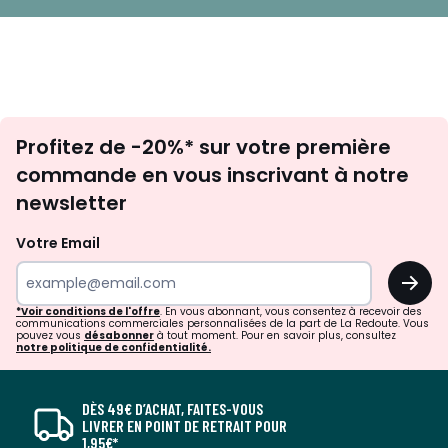
Inscription
Profitez de -20%* sur votre première
newsletter
commande en vous inscrivant à notre
newsletter
Votre Email
OK
*Voir conditions de l'offre
. En vous abonnant, vous consentez à recevoir des
communications commerciales personnalisées de la part de La Redoute. Vous
pouvez vous
désabonner
à tout moment. Pour en savoir plus, consultez
notre politique de confidentialité.
DÈS 49€ D’ACHAT, FAITES-VOUS
LIVRER EN POINT DE RETRAIT POUR
1,95€*