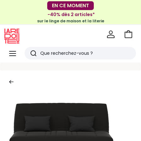
EN CE MOMENT
-30€ tous les 100€*
sur le meuble & la déco
-40% dès 2 articles*
sur le linge de maison et la literie
Voir
mon
La
panie
Redoute
Menu
Rechercher
Derniers
articles
vus