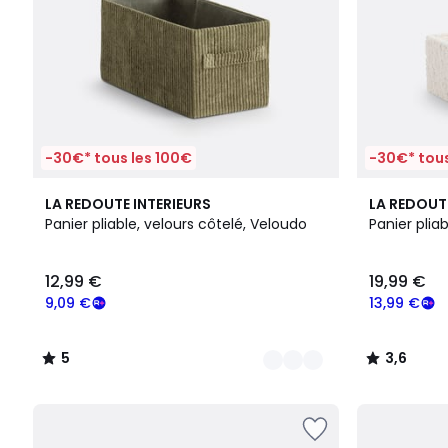
-30€* tous les 100€
-30€* tous
2
5
3,6
LA REDOUTE INTERIEURS
LA REDOUT
Couleurs
/
/ 5
Panier pliable, velours côtelé, Veloudo
Panier plia
5
12,99 €
19,99 €
9,09 €
13,99 €
5
3,6
/
/
5
5