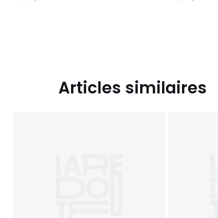
/
/
5
5
Articles similaires