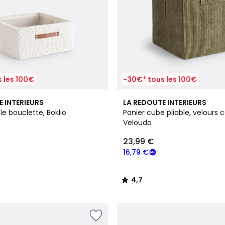
 les 100€
-30€* tous les 100€
2
4,7
E INTERIEURS
LA REDOUTE INTERIEURS
Couleurs
/ 5
ble bouclette, Boklio
Panier cube pliable, velours c
Veloudo
23,99 €
16,79 €
4,7
/
5