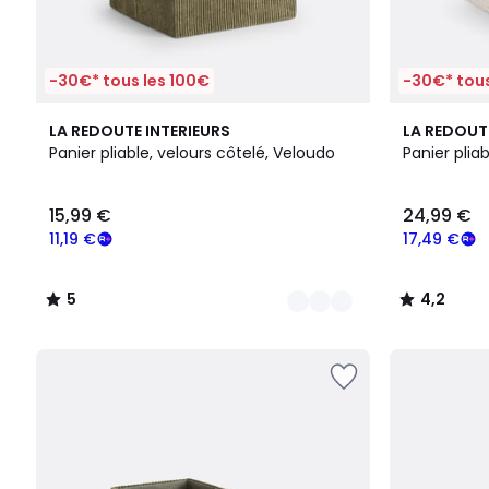
-30€* tous les 100€
-30€* tous
2
5
4,2
LA REDOUTE INTERIEURS
LA REDOUT
Couleurs
/
/ 5
Panier pliable, velours côtelé, Veloudo
Panier plia
5
15,99 €
24,99 €
11,19 €
17,49 €
5
4,2
/
/
5
5