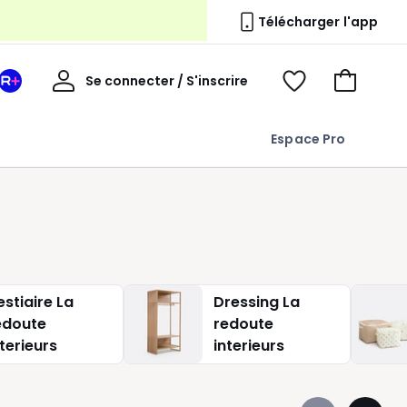
erie
Télécharger l'app
Mon
Se connecter / S'inscrire
Mon
Voir
Voir
compte
espace
mes
mon
La
favoris
panier
Espace Pro
Redoute
+
estiaire La
Dressing La
edoute
redoute
nterieurs
interieurs