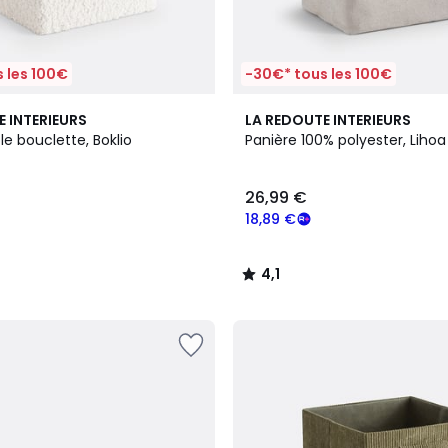
 les 100€
-30€* tous les 100€
4,1
E INTERIEURS
LA REDOUTE INTERIEURS
/ 5
ble bouclette, Boklio
Panière 100% polyester, Lihoa
26,99 €
18,89 €
4,1
/
5