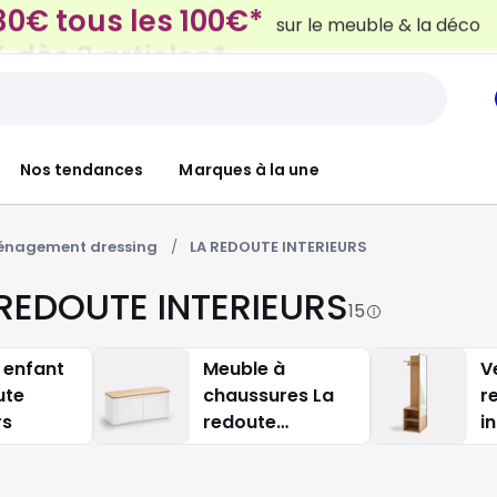
 dès 2 articles*
sur le linge de maison et la lit
Nos tendances
Marques à la une
ménagement dressing
LA REDOUTE INTERIEURS
REDOUTE INTERIEURS
15
 enfant
Meuble à
V
ute
chaussures La
r
rs
redoute
i
interieurs