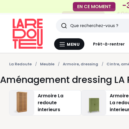
-40%
EN CE MOMENT
Rechercher
Derniers
Prêt-à-rentrer
MENU
Menu
articles
La
Redoute
vus
La Redoute
Meuble
Armoire, dressing
Cintre, a
Aménagement dressing LA 
Armoire La
Armoire
redoute
La redo
interieurs
interieu