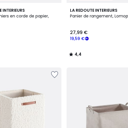
4,4
E INTERIEURS
LA REDOUTE INTERIEURS
/ 5
niers en corde de papier,
Panier de rangement, Lomop
27,99 €
19,59 €
4,4
/
5