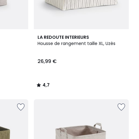
4,7
LA REDOUTE INTERIEURS
/ 5
Housse de rangement taille XL, Uzès
26,99 €
4,7
/
5