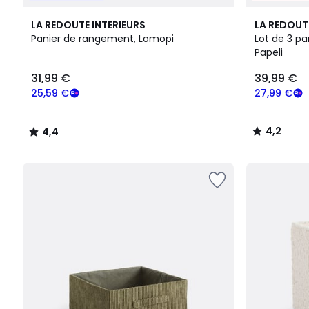
4,4
4,2
LA REDOUTE INTERIEURS
LA REDOUT
/ 5
/ 5
Panier de rangement, Lomopi
Lot de 3 pa
Papeli
31,99
31,99 €
39,99 €
€
souscrivez
25,59 €
27,99 €
à
notre
4,2
4,4
programme
/
/
pour
5
5
payer
à
la
place
25,59
€.