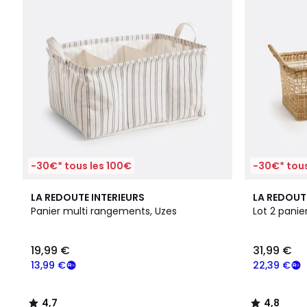
-30€* tous les 100€
-30€* tous
4,7
4,8
LA REDOUTE INTERIEURS
LA REDOUT
/ 5
/ 5
Panier multi rangements, Uzes
Lot 2 panie
19,99 €
31,99 €
13,99 €
22,39 €
4,7
4,8