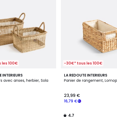
 les 100€
-30€* tous les 100€
4,7
E INTERIEURS
LA REDOUTE INTERIEURS
/ 5
rs avec anses, herbier, Sola
Panier de rangement, Lomop
23,99 €
16,79 €
4,7