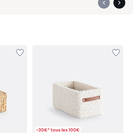
Précédent
Suivan
-
-
défiler
défiler
à
à
gauche
droite
-30€* tous les 100€