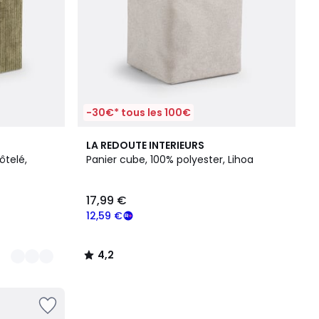
-30€* tous les 100€
4,2
LA REDOUTE INTERIEURS
/ 5
ôtelé,
Panier cube, 100% polyester, Lihoa
17,99 €
12,59 €
4,2
/
5