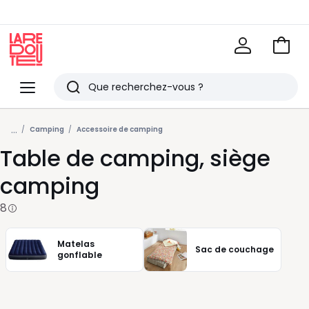
Voir
mon
La
panie
Redoute
Menu
Rechercher
Derniers
...
articles
Camping
Accessoire de camping
Table de camping, siège
vus
camping
8
Matelas
Sac de couchage
gonflable