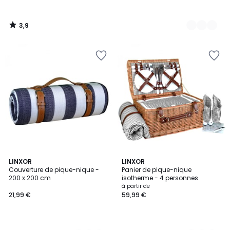
à
notre
3,9
programme
/
5
pour
payer
à
la
place
182,44
€.
4
LINXOR
2
LINXOR
Couverture de pique-nique -
Panier de pique-nique
Couleurs
Couleurs
200 x 200 cm
isotherme - 4 personnes
à partir de
21,99 €
59,99 €