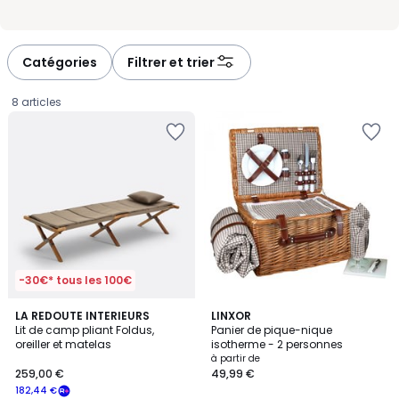
Catégories
Filtrer et trier
8 articles
-30€* tous les 100€
3,9
LA REDOUTE INTERIEURS
2
LINXOR
/ 5
Lit de camp pliant Foldus,
Panier de pique-nique
Couleurs
oreiller et matelas
isotherme - 2 personnes
259,00
à partir de
259,00 €
49,99 €
€
182,44 €
souscrivez