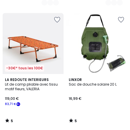
-30€* tous les 100€
5
5
LA REDOUTE INTERIEURS
LINXOR
/
/
Lit de camp pliable avec tissu
Sac de douche solaire 20 L
5
5
motif fleurs, VALERIA
119,00 €
16,99 €
83,71 €
5
5
/
/
5
5