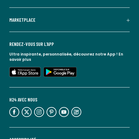
MARKETPLACE
RENDEZ-VOUS SUR L'APP
Ultra inspirante, personnalisée, découvrez notre App !
En
savoir plus
lien vers l'app store
lien vers google play
H24 AVEC NOUS
lien vers l'espace réseaux sociaux
lien vers l'espace réseaux sociaux
lien vers l'espace réseaux sociaux
lien vers l'espace réseaux sociaux
lien vers l'espace réseaux sociaux
lien vers le blog la redoute