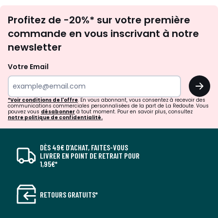
Inscription
Profitez de -20%* sur votre première
newsletter
commande en vous inscrivant à notre
newsletter
Votre Email
OK
*Voir conditions de l'offre
. En vous abonnant, vous consentez à recevoir des
communications commerciales personnalisées de la part de La Redoute. Vous
pouvez vous
désabonner
à tout moment. Pour en savoir plus, consultez
notre politique de confidentialité.
DÈS 49€ D’ACHAT, FAITES-VOUS
LIVRER EN POINT DE RETRAIT POUR
1,95€*
RETOURS GRATUITS*