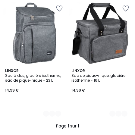
2
LINXOR
4
LINXOR
Sac à dos, glacière isotherme,
Sac de pique-nique, glacière
Couleurs
Couleurs
sac de pique-nique - 23 L
isotherme - 16 L
14,99 €
14,99 €
Page 1 sur 1