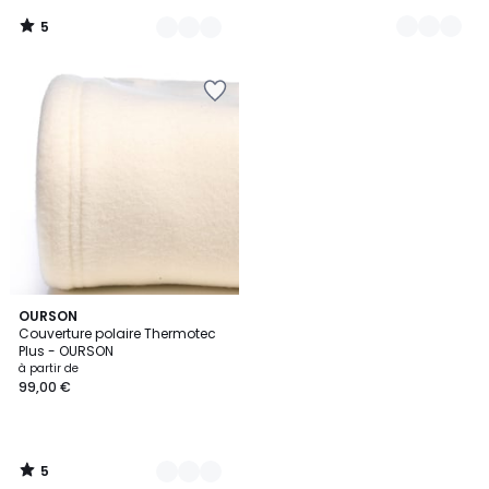
49,00
5
€.
/
5
5
8
OURSON
/
Couverture polaire Thermotec
Couleurs
5
Plus - OURSON
à partir de
99,00 €
5
/