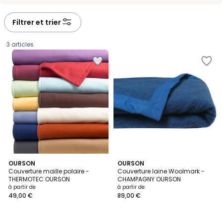
-
-
défiler
défiler
à
à
Filtrer et trier
gauche
droite
3 articles
5
7
OURSON
4
OURSON
/
Couverture maille polaire -
Couverture laine Woolmark -
Couleurs
Couleurs
5
THERMOTEC OURSON
CHAMPAGNY OURSON
Prix
à partir de
à partir de
49,00 €
89,00 €
à
partir
de