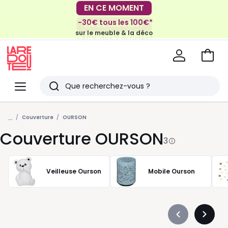
EN CE MOMENT
-30€ tous les 100€*
EN CE MOMENT
sur le meuble & la déco
-40% dès 2 articles*
sur le linge de maison et la literie
Voir
mon
La
panie
Redoute
Menu
Rechercher
Derniers
...
articles
Couverture
OURSON
Couverture OURSON
vus
3
Veilleuse Ourson
Mobile Ourson
Précédent
Suivan