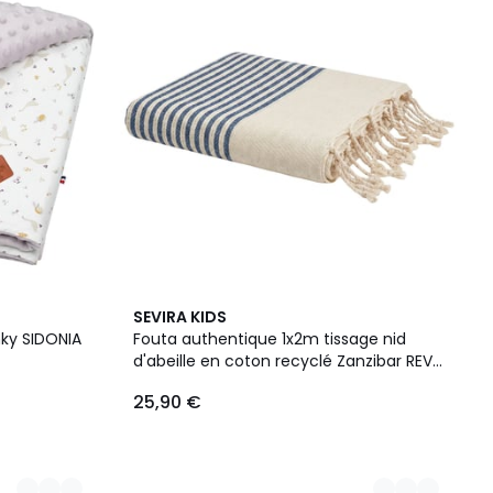
5
SEVIRA KIDS
Couleurs
nky SIDONIA
Fouta authentique 1x2m tissage nid
d'abeille en coton recyclé Zanzibar REVA
COLLECTION
25,90 €