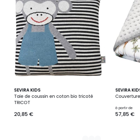
8
2
SEVIRA KIDS
SEVIRA KID
Couleurs
Couleurs
Taie de coussin en coton bio tricoté
Couverture
TRICOT
à partir de
20,85 €
57,85 €