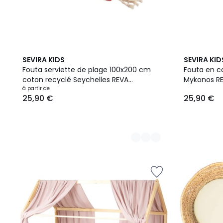
9
6
SEVIRA KIDS
SEVIRA KID
Couleurs
Couleurs
Fouta serviette de plage 100x200 cm
Fouta en c
coton recyclé Seychelles REVA
Mykonos R
COLLECTION
à partir de
25,90 €
25,90 €