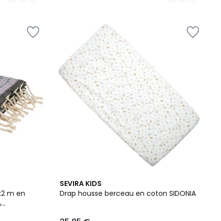
SEVIRA KIDS
1x2 m en
Drap housse berceau en coton SIDONIA
A