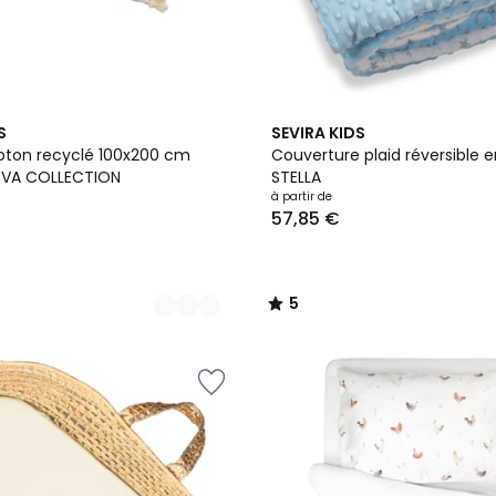
6
5
S
SEVIRA KIDS
Couleurs
/
oton recyclé 100x200 cm
Couverture plaid réversible 
5
EVA COLLECTION
STELLA
à partir de
57,85 €
5
/
5