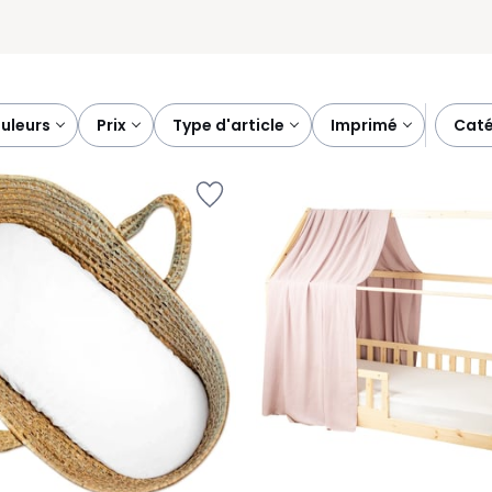
ouleurs
prix
type d'article
imprimé
cat