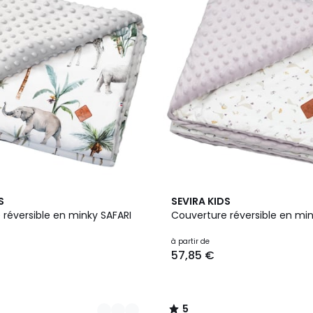
4
5
S
SEVIRA KIDS
Couleurs
/
 réversible en minky SAFARI
Couverture réversible en mi
5
à partir de
57,85 €
5