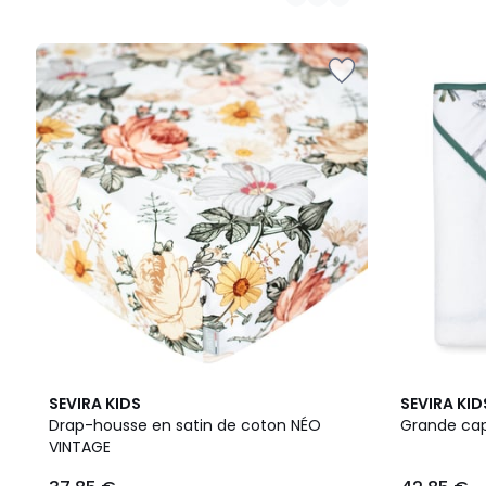
5
SEVIRA KIDS
SEVIRA KID
/
Drap-housse en satin de coton NÉO
Grande cap
5
VINTAGE