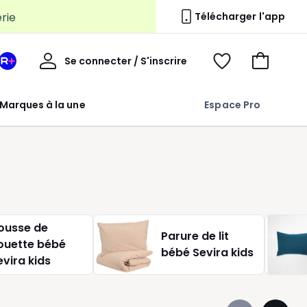
erie
Télécharger l'app
Mon
Se connecter / S'inscrire
Mon
Voir
Voir
compte
espace
mes
mon
La
favoris
panier
Marques à la une
Espace Pro
Redoute
+
ousse de
Parure de lit
ouette bébé
bébé Sevira kids
evira kids