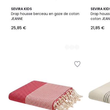
9
11
SEVIRA KIDS
SEVIRA KID
Couleurs
Couleurs
Drap housse berceau en gaze de coton
Drap houss
JEANNE
coton JEAN
25,85
25,85 €
21,85 €
€.