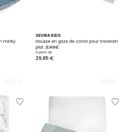
9
SEVIRA KIDS
Couleurs
en minky
Housse en gaze de coton pour traversin
plat JEANNE
à partir de
29,85 €