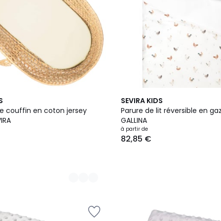
S
SEVIRA KIDS
e couffin en coton jersey
Parure de lit réversible en g
IRA
GALLINA
à partir de
82,85 €