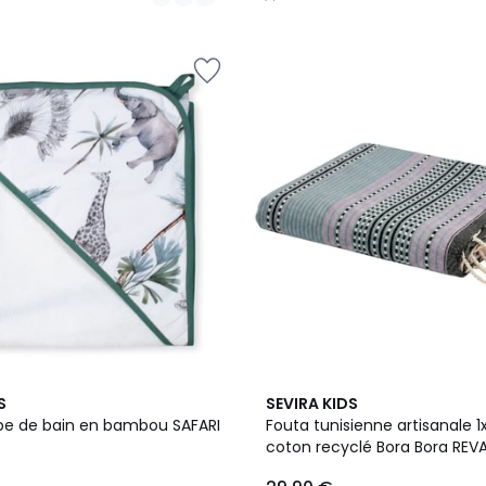
/
5
5
S
SEVIRA KIDS
Couleurs
e de bain en bambou SAFARI
Fouta tunisienne artisanale 
coton recyclé Bora Bora REV
COLLECTION