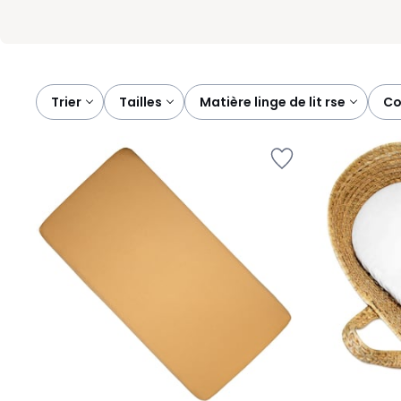
Trier
tailles
matière linge de lit rse
c