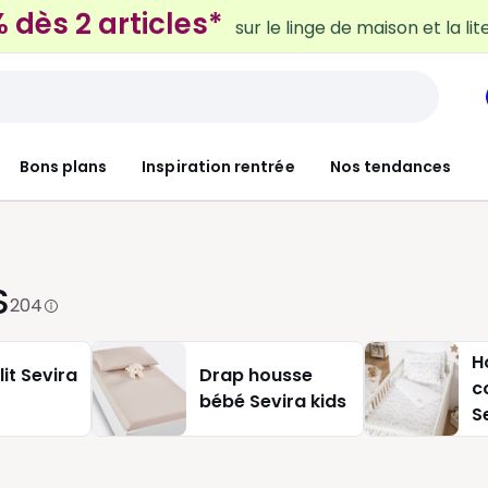
 dès 2 articles*
sur le linge de maison et la lit
Bons plans
Inspiration rentrée
Nos tendances
S
204
H
lit Sevira
Drap housse
c
bébé Sevira kids
S