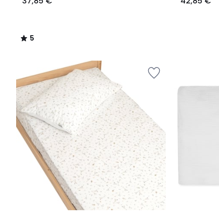
37,85 €
42,85 €
5
/
5