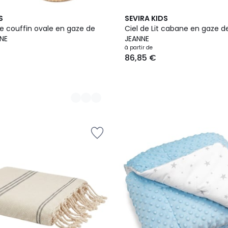
11
S
SEVIRA KIDS
Couleurs
e couffin ovale en gaze de
Ciel de Lit cabane en gaze d
NE
JEANNE
à partir de
86,85 €