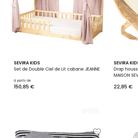
10
6
SEVIRA KIDS
SEVIRA KID
Couleurs
Couleurs
Set de Double Ciel de Lit cabane JEANNE
Drap houss
MAISON SEV
à partir de
150,85 €
22,85 €