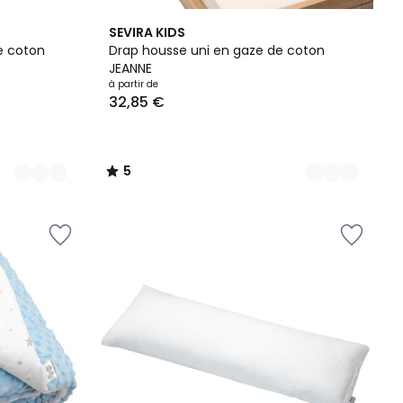
10
5
SEVIRA KIDS
Couleurs
/
e coton
Drap housse uni en gaze de coton
5
JEANNE
à partir de
32,85 €
5
/
5