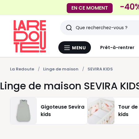
-40%
EN CE MOMENT
Rechercher
Derniers
Prêt-à-rentrer
MENU
Menu
articles
La
Redoute
vus
La Redoute
Linge de maison
SEVIRA KIDS
Linge de maison SEVIRA KID
Gigoteuse Sevira
Tour de 
kids
kids