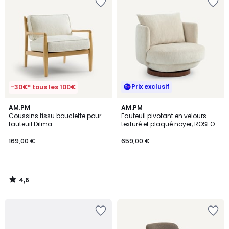
Prix exclusif
-30€* tous les 100€
4,6
AM.PM
AM.PM
/ 5
Coussins tissu bouclette pour
Fauteuil pivotant en velours
fauteuil Dilma
texturé et plaqué noyer, ROSEO
169,00 €
659,00 €
4,6
/
5