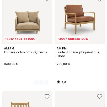
-30€* tous les 100€
-30€* tous les 100€
4,6
3
AM.PM
AM.PM
/ 5
Fauteuil coton armuré, Lazare
Fauteuil chêne, plaqué et cuir,
Couleurs
Dilma
1500,00 €
799,00 €
4,6
/
5