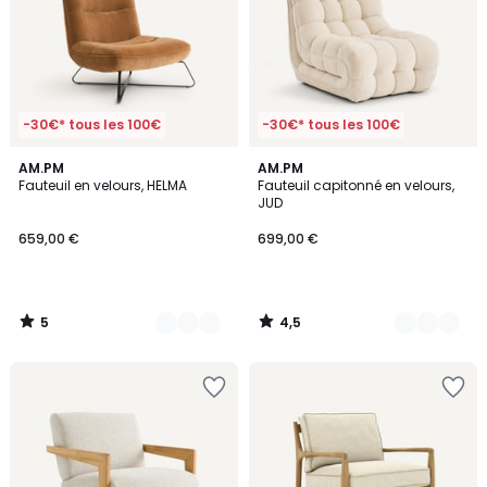
-30€* tous les 100€
-30€* tous les 100€
5
4,5
2
AM.PM
2
AM.PM
/
/ 5
Fauteuil en velours, HELMA
Fauteuil capitonné en velours,
Couleurs
Couleurs
5
JUD
659,00 €
699,00 €
5
4,5
/
/
5
5