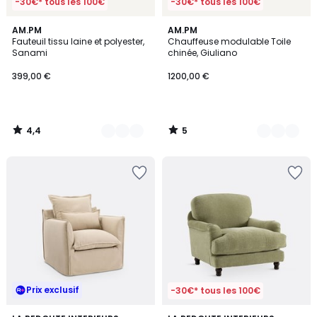
-30€* tous les 100€
-30€* tous les 100€
4,4
5
2
AM.PM
7
AM.PM
/ 5
/
Fauteuil tissu laine et polyester,
Chauffeuse modulable Toile
Couleurs
Couleurs
5
Sanami
chinée, Giuliano
399,00 €
1200,00 €
4,4
5
/
/
5
5
Prix exclusif
-30€* tous les 100€