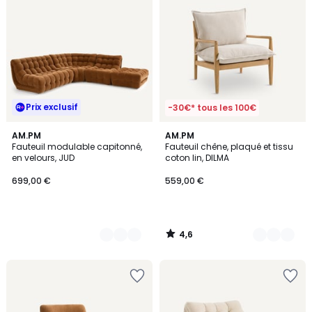
Prix exclusif
-30€* tous les 100€
4,6
4
AM.PM
3
AM.PM
/ 5
Fauteuil modulable capitonné,
Fauteuil chêne, plaqué et tissu
Couleurs
Couleurs
en velours, JUD
coton lin, DILMA
699,00 €
559,00 €
4,6
/
5