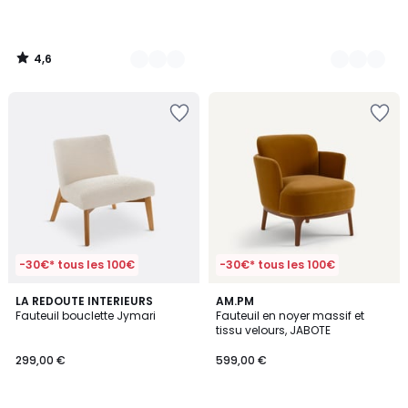
4,6
/
5
-30€* tous les 100€
-30€* tous les 100€
4,5
LA REDOUTE INTERIEURS
AM.PM
/ 5
Fauteuil bouclette Jymari
Fauteuil en noyer massif et
tissu velours, JABOTE
299,00 €
599,00 €