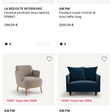
5
5
2
LA REDOUTE INTERIEURS
AM.PM
/
/
Fauteuil pivotant, tissu texturé,
Fauteuil noyer massif et
Couleurs
5
5
HEMMO
bouclette, Izag
299,00 €
1200,00 €
5
5
/
/
5
5
-30€* tous les 100€
-30€* tous les 100€
5
4,5
AM.PM
16
AM.PM