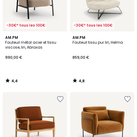
-30€* tous les 100€
-30€* tous les 100€
4,4
4,8
AM.PM
AM.PM
/ 5
/ 5
Fauteuil métal acier et tissu
Fauteuil tissu pur lin, Helma
viscose, lin, Abraxas
990,00 €
859,00 €
4,4
4,8
/
/
5
5