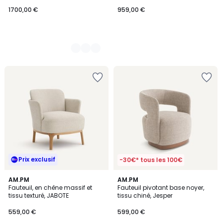
1700,00 €
959,00 €
Prix exclusif
-30€* tous les 100€
4,7
AM.PM
2
AM.PM
/ 5
Fauteuil, en chêne massif et
Fauteuil pivotant base noyer,
Couleurs
tissu texturé, JABOTE
tissu chiné, Jesper
559,00 €
599,00 €