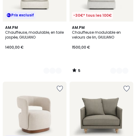
Prix exclusif
-30€* tous les 100€
5
3
AM.PM
5
AM.PM
/
Chauffeuse, modulable, en toile
Chauffeuse modulable en
Couleurs
Couleurs
5
jaspée, GIULIANO
velours de lin, GIULIANO
1400,00 €
1500,00 €
5
/
5