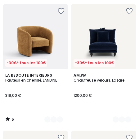
-30€* tous les 100€
-30€* tous les 100€
5
2
LA REDOUTE INTERIEURS
16
AM.PM
/
Fauteuil en chenillé, LANDINE
Chauffeuse velours, Lazare
Couleurs
Couleurs
5
319,00 €
1200,00 €
5
/
5