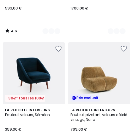
599,00 €
1700,00 €
4,6
/
5
Prix exclusif
-30€* tous les 100€
4,6
2
LA REDOUTE INTERIEURS
4
LA REDOUTE INTERIEURS
/ 5
Fauteuil velours, Séméon
Fauteuil pivotant, velours côtelé
Couleurs
Couleurs
vintage, Nuria
359,00 €
799,00 €