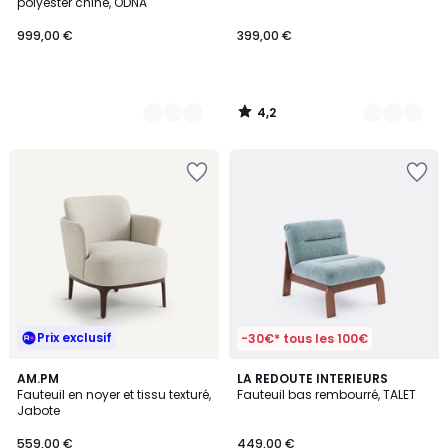
polyester chiné, ODNA
999,00 €
399,00 €
4,2
/
5
Prix exclusif
-30€* tous les 100€
4,4
5
AM.PM
LA REDOUTE INTERIEURS
/ 5
/
Fauteuil en noyer et tissu texturé,
Fauteuil bas rembourré, TALET
5
Jabote
559,00 €
449,00 €