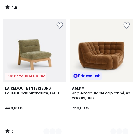
4,5
/
5
Prix exclusif
-30€* tous les 100€
5
2
LA REDOUTE INTERIEURS
4
AM.PM
/
Fauteuil bas rembourré, TALET
Angle modulable capitonné, en
Couleurs
Couleurs
5
velours, JUD
449,00 €
759,00 €
5
/