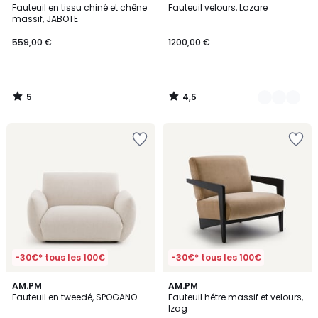
/
/ 5
Fauteuil en tissu chiné et chêne
Fauteuil velours, Lazare
Couleurs
5
massif, JABOTE
559,00 €
1200,00 €
5
4,5
/
/
5
5
-30€* tous les 100€
-30€* tous les 100€
3
AM.PM
AM.PM
Fauteuil en tweedé, SPOGANO
Fauteuil hêtre massif et velours,
Couleurs
Izag