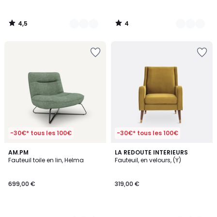
4,5
4
/
/
5
5
-30€* tous les 100€
-30€* tous les 100€
4,5
4,5
2
AM.PM
7
LA REDOUTE INTERIEURS
/ 5
/ 5
Fauteuil toile en lin, Helma
Fauteuil, en velours, (Y)
Couleurs
Couleurs
699,00 €
319,00 €