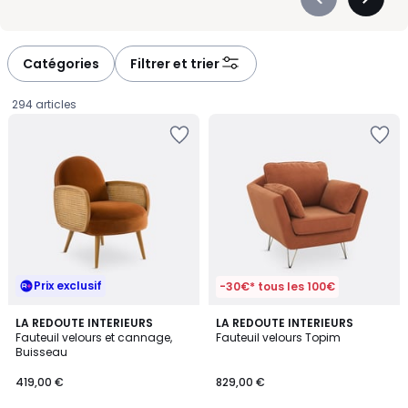
Précédent
Suivan
-
-
défiler
défiler
à
à
Catégories
Filtrer et trier
gauche
droite
294 articles
Prix exclusif
-30€* tous les 100€
4,5
4
2
LA REDOUTE INTERIEURS
6
LA REDOUTE INTERIEURS
/ 5
/
Fauteuil velours et cannage,
Fauteuil velours Topim
Couleurs
Couleurs
5
Buisseau
419,00
419,00 €
829,00 €
€.