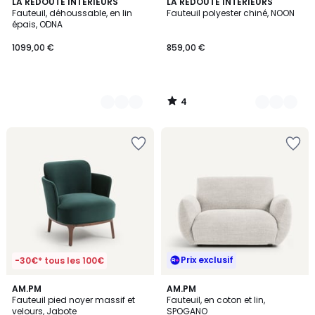
4
2
LA REDOUTE INTERIEURS
9
LA REDOUTE INTERIEURS
/
Fauteuil, déhoussable, en lin
Fauteuil polyester chiné, NOON
Couleurs
Couleurs
5
épais, ODNA
1099,00 €
859,00 €
4
/
5
Prix exclusif
-30€* tous les 100€
4,6
2
AM.PM
3
AM.PM
/ 5
Fauteuil pied noyer massif et
Fauteuil, en coton et lin,
Couleurs
Couleurs
velours, Jabote
SPOGANO