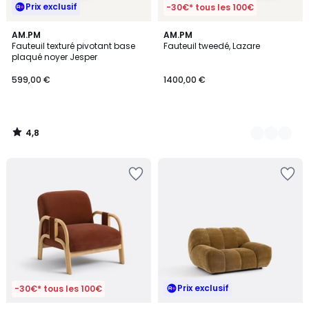
Prix exclusif
-30€* tous les 100€
4,8
AM.PM
3
AM.PM
/ 5
Fauteuil texturé pivotant base
Fauteuil tweedé, Lazare
Couleurs
plaqué noyer Jesper
599,00 €
1400,00 €
4,8
/
5
Prix exclusif
-30€* tous les 100€