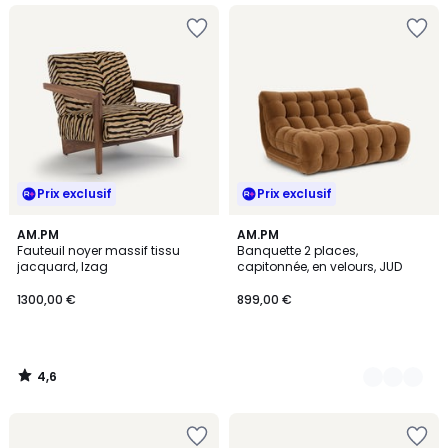
Prix exclusif
Prix exclusif
4,6
AM.PM
4
AM.PM
/ 5
Fauteuil noyer massif tissu
Banquette 2 places,
Couleurs
jacquard, Izag
capitonnée, en velours, JUD
1300,00 €
899,00 €
4,6
/
5