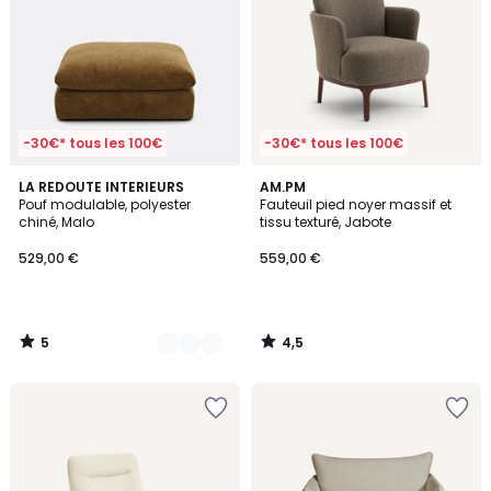
-30€* tous les 100€
-30€* tous les 100€
5
4,5
9
LA REDOUTE INTERIEURS
AM.PM
/
/ 5
Pouf modulable, polyester
Fauteuil pied noyer massif et
Couleurs
5
chiné, Malo
tissu texturé, Jabote
529,00 €
559,00 €
5
4,5
/
/
5
5