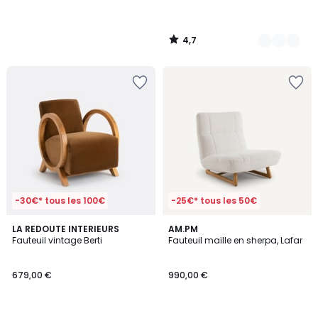
4,7
/
5
-30€* tous les 100€
-25€* tous les 50€
4,6
5
2
LA REDOUTE INTERIEURS
AM.PM
/ 5
/
Fauteuil vintage Berti
Fauteuil maille en sherpa, Lafar
Couleurs
5
679,00 €
990,00 €