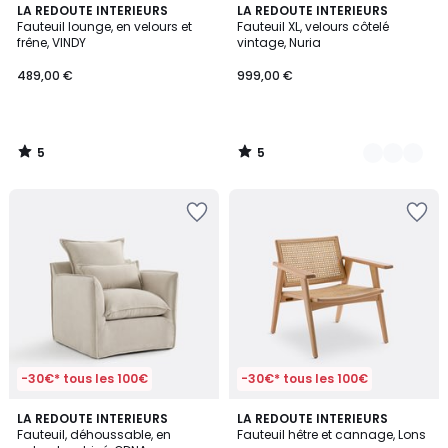
5
5
LA REDOUTE INTERIEURS
4
LA REDOUTE INTERIEURS
/
/
Fauteuil lounge, en velours et
Fauteuil XL, velours côtelé
Couleurs
5
5
frêne, VINDY
vintage, Nuria
489,00 €
999,00 €
5
5
/
/
5
5
-30€* tous les 100€
-30€* tous les 100€
4,2
9
LA REDOUTE INTERIEURS
2
LA REDOUTE INTERIEURS
/ 5
Fauteuil, déhoussable, en
Fauteuil hêtre et cannage, Lons
Couleurs
Couleurs