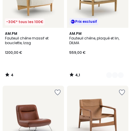
Prix exclusif
-30€* tous les 100€
4
4,1
AM.PM
2
AM.PM
/
/ 5
Fauteuil chêne massif et
Fauteuil chêne, plaqué et lin,
Couleurs
5
bouclette, Izag
DILMA
1200,00 €
559,00 €
4
4,1
/
/
5
5