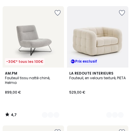
5
Prix exclusif
-30€* tous les 100€
4,7
3
AM.PM
2
LA REDOUTE INTERIEURS
/ 5
Fauteuil tissu natté chiné,
Fauteuil, en velours texturé, PIETA
Couleurs
Couleurs
Helma
899,00 €
529,00 €
4,7
/
5