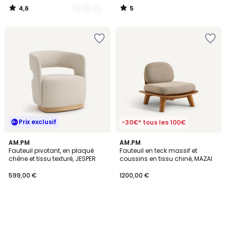
4,6
5
/
/
5
5
Prix exclusif
-30€* tous les 100€
AM.PM
AM.PM
Fauteuil pivotant, en plaqué
Fauteuil en teck massif et
chêne et tissu texturé, JESPER
coussins en tissu chiné, MAZAI
599,00 €
1200,00 €