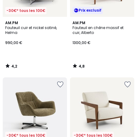
Prix exclusif
-30€* tous les 100€
4,2
4,8
AM.PM
AM.PM
/ 5
/ 5
Fauteuil cuir et nickel satiné,
Fauteuil en chêne massif et
Helma
cuir, Alberto
990,00 €
1300,00 €
4,2
4,8
/
/
5
5
-30€* tous les 100€
-30€* tous les 100€