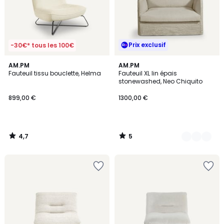
Prix exclusif
-30€* tous les 100€
4,7
5
AM.PM
3
AM.PM
/ 5
/
Fauteuil tissu bouclette, Helma
Fauteuil XL lin épais
Couleurs
5
stonewashed, Neo Chiquito
899,00 €
1300,00 €
4,7
5
/
/
5
5