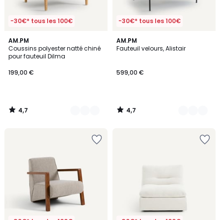
-30€* tous les 100€
-30€* tous les 100€
4,7
4,7
3
AM.PM
2
AM.PM
/ 5
/ 5
Coussins polyester natté chiné
Fauteuil velours, Alistair
Couleurs
Couleurs
pour fauteuil Dilma
199,00 €
599,00 €
4,7
4,7
/
/
5
5