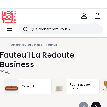
Voir
mon
La
panie
Redoute
Rechercher
Menu
Derniers
articles
...
Canapé, fauteuil, chaise
Fauteuil
vus
Fauteuil La Redoute
Business
294
Pouf, repose-
Canapé
pieds