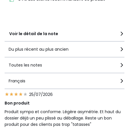
Tailles
Taille Unique
3
0
Téléchargements
2
0
1
0
Plan(s) de montage
Voir le détail de la note
Caractéristiques environnementales de l’emballage
En savoir plus sur nos emballages
Du plus récent au plus ancien
Toutes les notes
Français
25/07/2026
Bon produit
Produit sympa et conforme. Légère asymétrie. Et haut du
dossier déjà un peu plissé au déballage. Reste un bon
produit pour des clients pas trop "tatasses"