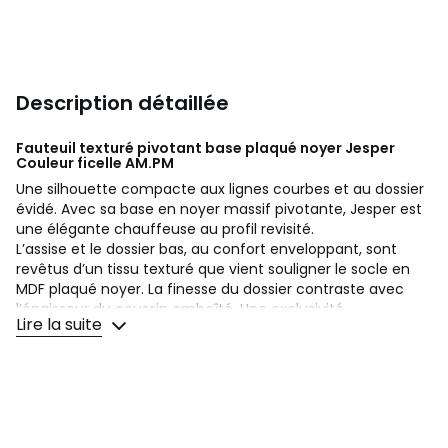
Description détaillée
Fauteuil texturé pivotant base plaqué noyer Jesper
Couleur ficelle
AM.PM
Une silhouette compacte aux lignes courbes et au dossier
évidé. Avec sa base en noyer massif pivotante, Jesper est
une élégante chauffeuse au profil revisité.
L’assise et le dossier bas, au confort enveloppant, sont
revêtus d’un tissu texturé que vient souligner le socle en
MDF plaqué noyer. La finesse du dossier contraste avec
l’épaisseur du coussin emboîté. Une exclusivité
Lire la suite
contemporaine, signée AMPM.
Confort de dossier :
Equilibré
Confort d’assise :
Equilibré
Maintien :
Equilibré