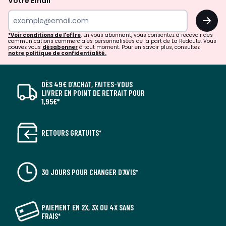
Votre Email
OK
*Voir conditions de l'offre
. En vous abonnant, vous consentez à recevoir des
communications commerciales personnalisées de la part de La Redoute. Vous
pouvez vous
désabonner
à tout moment. Pour en savoir plus, consultez
notre politique de confidentialité.
DÈS 49€ D’ACHAT, FAITES-VOUS
LIVRER EN POINT DE RETRAIT POUR
1,95€*
RETOURS GRATUITS*
30 JOURS POUR CHANGER D'AVIS*
PAIEMENT EN 2X, 3X OU 4X SANS
FRAIS*