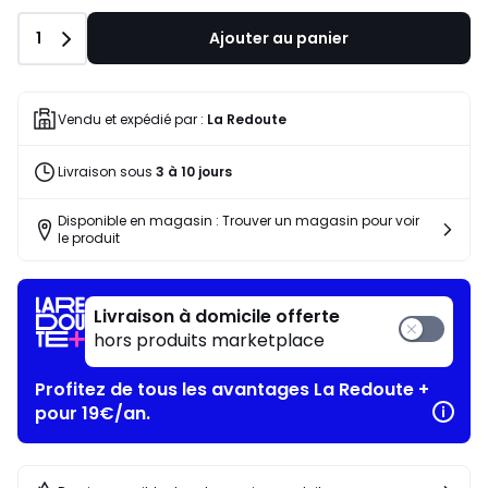
Quantité
1
Ajouter au panier
Vendu et expédié par :
La Redoute
Livraison sous
3 à 10 jours
Disponible en magasin : Trouver un magasin pour voir
le produit
Livraison à domicile offerte
hors produits marketplace
Profitez de tous les avantages La Redoute +
pour 19€/an.