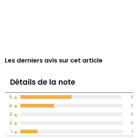
Qualité
• Garantie légale 2 ans revêtement et structure
Dimensions
• Largeur : 72 cm
• Hauteur : 76,5 cm
• Profondeur : 80,5 cm
• Assise : L66 x H40 x P53,5 cm
• Poids : 18 kg
Les derniers avis sur cet article
Livraison
Ce produit est vendu monté. Il sera livré chez vous sur
4
rendez-vous. Attention ! Veuillez vérifier que les ouvertures
Détails de la note
(portes, escaliers, ascenseurs) permettront le passage du
(6)
colis.
moyenne des avis
5
3
dans toutes les
4
2
langues
•
FABRIQUÉ EN EUROPE.
3
0
•
BOIS ISSU DE FORÊTS GÉRÉES PLUS DURABLEMENT.
Le bois
certifié FSC® est issu de forêts bien gérées sur le plan
Informations,
2
0
La Redoute s'engage
environnemental, social et économique.
1
1
67% des clients
5
3