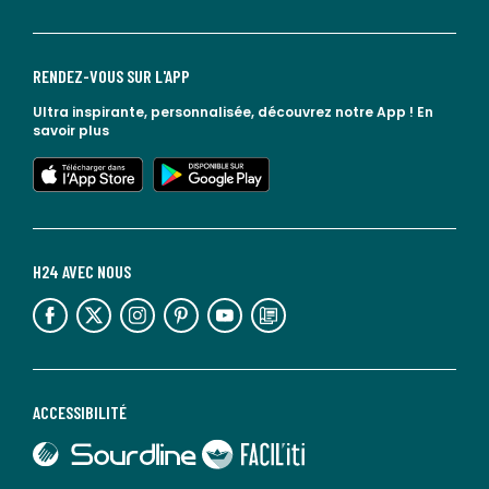
RENDEZ-VOUS SUR L'APP
Ultra inspirante, personnalisée, découvrez notre App !
En
savoir plus
lien vers l'app store
lien vers google play
H24 AVEC NOUS
lien vers l'espace réseaux sociaux
lien vers l'espace réseaux sociaux
lien vers l'espace réseaux sociaux
lien vers l'espace réseaux sociaux
lien vers l'espace réseaux sociaux
lien vers le blog la redoute
ACCESSIBILITÉ
lien vers Sourdline
lien vers Faciliti