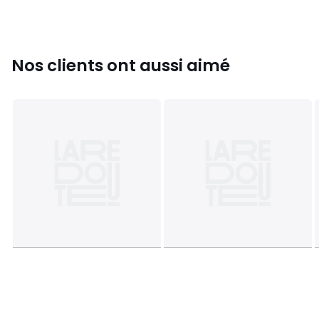
Confort de dossier
: ferme
Confort d’assise
: équilibré
Maintien
: bon maintien
Nos clients ont aussi aimé
Description
• Revêtement en tissu bouclette 40% acrylique, 20%
polyester, 15% coton, 15% lin, 5% polyamide, 5% viscose, 750
g/m², fabriqué en Italie et filé en Europe
• Structure en chêne massif finition huilée
• Structure interne en contreplaqué de peuplier et de
bouleau
• Bois certifiés FSC®
Garnissage
• Assise : mousse polyuréthane 30 kg/m³ + mousse haute
résilience 35 kg/m³ + nappage de fibres polyester
• Dossier : mousse polyuréthane 30 kg/m³ + nappage de
fibres polyester
Entretien
• Assise et dossier non déhoussables