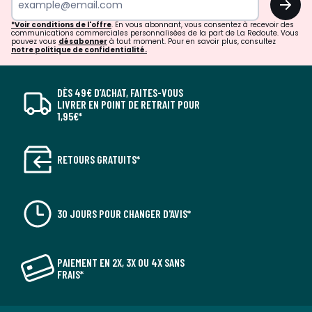
*Voir conditions de l'offre
. En vous abonnant, vous consentez à recevoir des
communications commerciales personnalisées de la part de La Redoute. Vous
pouvez vous
désabonner
à tout moment. Pour en savoir plus, consultez
notre politique de confidentialité.
DÈS 49€ D’ACHAT, FAITES-VOUS
LIVRER EN POINT DE RETRAIT POUR
1,95€*
RETOURS GRATUITS*
30 JOURS POUR CHANGER D'AVIS*
PAIEMENT EN 2X, 3X OU 4X SANS
FRAIS*