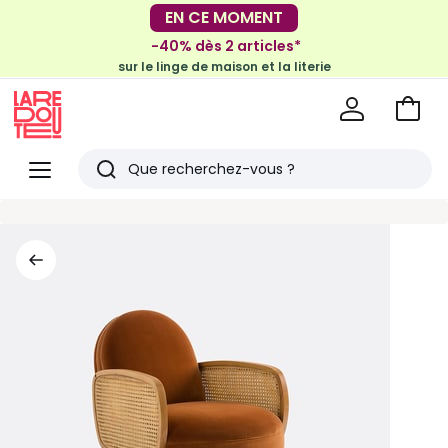
-30€ tous les 100€*
EN CE MOMENT
sur le meuble & la déco
-40% dès 2 articles*
sur le linge de maison et la literie
Voir
mon
La
panie
Redoute
Menu
Rechercher
Derniers
articles
vus