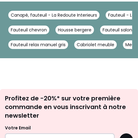
Canapé, fauteuil - La Redoute Interieurs
Fauteuil - La 
Fauteuil chevron
Housse bergere
Fauteuil salon d
Fauteuil relax manuel gris
Cabriolet meuble
Meubl
Inscription
Profitez de -20%* sur votre première
newsletter
commande en vous inscrivant à notre
newsletter
Votre Email
OK