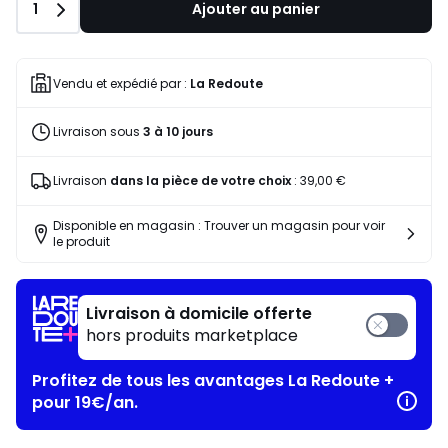
Quantité
1
Ajouter au panier
Vendu et expédié par :
La Redoute
Livraison sous
3 à 10 jours
Livraison
dans la pièce de votre choix
:
39,00 €
Disponible en magasin : Trouver un magasin pour voir
le produit
Livraison à domicile offerte
hors produits marketplace
Profitez de tous les avantages La Redoute +
pour 19€/an.