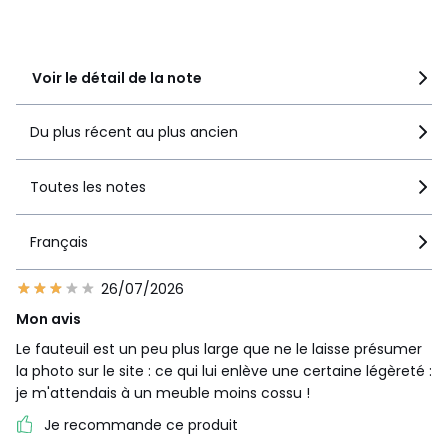
2
0
1
0
Dimensions et poids des colis
1 colis
Voir le détail de la note
• L92 x H58 x P92 cm, 35 kg
Du plus récent au plus ancien
Couleurs
Bleu Paon, Vert Tsar, Bronze, Rouge Cinabre,
Vert Cèdre, Bleu Nuit, Vert Lichen, Olive, Prune, Caramel,
Toutes les notes
Ficelle, Tilleul, Grenat, Café Grillé, Bleu De Sarcelle, Vert
De Verone
Tailles
1 Place
Français
Caractéristiques environnementales de l’emballage
26/07/2026
En savoir plus sur nos emballages
Mon avis
Le fauteuil est un peu plus large que ne le laisse présumer
la photo sur le site : ce qui lui enlève une certaine légèreté :
je m'attendais à un meuble moins cossu !
Je recommande ce produit