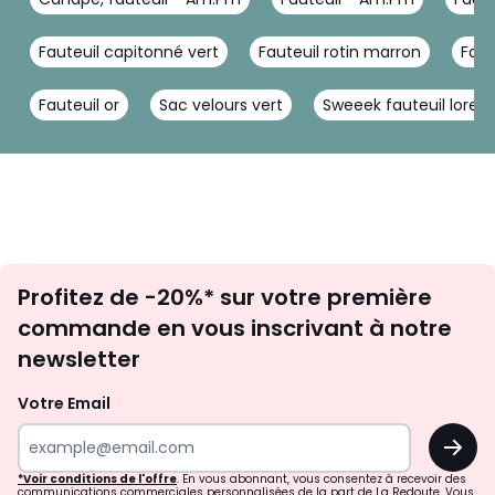
Fauteuil capitonné vert
Fauteuil rotin marron
Faut
Fauteuil or
Sac velours vert
Sweeek fauteuil loren
Inscription
Profitez de -20%* sur votre première
newsletter
commande en vous inscrivant à notre
newsletter
Votre Email
OK
*Voir conditions de l'offre
. En vous abonnant, vous consentez à recevoir des
communications commerciales personnalisées de la part de La Redoute. Vous