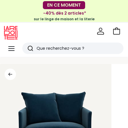
EN CE MOMENT
-30€ tous les 100€*
sur le meuble & la déco
-40% dès 2 articles*
sur le linge de maison et la literie
Voir
mon
La
panie
Redoute
Menu
Rechercher
Derniers
articles
vus