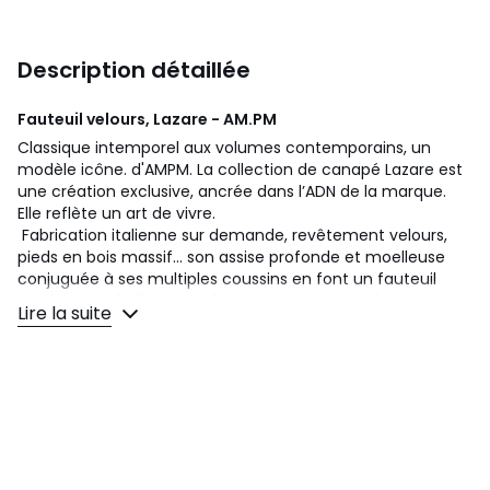
Description détaillée
Fauteuil velours, Lazare - AM.PM
Classique intemporel aux volumes contemporains, un
modèle icône. d'AMPM. La collection de canapé Lazare est
une création exclusive, ancrée dans l’ADN de la marque.
Elle reflète un art de vivre.
Fabrication italienne sur demande, revêtement velours,
pieds en bois massif... son assise profonde et moelleuse
conjuguée à ses multiples coussins en font un fauteuil
totalement dédié au confort. Un iconique signé AMPM.
Lire la suite
Confort d’assise :
équilibré
Confort de dossier :
moelleux
Assise:
hauteur et profondeur standard
Description
• Revêtement velours : 100% polyester. 440g/m2
• Échantillons de tissus disponibles sur le site, tapez