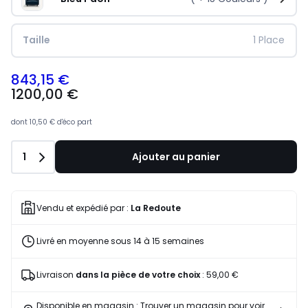
Taille
1 Place
843,15 €
1200,00 €
dont
10,50 €
d'éco part
Quantité
1
Ajouter au panier
Vendu et expédié par :
La Redoute
Livré en moyenne sous 14 à 15 semaines
Livraison
dans la pièce de votre choix
:
59,00 €
Disponible en magasin : Trouver un magasin pour voir