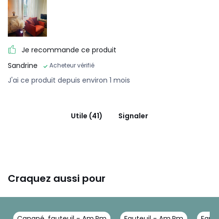
Je recommande ce produit
Sandrine
Acheteur vérifié
J'ai ce produit depuis environ 1 mois
Utile (41)
Signaler
Craquez aussi pour
Canapé, fauteuil - Am.Pm
Fauteuil - Am.Pm
Faute