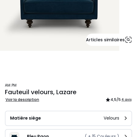
Articles similaires
AM.PM
Fauteuil velours, Lazare
Voir la description
4,5
/5
4 avis
Matière siège
Velours
Bleu Paon
( +
15
Couleurs )