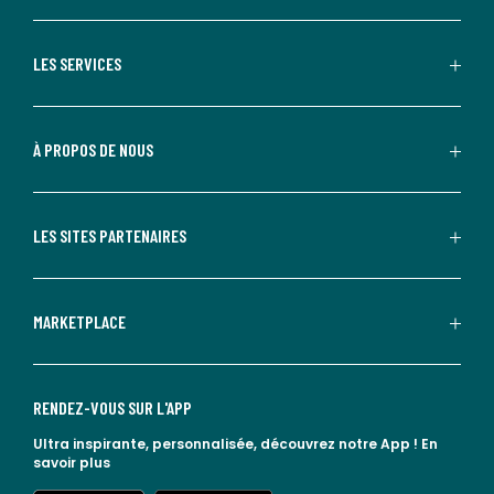
LES SERVICES
À PROPOS DE NOUS
LES SITES PARTENAIRES
MARKETPLACE
RENDEZ-VOUS SUR L'APP
Ultra inspirante, personnalisée, découvrez notre App !
En
savoir plus
lien vers l'app store
lien vers google play