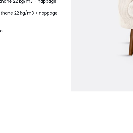
éthane 22 kg/m3 + nappage
réthane 22 kg/m3 + nappage
cm
Veuillez vérifier que les
ssage du colis lors de la