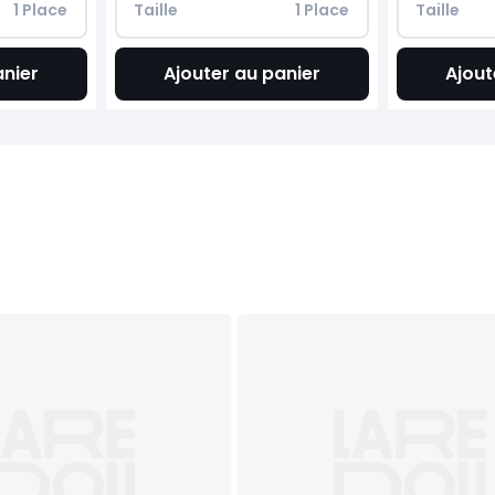
 1 Place
Taille
 1 Place
Taille
anier
Ajouter au panier
Ajout