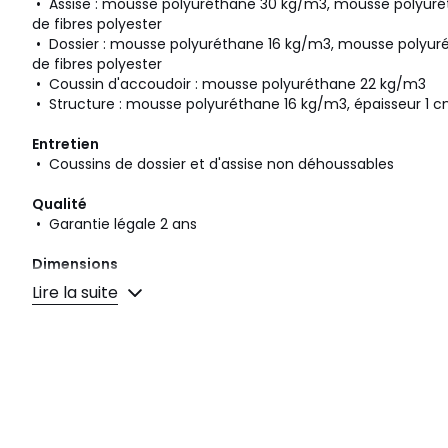
• Assise : mousse polyuréthane 30 kg/m3, mousse polyur
de fibres polyester
• Dossier : mousse polyuréthane 16 kg/m3, mousse polyu
de fibres polyester
• Coussin d'accoudoir : mousse polyuréthane 22 kg/m3
• Structure : mousse polyuréthane 16 kg/m3, épaisseur 1 
Entretien
• Coussins de dossier et d'assise non déhoussables
Qualité
• Garantie légale 2 ans
Dimensions
• Largeur : 75 cm
Lire la suite
• Hauteur : 80 cm
• Profondeur : 80 cm
• Assise : L55 x H44 x P57 cm
Livraison
Ce produit sera livré chez vous, sur rendez-vous. Attention ! 
ouvertures (portes, escaliers, ascenseurs) permettront le pa
livraison.