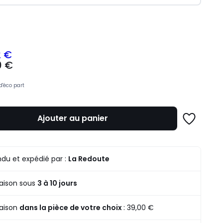
ité
2 €
0 €
z
d'éco part
mme
Ajouter au panier
Ajouter
à
une
liste
du et expédié par :
La Redoute
raison sous
3 à 10 jours
raison
dans la pièce de votre choix
:
39,00 €