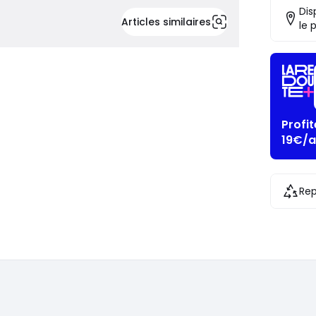
Dis
Articles similaires
le 
Profi
19€/a
Rep