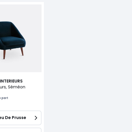
INTERIEURS
ours, Séméon
o part
eu De Prusse