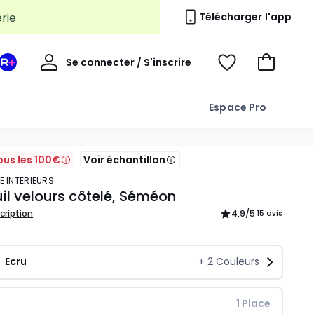
Télécharger l'app
Mon
Se connecter / S'inscrire
Mon
Voir
Voir
compte
espace
mes
mon
La
favoris
panier
Espace Pro
Redoute
+
, Plus d’informations
ous les 100€
Voir échantillon
E INTERIEURS
il velours côtelé, Séméon
scription
4,9
/5
15 avis
Ecru
+
2
Couleurs
 1 Place