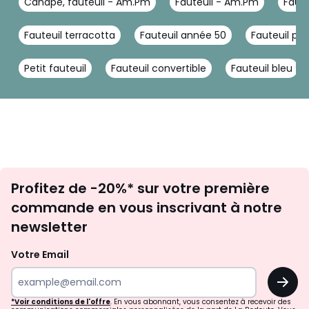
Canapé, fauteuil - Am.Pm
Fauteuil - Am.Pm
Faute
Fauteuil terracotta
Fauteuil année 50
Fauteuil pi
Petit fauteuil
Fauteuil convertible
Fauteuil bleu
Inscription
Profitez de -20%* sur votre première
newsletter
commande en vous inscrivant à notre
newsletter
Votre Email
OK
*Voir conditions de l'offre
. En vous abonnant, vous consentez à recevoir des