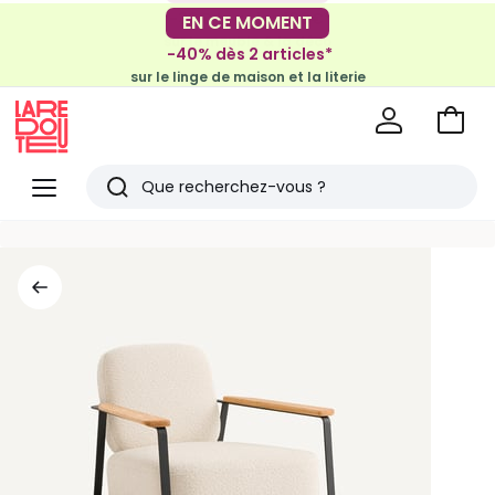
-30€ tous les 100€*
EN CE MOMENT
sur le meuble & la déco
-40% dès 2 articles*
sur le linge de maison et la literie
Voir
mon
La
panie
Redoute
Menu
Rechercher
Derniers
articles
vus