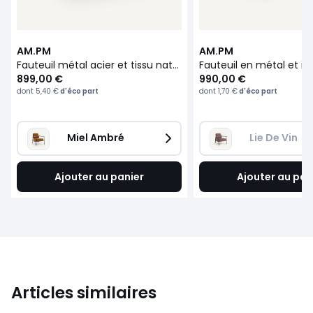
AM.PM
AM.PM
Fauteuil métal acier et tissu natté chiné, Abraxas
899,00 €
990,00 €
dont
5,40 €
d'éco part
dont
1,70 €
d'éco part
Miel Ambré
Lie De Vin
Ajouter au panier
Ajouter au pan
Articles similaires