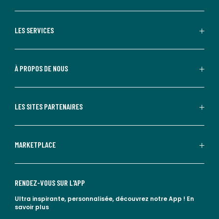
LES SERVICES
À PROPOS DE NOUS
LES SITES PARTENAIRES
MARKETPLACE
RENDEZ-VOUS SUR L'APP
Ultra inspirante, personnalisée, découvrez notre App !
En
savoir plus
lien vers l'app store
lien vers google play