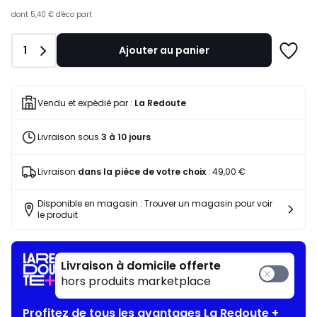
souscrivez
à
dont
5,40 €
d'éco part
notre
programme
Quantité
1
Ajouter au panier
pour
Ajoute
payer
à
à
une
la
liste
Vendu et expédié par :
La Redoute
place
694,62
Livraison sous
3 à 10 jours
€.
Livraison
dans la pièce de votre choix
:
49,00 €
Disponible en magasin : Trouver un magasin pour voir
le produit
Livraison à domicile offerte
hors produits marketplace
Profitez de tous les avantages La Redoute +