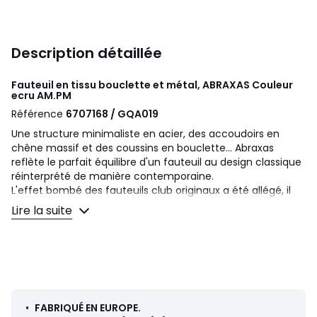
Description détaillée
Fauteuil en tissu bouclette et métal, ABRAXAS Couleur
ecru
AM.PM
Référence
6707168 / GQA019
Une structure minimaliste en acier, des accoudoirs en
chêne massif et des coussins en bouclette... Abraxas
reflète le parfait équilibre d'un fauteuil au design classique
réinterprété de manière contemporaine.
L'effet bombé des fauteuils club originaux a été allégé, il
assure un maintien ferme mais confortable. Une création
Lire la suite
exclusive signée AMPM. Fabrication Européenne.
Confort de dossier
: ferme
Confort d’assise
: équilibré
Maintien
: bon maintien
Description
•
FABRIQUÉ EN EUROPE.