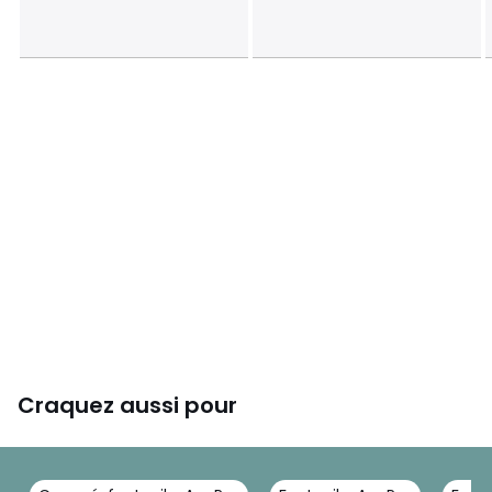
escaliers, ascenseurs) permettront le passage du colis.
Dimensions et poids des colis
1 colis
• L88 x H80 x P81 cm, 23,5 kg
Couleurs
Ecru
Tailles
Taille Unique
Caractéristiques environnementales de l’emballage
En savoir plus sur nos emballages
Craquez aussi pour