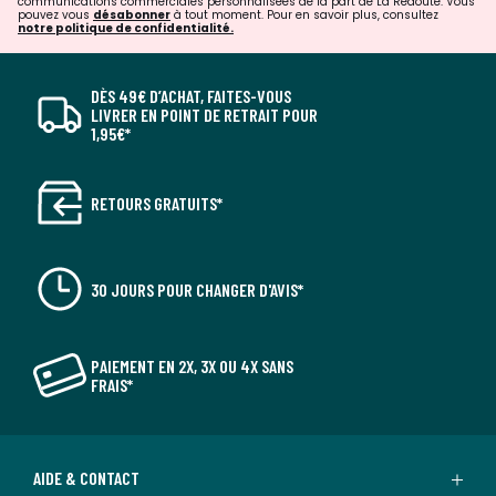
communications commerciales personnalisées de la part de La Redoute. Vous
pouvez vous
désabonner
à tout moment. Pour en savoir plus, consultez
notre politique de confidentialité.
DÈS 49€ D’ACHAT, FAITES-VOUS
LIVRER EN POINT DE RETRAIT POUR
1,95€*
RETOURS GRATUITS*
30 JOURS POUR CHANGER D'AVIS*
PAIEMENT EN 2X, 3X OU 4X SANS
FRAIS*
AIDE & CONTACT