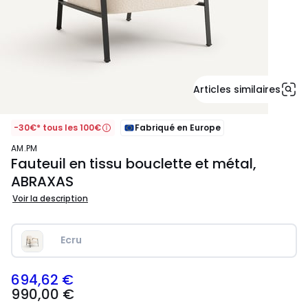
Articles similaires
-30€* tous les 100€
Fabriqué en Europe
AM.PM
Fauteuil en tissu bouclette et métal,
ABRAXAS
Voir la description
Ecru
694,62 €
990,00
990,00 €
€