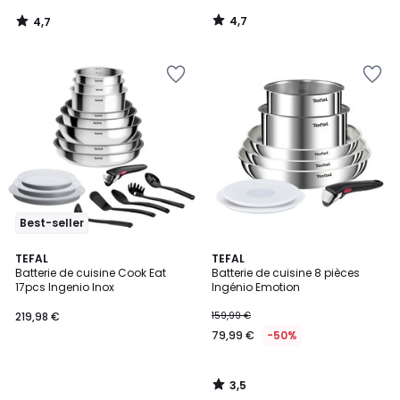
4,7
4,7
/
/
5
5
Best-seller
3,5
TEFAL
TEFAL
/ 5
Batterie de cuisine Cook Eat
Batterie de cuisine 8 pièces
17pcs Ingenio Inox
Ingénio Emotion
219,98 €
159,99 €
79,99 €
-50%
3,5
/