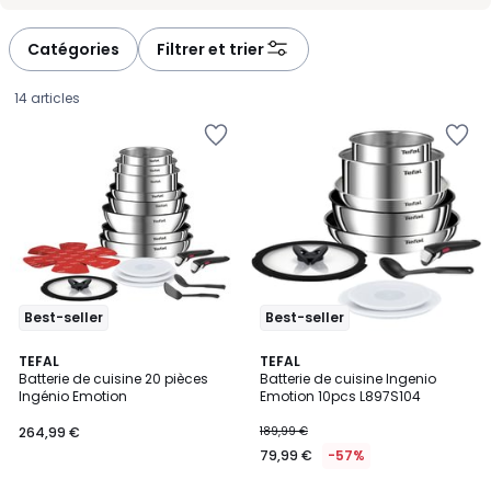
-
-
défiler
défiler
à
à
Catégories
Filtrer et trier
gauche
droite
14 articles
Best-seller
Best-seller
4,7
4,7
TEFAL
TEFAL
/ 5
/ 5
Batterie de cuisine 20 pièces
Batterie de cuisine Ingenio
Ingénio Emotion
Emotion 10pcs L897S104
264,99
264,99 €
189,99 €
€.
79,99 €
-57%