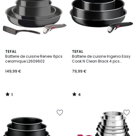
1
4
TEFAL
TEFAL
/
/
Batterie de cuisine Renew 6pcs
Batterie de cuisine Ingenio Easy
5
5
ceramique L2609602
Cook N Clean Black 4 pcs
L1539002
149,99 €
79,99 €
1
4
/
/
5
5