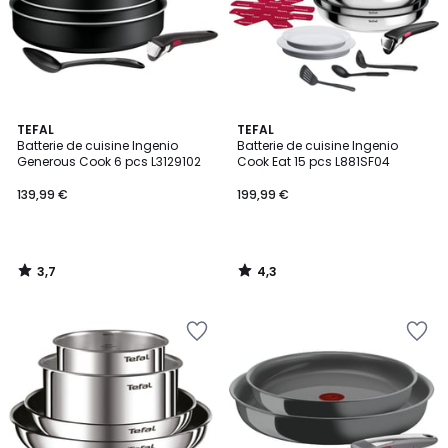
3,7
4,3
TEFAL
TEFAL
/ 5
/ 5
Batterie de cuisine Ingenio
Batterie de cuisine Ingenio
Generous Cook 6 pcs L3129102
Cook Eat 15 pcs L881SF04
139,99 €
199,99 €
3,7
4,3
/
/
5
5