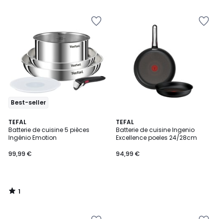
5
Best-seller
1
TEFAL
TEFAL
/
Batterie de cuisine 5 pièces
Batterie de cuisine Ingenio
5
Ingénio Emotion
Excellence poeles 24/28cm
99,99 €
94,99 €
1
/
5