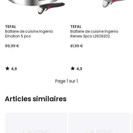
4,9
4,3
TEFAL
TEFAL
/ 5
/ 5
Batterie de cuisine Ingenio
Batterie de cuisine Ingenio
Emotion 5 pcs
Renew 3pcs L2629202
99,99 €
81,99 €
4,9
4,3
/
/
5
5
Page 1 sur 1
Articles similaires