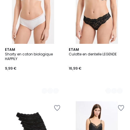
5
ETAM
6
ETAM
Shorty en coton biologique
Culotte en dentelle LEGENDE
Couleurs
Couleurs
HAPPILY
9,99 €
16,99 €