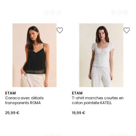
3
ETAM
4
ETAM
Caraco avec détails
T-shirt manches courtes en
Couleurs
Couleurs
transparents ROMA
coton pointelle KATELL
25,99 €
19,99 €