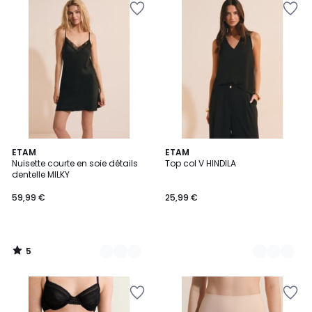
5
6
ETAM
2
ETAM
/
Nuisette courte en soie détails
Top col V HINDILA
Couleurs
Couleurs
5
dentelle MILKY
59,99 €
25,99 €
5
/
5