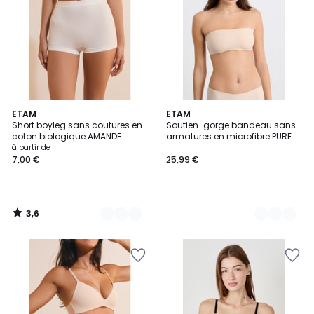
3,6
9
ETAM
2
ETAM
/ 5
Short boyleg sans coutures en
Soutien-gorge bandeau sans
Couleurs
Couleurs
coton biologique AMANDE
armatures en microfibre PURE
FIT
à partir de
7,00 €
25,99 €
3,6
/
5