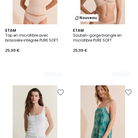
Nouveau
7
ETAM
7
ETAM
Top en microfibre avec
Soutien-gorge triangle en
Couleurs
Couleurs
brassière intégrée PURE SOFT
microfibre PURE SOFT
25,99 €
25,99 €