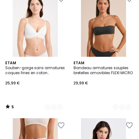
5
5
ETAM
3
ETAM
/
Soutien-gorge sans armatures
Bandeau armatures souples
Couleurs
Couleurs
5
coques fines en coton
bretelles amovibles FLEXI MICRO
biologique HAPPILY
25,99 €
29,99 €
5
/
5