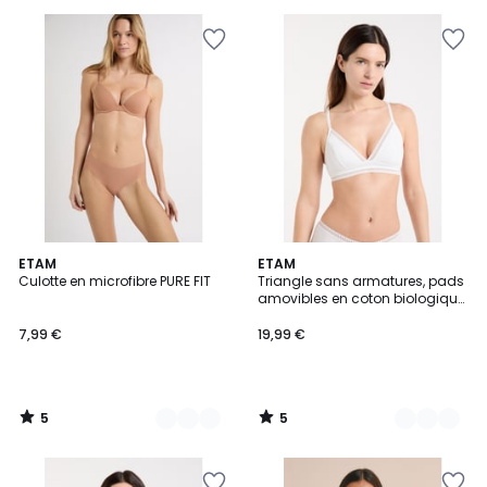
5
5
8
ETAM
5
ETAM
/
/
Culotte en microfibre PURE FIT
Triangle sans armatures, pads
Couleurs
Couleurs
5
5
amovibles en coton biologique
HAPPILY
7,99 €
19,99 €
5
5
/
/
5
5