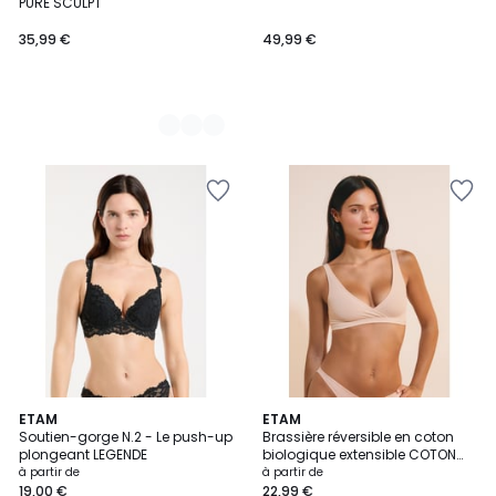
PURE SCULPT
35,99 €
49,99 €
5
6
ETAM
5
ETAM
/
Soutien-gorge N.2 - Le push-up
Brassière réversible en coton
Couleurs
Couleurs
5
plongeant LEGENDE
biologique extensible COTON
360
à partir de
à partir de
19,00 €
22,99 €