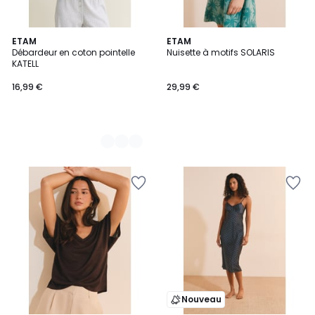
4
ETAM
ETAM
Débardeur en coton pointelle
Nuisette à motifs SOLARIS
Couleurs
KATELL
16,99 €
29,99 €
Nouveau