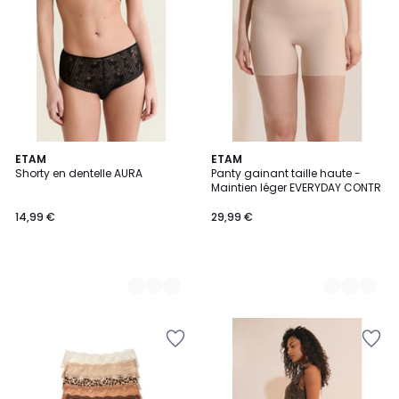
8
ETAM
2
ETAM
Shorty en dentelle AURA
Panty gainant taille haute -
Couleurs
Couleurs
Maintien léger EVERYDAY CONTR
14,99 €
29,99 €