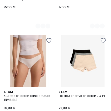
COTON 360
22,99 €
17,99 €
5
5
ETAM
ETAM
/
Culotte en coton sans couture
Lot de 3 shortys en coton JOHN
Couleurs
5
INVISIBLE
10,99 €
22,99 €