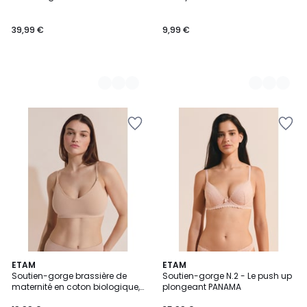
Couleurs
Couleurs
39,99 €
9,99 €
5
3
ETAM
7
ETAM
/
Soutien-gorge brassière de
Soutien-gorge N.2 - Le push up
Couleurs
Couleurs
5
maternité en coton biologique,
plongeant PANAMA
clips d'allaitement AMANDE