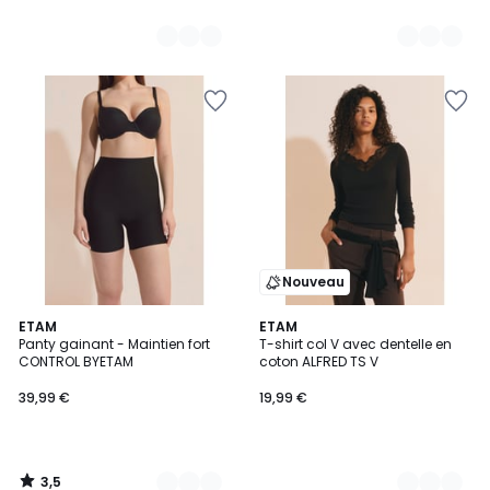
Nouveau
3,5
2
ETAM
3
ETAM
/ 5
Panty gainant - Maintien fort
T-shirt col V avec dentelle en
Couleurs
Couleurs
CONTROL BYETAM
coton ALFRED TS V
39,99 €
19,99 €
3,5
/