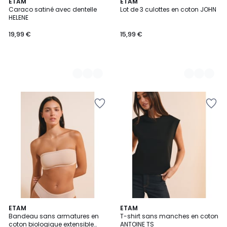
4
ETAM
2
ETAM
Caraco satiné avec dentelle
Lot de 3 culottes en coton JOHN
Couleurs
Couleurs
HELENE
19,99 €
15,99 €
5
ETAM
3
ETAM
Bandeau sans armatures en
T-shirt sans manches en coton
Couleurs
Couleurs
coton biologique extensible
ANTOINE TS