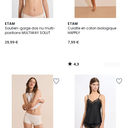
4,3
ETAM
5
ETAM
/ 5
Soutien-gorge dos nu multi-
Culotte en coton biologique
Couleurs
positions MULTIWAY SOLUT
HAPPILY
29,99 €
7,99 €
4,3
/
5