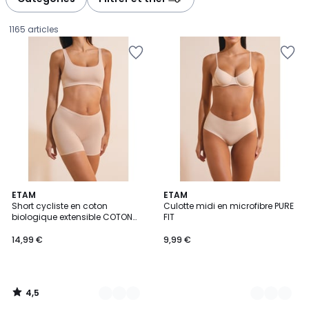
gauche
droite
1165 articles
4,5
5
ETAM
4
ETAM
/ 5
Short cycliste en coton
Culotte midi en microfibre PURE
Couleurs
Couleurs
biologique extensible COTON
FIT
14,99
360
14,99 €
9,99 €
€.
4,5
/
5