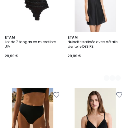
ETAM
5
ETAM
Lot de 7 tangas en microfibre
Nuisette satinée avec détails
Couleurs
JIM
dentelle DESIRE
29,99 €
29,99 €