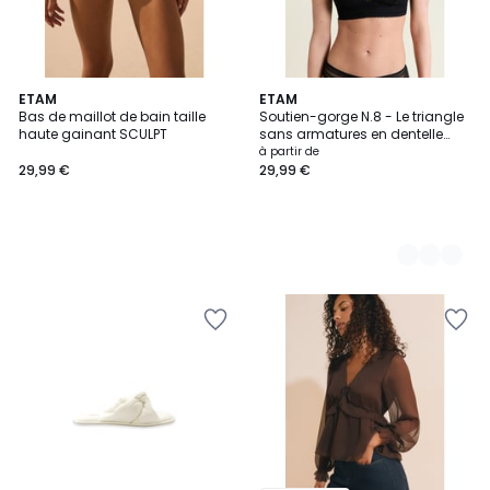
ETAM
8
ETAM
Bas de maillot de bain taille
Soutien-gorge N.8 - Le triangle
Couleurs
haute gainant SCULPT
sans armatures en dentelle
AURA
à partir de
29,99 €
29,99 €