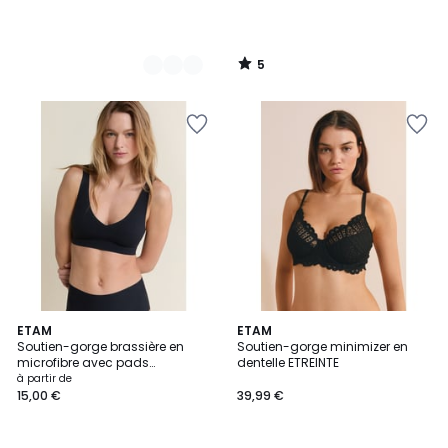
5
/
5
1
4
ETAM
3
ETAM
/
Soutien-gorge brassière en
Soutien-gorge minimizer en
Couleurs
Couleurs
5
microfibre avec pads
dentelle ETREINTE
amovibles PURE FIT
à partir de
15,00 €
39,99 €