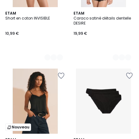
5
ETAM
7
ETAM
Short en coton INVISIBLE
Caraco satiné détails dentelle
Couleurs
Couleurs
DESIRE
10,99 €
19,99 €
Nouveau