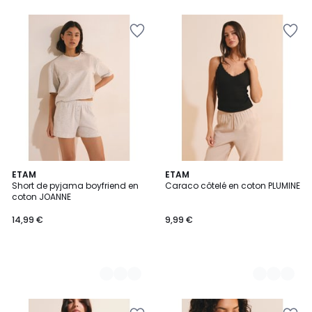
2
ETAM
3
ETAM
Short de pyjama boyfriend en
Caraco côtelé en coton PLUMINE
Couleurs
Couleurs
coton JOANNE
14,99 €
9,99 €