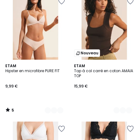
Nouveau
5
3
ETAM
3
ETAM
/
Hipster en microfibre PURE FIT
Top à col carré en coton AMAIA
Couleurs
Couleurs
5
TOP
9,99 €
15,99 €
5
/
5