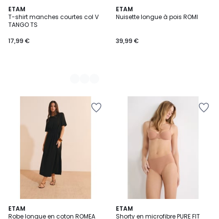
3
ETAM
ETAM
T-shirt manches courtes col V
Nuisette longue à pois ROMI
Couleurs
TANGO TS
17,99 €
39,99 €
2
ETAM
8
ETAM
Robe longue en coton ROMEA
Shorty en microfibre PURE FIT