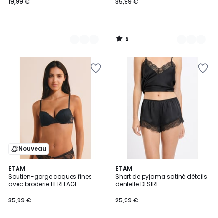
BABY
19,99 €
35,99 €
5
/
5
Nouveau
5
ETAM
8
ETAM
Soutien-gorge coques fines
Short de pyjama satiné détails
Couleurs
Couleurs
avec broderie HERITAGE
dentelle DESIRE
35,99 €
25,99 €