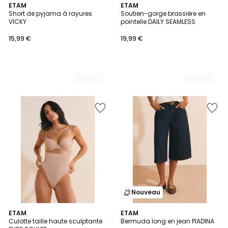
2
ETAM
3
ETAM
Short de pyjama à rayures
Soutien-gorge brassière en
Couleurs
Couleurs
VICKY
pointelle DAILY SEAMLESS
15,99 €
19,99 €
Nouveau
3
ETAM
ETAM
Culotte taille haute sculptante
Bermuda long en jean PIADINA
Couleurs