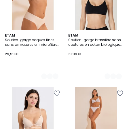
8
ETAM
4
ETAM
Soutien-gorge coques fines
Soutien-gorge brassière sans
Couleurs
Couleurs
sans armatures en microfibre
coutures en coton biologique
PURE FIT
AMANDE
29,99 €
19,99 €