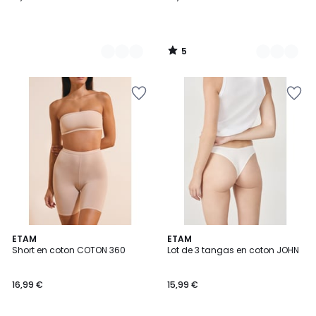
5
/
5
2
ETAM
8
ETAM
Short en coton COTON 360
Lot de 3 tangas en coton JOHN
Couleurs
Couleurs
16,99 €
15,99 €