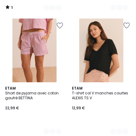
1
/
5
6
ETAM
3
ETAM
Short de pyjama avec coton
T-shirt col V manches courtes
Couleurs
Couleurs
gaufré BETTINA
ALEXIS TS V
22,99 €
12,99 €