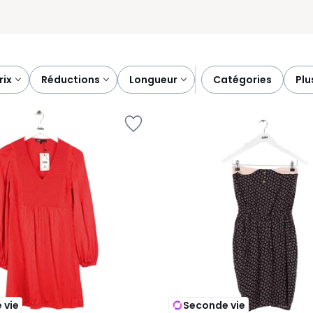
prix
réductions
longueur
catégories
pl
 vie
Seconde vie