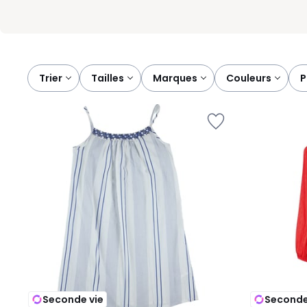
Trier
tailles
marques
couleurs
Seconde vie
Seconde