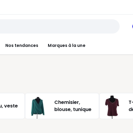
Nos tendances
Marques à la une
Chemisier,
T-
, veste
blouse, tunique
d