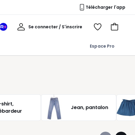
Télécharger l'app
Mon
Se connecter / S'inscrire
Mon
Voir
Voir
compte
espace
mes
mon
La
favoris
panier
Espace Pro
Redoute
+
shirt,
Jean, pantalon
ébardeur