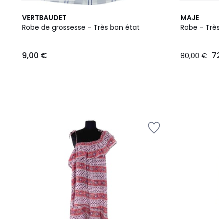
VERTBAUDET
MAJE
Robe de grossesse - Très bon état
Robe - Très
9,00
9,00 €
7
80,00 €
€.