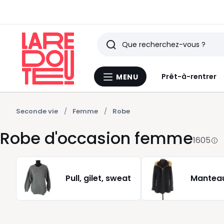
Rechercher
Derniers
Prêt-à-rentrer
MENU
Menu
articles
La
Redoute
vus
Seconde vie
Femme
Robe
Robe d'occasion femme
1605
Pull, gilet, sweat
Manteau