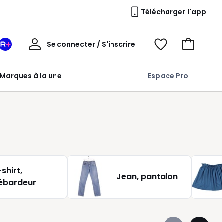
Télécharger l'app
Mon
Se connecter / S'inscrire
Mon
Voir
Voir
compte
espace
mes
mon
La
favoris
panier
Marques à la une
Espace Pro
Redoute
+
shirt,
Jean, pantalon
ébardeur