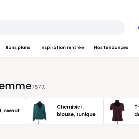
Bons plans
Inspiration rentrée
Nos tendances
 femme
767
Chemisier,
T-
et, sweat
blouse, tunique
d