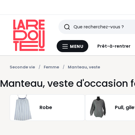
Rechercher
Derniers
Prêt-à-rentrer
MENU
Menu
articles
La
Redoute
vus
Seconde vie
Femme
Manteau, veste
Manteau, veste d'occasion
Robe
Pull, gil