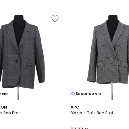
 vie
Seconde vie
MON
APC
ès Bon État
Blazer - Très Bon État