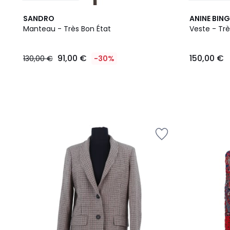
SANDRO
ANINE BING
Manteau - Très Bon État
Veste - Trè
91,00
91,00 €
150,00 €
130,00 €
-30%
€
au
lieu
de
130,00
€
30%
de
réduction
appliquée.