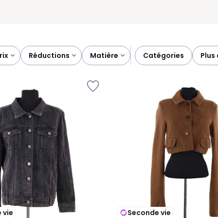
prix
réductions
matière
catégories
plus
 vie
Seconde vie