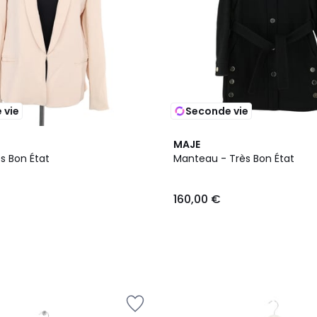
 vie
Seconde vie
MAJE
ès Bon État
Manteau - Très Bon État
160,00 €