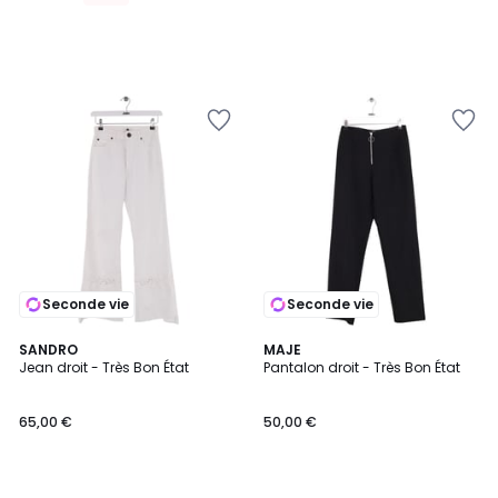
lieu
de
50,00
€
10%
de
réduction
appliquée.
Seconde vie
Seconde vie
SANDRO
MAJE
Jean droit - Très Bon État
Pantalon droit - Très Bon État
65,00 €
50,00 €