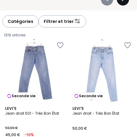
Précédent
Suivan
-
-
défiler
défiler
à
à
Catégories
Filtrer et trier
gauche
droite
1319 articles
Seconde vie
Seconde vie
LEVI'S
LEVI'S
Jean droit 501 - Très Bon État
Jean droit - Très Bon État
45,00
50,00 €
50,00 €
€
45,00 €
-10%
au