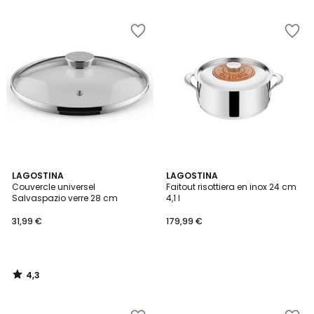
5
4,3
LAGOSTINA
LAGOSTINA
/ 5
Couvercle universel
Faitout risottiera en inox 24 cm
Salvaspazio verre 28 cm
4,1 l
31,99 €
179,99 €
4,3
/
5