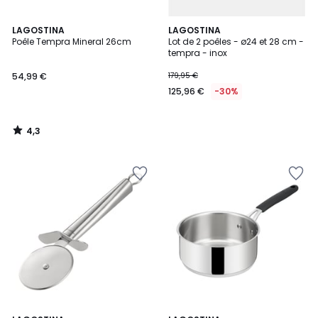
4,3
LAGOSTINA
LAGOSTINA
/ 5
Poêle Tempra Mineral 26cm
Lot de 2 poêles - ø24 et 28 cm -
tempra - inox
54,99 €
179,95 €
125,96 €
-30%
4,3
/
5