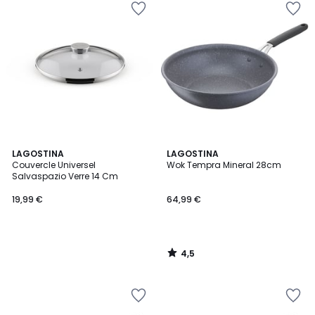
4,5
LAGOSTINA
LAGOSTINA
/ 5
Couvercle Universel
Wok Tempra Mineral 28cm
Salvaspazio Verre 14 Cm
19,99 €
64,99 €
4,5
/
5