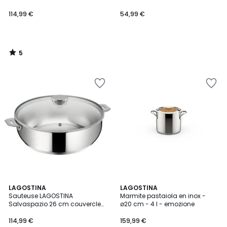
114,99 €
54,99 €
5
/
5
4,7
LAGOSTINA
LAGOSTINA
/ 5
Sauteuse LAGOSTINA
Marmite pastaiola en inox -
Salvaspazio 26 cm couvercle
ø20 cm - 4 l - emozione
verre
114,99 €
159,99 €