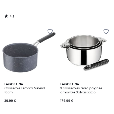
4,7
/
5
4,9
5
LAGOSTINA
LAGOSTINA
/ 5
/
Casserole Tempra Mineral
3 casseroles avec poignée
5
16cm
amovible Salvaspazio
39,99 €
179,99 €