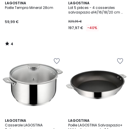
4
LAGOSTINA
LAGOSTINA
/
Poêle Tempra Mineral 28cm
Lot 5 pièces - 4 casseroles
5
salvaspazio ø14/16/18/20 cm +
1 poignée amovible
59,99 €
329,95 €
197,97 €
-40%
4
/
5
LAGOSTINA
LAGOSTINA
Casserole LAGOSTINA
Poêle LAGOSTINA Salvaspazio+