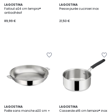
LAGOSTINA
LAGOSTINA
Faitout ø24 cm tempra®
Presse purée cucinieri inox
antiadhésif
89,99 €
21,50 €
LAGOSTINA
LAGOSTINA
Poêle sans manche ø20 cm +
Casserole ø16 cm tempra® inox