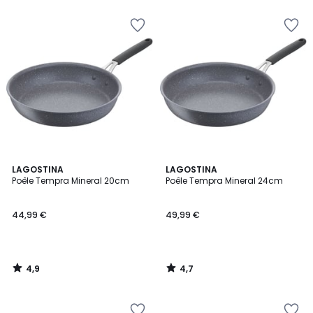
4,9
4,7
LAGOSTINA
LAGOSTINA
/ 5
/ 5
Poêle Tempra Mineral 20cm
Poêle Tempra Mineral 24cm
44,99 €
49,99 €
4,9
4,7
/
/
5
5