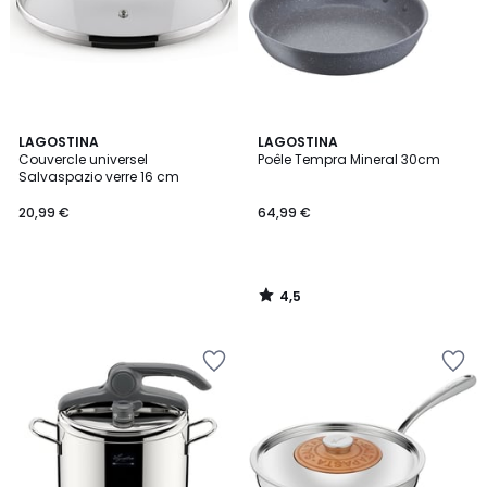
4,5
LAGOSTINA
LAGOSTINA
/ 5
Couvercle universel
Poêle Tempra Mineral 30cm
Salvaspazio verre 16 cm
20,99 €
64,99 €
4,5
/
5