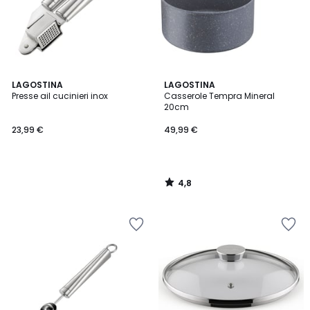
4,8
LAGOSTINA
LAGOSTINA
/ 5
Presse ail cucinieri inox
Casserole Tempra Mineral
20cm
23,99 €
49,99 €
4,8
/
5