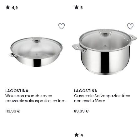
4,9
5
/
/
5
5
4
LAGOSTINA
LAGOSTINA
/
Wok sans manche avec
Casserole Salvaspazio+ inox
5
couvercle salvaspazio+ en inox
non revetu 18cm
ø26 cm
119,99 €
89,99 €
4
/