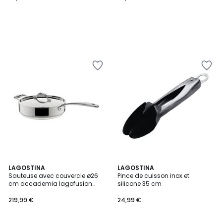
5
LAGOSTINA
LAGOSTINA
/
Sauteuse avec couvercle ø26
Pince de cuisson inox et
5
cm accademia lagofusion
silicone 35 cm
inox
219,99 €
24,99 €