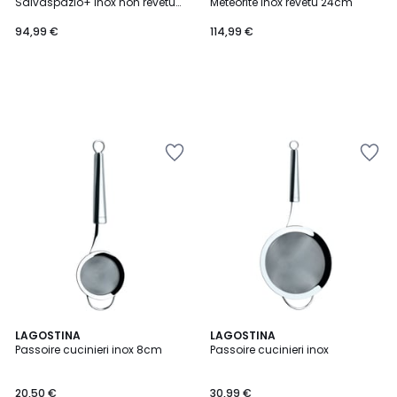
Salvaspazio+ inox non revetu
Météorite inox revetu 24cm
20cm
94,99 €
114,99 €
LAGOSTINA
LAGOSTINA
Passoire cucinieri inox 8cm
Passoire cucinieri inox
20,50 €
30,99 €