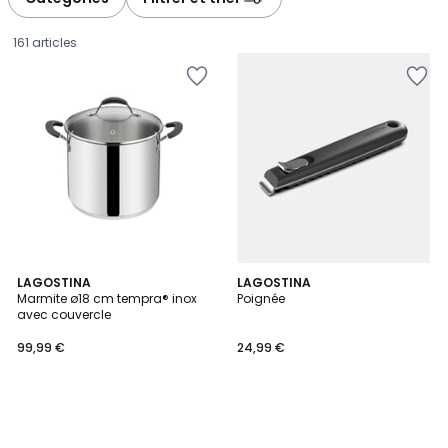
gauche
droite
161 articles
LAGOSTINA
LAGOSTINA
Marmite ø18 cm tempra® inox
Poignée
avec couvercle
99,99
99,99 €
24,99 €
€.