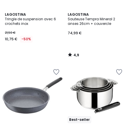
4,9
LAGOSTINA
LAGOSTINA
/ 5
Tringle de suspension avec 6
Sauteuse Tempra Mineral 2
crochets inox
anses 26cm + couvercle
21,50 €
74,99 €
10,75 €
-50%
4,9
/
5
Best-seller