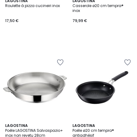
LAGOSTINA
LAGOSTINA
Roulette à pizza cucineiri inox
Casserole ø20 cm tempra®
inox
17,50 €
79,99 €
5
LAGOSTINA
LAGOSTINA
/
Poêle LAGOSTINA Salvaspazio+
Poêle ø20 cm tempra®
5
inox non revetu 28cm
antiadhésif