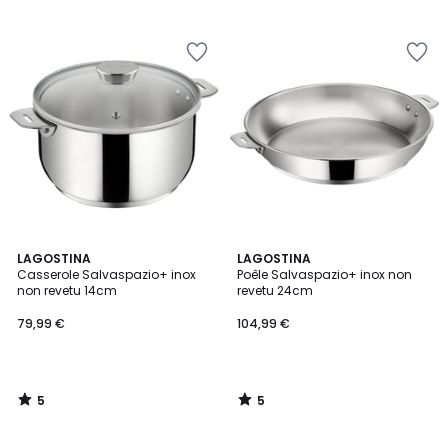
5
5
LAGOSTINA
LAGOSTINA
/
/
Casserole Salvaspazio+ inox
Poêle Salvaspazio+ inox non
5
5
non revetu 14cm
revetu 24cm
79,99 €
104,99 €
5
5
/
/
5
5