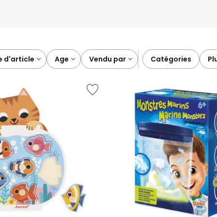
e d'article
age
vendu par
catégories
p