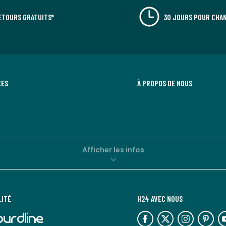
ETOURS GRATUITS*
30 JOURS POUR CHAN
CES
À PROPOS DE NOUS
Afficher les infos
LITÉ
H24 AVEC NOUS
lien
lien
lien
lien
lie
vers
vers
vers
vers
ve