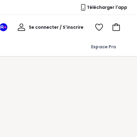
Télécharger l'app
Mon
Se connecter / S'inscrire
Mon
Voir
Voir
compte
espace
mes
mon
La
favoris
panier
Espace Pro
Redoute
+