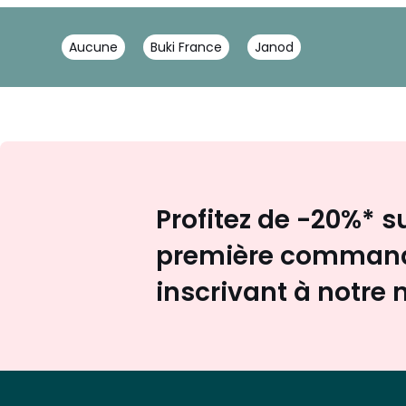
Aucune
Buki France
Janod
Profitez de -20%* s
première command
inscrivant à notre 