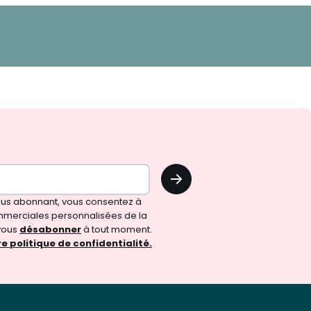
OK
vous abonnant, vous consentez à
merciales personnalisées de la
vous
désabonner
à tout moment.
e politique de confidentialité.