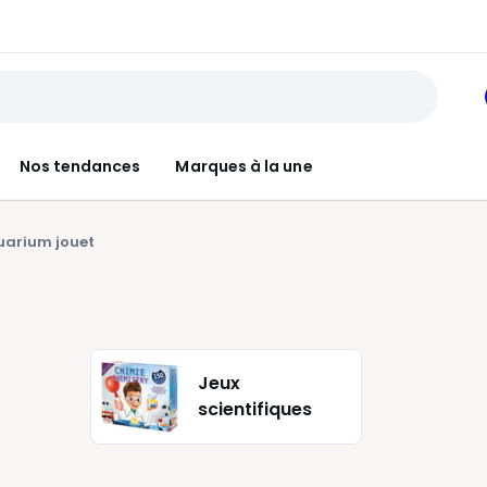
Nos tendances
Marques à la une
uarium jouet
Jeux
scientifiques