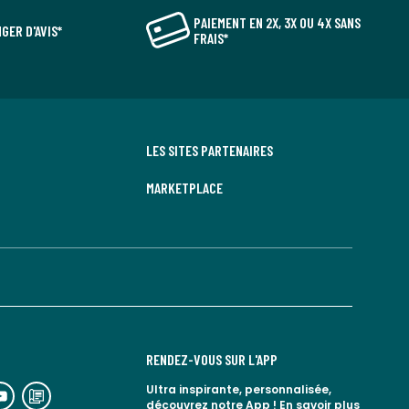
PAIEMENT EN 2X, 3X OU 4X SANS
GER D'AVIS*
FRAIS*
LES SITES PARTENAIRES
MARKETPLACE
RENDEZ-VOUS SUR L'APP
n
lien
Ultra inspirante, personnalisée,
découvrez notre App !
En savoir plus
rs
vers