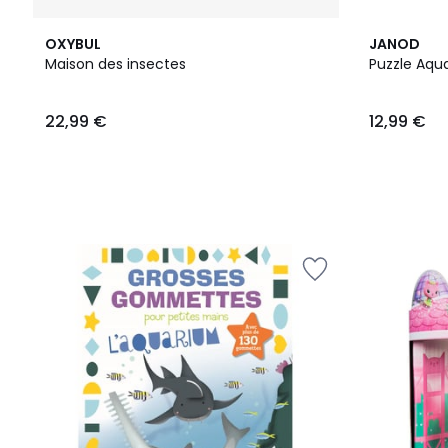
OXYBUL
JANOD
Maison des insectes
Puzzle Aqu
22,99
22,99 €
12,99 €
€.