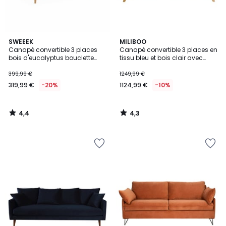
4,4
4,3
SWEEEK
MILIBOO
/ 5
/ 5
Canapé convertible 3 places
Canapé convertible 3 places en
bois d'eucalyptus bouclette
tissu bleu et bois clair avec
OSKAR
matelas L140 cm 12 cm
GRAHAM
399,99 €
1249,99 €
319,99 €
-20%
1124,99 €
-10%
4,4
4,3
/
/
5
5