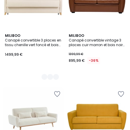
3
MILIBOO
MILIBOO
Canapé convertible 3 places en
Canapé convertible vintage 3
Couleurs
tissu chenille vert foncé et bois
places cuir marron et bois noir
clair avec matelas 18 cm
avec matelas 9 cm CLUB
SKANDY
1499,99 €
1399,99 €
895,99 €
-36%