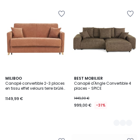
5
MILIBOO
6
BEST MOBILIER
Canapé convertible 2-3 places
Canapé d'Angle Convertible 4
Couleurs
en tissu effet velours terre brûlée
places - SPICE
et bois clair avec matelas 13
cm SKANDY
1149,99 €
1449,00 €
999,00 €
-31%