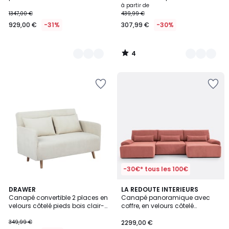
foncé- BELUSHI
à partir de
1347,00 €
439,99 €
929,00 €
-31%
307,99 €
-30%
4
/
5
-30€* tous les 100€
DRAWER
7
LA REDOUTE INTERIEURS
Canapé convertible 2 places en
Canapé panoramique avec
Couleurs
velours côtelé pieds bois clair-
coffre, en velours côtelé
BELUSHI
moyennes côtes, MAONA
349,99 €
2299,00 €