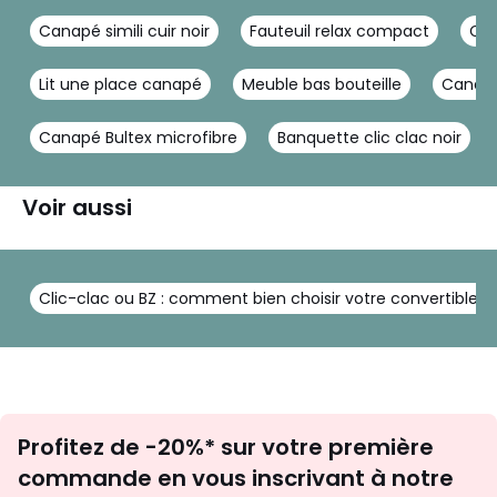
Canapé simili cuir noir
Fauteuil relax compact
Can
Lit une place canapé
Meuble bas bouteille
Canapé
Canapé Bultex microfibre
Banquette clic clac noir
Voir aussi
Clic-clac ou BZ : comment bien choisir votre convertible ?
Inscription
Profitez de -20%* sur votre première
newsletter
commande en vous inscrivant à notre