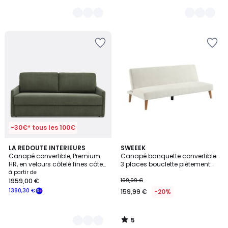
-30€* tous les 100€
5
5
LA REDOUTE INTERIEURS
SWEEEK
/
Canapé convertible, Premium
Canapé banquette convertible
Couleurs
5
HR, en velours côtelé fines côtes,
3 places bouclette piètement
MARTA
bois TOM
à partir de
1959,00 €
199,99 €
1380,30 €
159,99 €
-20%
5
/