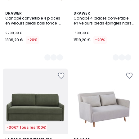
5
DRAWER
2
DRAWER
Canapé convertible 4 places
Canapé 4 places convertible
Couleurs
Couleurs
en velours pieds bois foncé-
en velours pieds épingles noirs-
VILLABON
LUNERY
2299,00 €
1899,00 €
1839,20 €
-20%
1519,20 €
-20%
-30€* tous les 100€