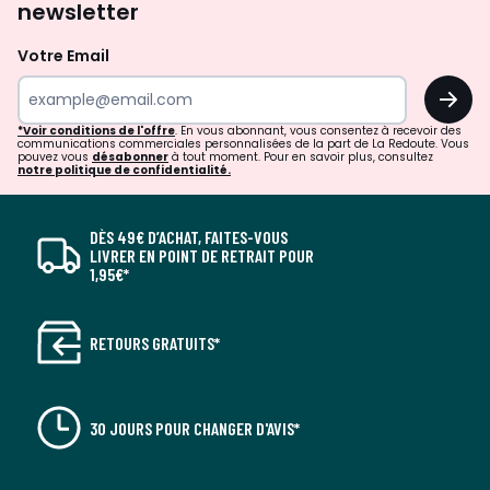
newsletter
Votre Email
OK
*Voir conditions de l'offre
. En vous abonnant, vous consentez à recevoir des
communications commerciales personnalisées de la part de La Redoute. Vous
pouvez vous
désabonner
à tout moment. Pour en savoir plus, consultez
notre politique de confidentialité.
DÈS 49€ D’ACHAT, FAITES-VOUS
LIVRER EN POINT DE RETRAIT POUR
1,95€*
RETOURS GRATUITS*
30 JOURS POUR CHANGER D'AVIS*