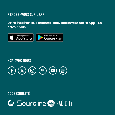
RENDEZ-VOUS SUR L'APP
Ultra inspirante, personnalisée, découvrez notre App !
En
savoir plus
lien vers l'app store
lien vers google play
H24 AVEC NOUS
lien vers l'espace réseaux sociaux
lien vers l'espace réseaux sociaux
lien vers l'espace réseaux sociaux
lien vers l'espace réseaux sociaux
lien vers l'espace réseaux sociaux
lien vers le blog la redoute
ACCESSIBILITÉ
lien vers Sourdline
lien vers Faciliti