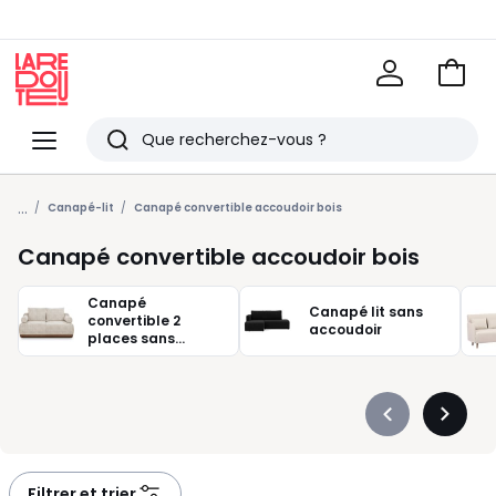
Voir
mon
La
panie
Redoute
Menu
Rechercher
Derniers
...
articles
Canapé-lit
Canapé convertible accoudoir bois
vus
Canapé convertible accoudoir bois
Canapé
Canapé lit sans
convertible 2
accoudoir
places sans
accoudoir
Précédent
Suivan
-
-
défiler
défiler
à
à
Filtrer et trier