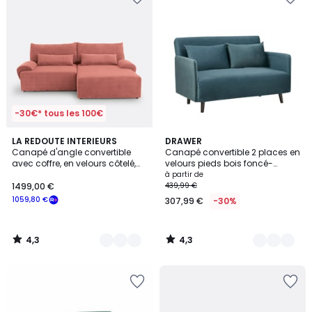
-30€* tous les 100€
4,3
4,3
7
LA REDOUTE INTERIEURS
4
DRAWER
/ 5
/ 5
Canapé d'angle convertible
Canapé convertible 2 places en
Couleurs
Couleurs
avec coffre, en velours côtelé,
velours pieds bois foncé-
MAONA
BELUSHI
à partir de
1499,00 €
439,99 €
1059,80 €
307,99 €
-30%
4,3
4,3
/
/
5
5