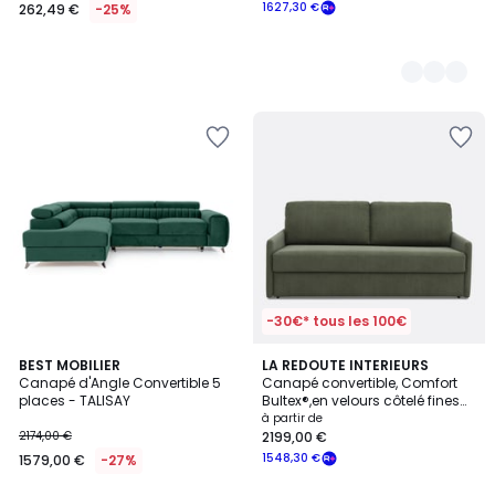
1627,30 €
262,49 €
-25%
-30€* tous les 100€
5
BEST MOBILIER
5
LA REDOUTE INTERIEURS
Canapé d'Angle Convertible 5
Canapé convertible, Comfort
Couleurs
Couleurs
places - TALISAY
Bultex®,en velours côtelé fines
cotes, MARTA
à partir de
2174,00 €
2199,00 €
1548,30 €
1579,00 €
-27%