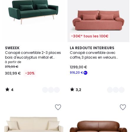
-30€* tous les 100€
4
3,2
2
SWEEEK
7
LA REDOUTE INTERIEURS
/
/ 5
Canapé convertible 2-3 places
Canapé convertible avec
Couleurs
Couleurs
5
bois d'eucalyptus métal et
coffre, 3 places en velours
velours OSKAR
côtelé moyennes côtes, MAONA
à partir de
379,99 €
1299,00 €
916,20 €
303,99 €
-20%
4
3,2
/
/
5
5