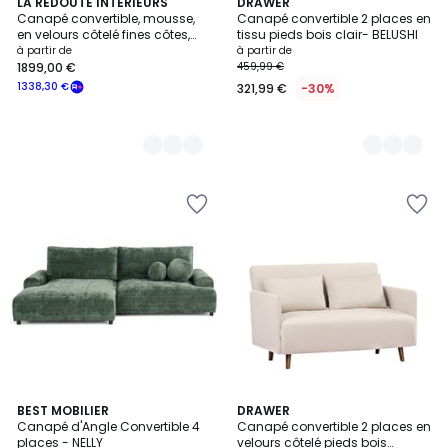
5
LA REDOUTE INTERIEURS
3
DRAWER
Canapé convertible, mousse,
Canapé convertible 2 places en
Couleurs
Couleurs
en velours côtelé fines côtes,
tissu pieds bois clair- BELUSHI
MARTA
à partir de
à partir de
1899,00 €
459,99 €
1338,30 €
321,99 €
-30%
4
9
BEST MOBILIER
3
DRAWER
/
Canapé d'Angle Convertible 4
Canapé convertible 2 places en
Couleurs
Couleurs
5
places - NELLY
velours côtelé pieds bois