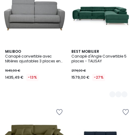
MILIBOO
5
BEST MOBILIER
Canapé convertible avec
Canapé d'Angle Convertible 5
Couleurs
têtières ajustables 3 places en
places - TALISAY
tissu gris et bois clair et
matelas 18 cm GOYA
1649,99 €
2174,00 €
1435,49 €
-13%
1579,00 €
-27%