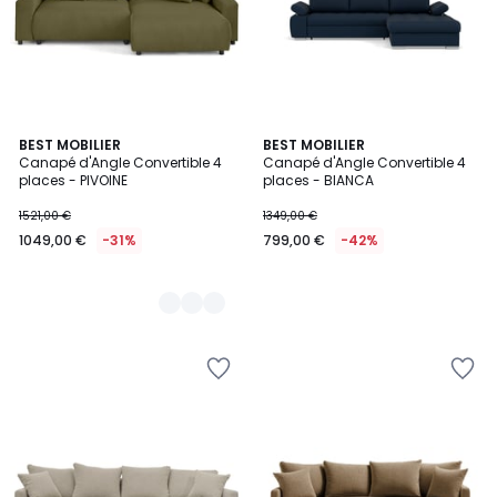
6
BEST MOBILIER
BEST MOBILIER
Canapé d'Angle Convertible 4
Canapé d'Angle Convertible 4
Couleurs
places - PIVOINE
places - BIANCA
1521,00 €
1349,00 €
1049,00 €
-31%
799,00 €
-42%