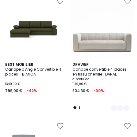
1
BEST MOBILIER
2
DRAWER
/
Canapé d'Angle Convertible 4
Canapé convertible 4 places
Couleurs
5
places - BIANCA
en tissu chenille- DANAE
à partir de
1349,00 €
1149,00 €
799,00 €
-42%
804,30 €
-30%
1
/
5