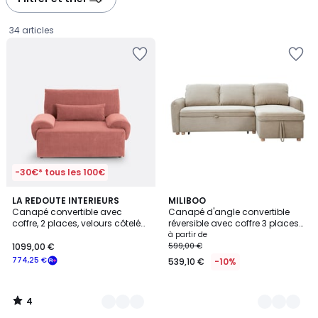
gauche
droite
34 articles
-30€* tous les 100€
4
7
LA REDOUTE INTERIEURS
2
MILIBOO
/
Canapé convertible avec
Canapé d'angle convertible
Couleurs
Couleurs
5
coffre, 2 places, velours côtelé
réversible avec coffre 3 places
1099,00
moyennes côtes,MAONA
en tissu chenille et bois clair
à partir de
ORSO
1099,00 €
599,00 €
€
774,25 €
539,10 €
-10%
souscrivez
à
notre
4
programme
/
5