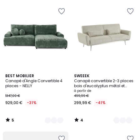
pour
payer
à
la
place
774,25
€.
5
4
9
BEST MOBILIER
2
SWEEEK
/
/
Canapé d'Angle Convertible 4
Canapé convertible 2-3 places
Couleurs
Couleurs
5
5
places - NELLY
bois d'eucalyptus métal et
velours côtelé OSKAR
à partir de
1347,00 €
499,99 €
929,00 €
-31%
299,99 €
-41%
5
4
/
/
5
5