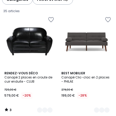
gauche
droite
35 articles
3
2
RENDEZ-VOUS DÉCO
3
BEST MOBILIER
/
Canapé 2 places en croute de
Canapé Clic-clac en 2 places
Couleurs
Couleurs
5
cuir enduite - CLUB
- PHILAE
579,00
729,00 €
274,00 €
€
579,00 €
-20%
199,00 €
-28%
au
lieu
de
3
729,00
/
5