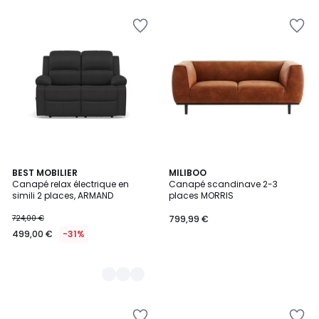
€
20%
de
réduction
appliquée.
2
BEST MOBILIER
MILIBOO
Canapé relax électrique en
Canapé scandinave 2-3
Couleurs
simili 2 places, ARMAND
places MORRIS
724,00 €
799,99 €
499,00 €
-31%