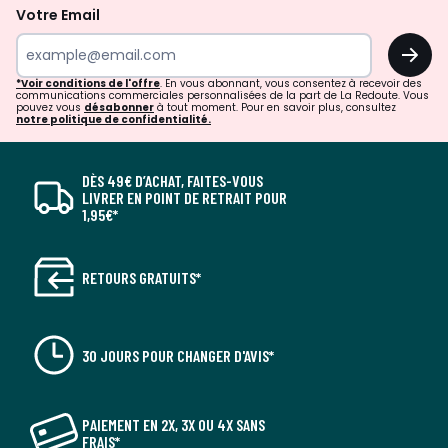
Votre Email
OK
*Voir conditions de l'offre
. En vous abonnant, vous consentez à recevoir des
communications commerciales personnalisées de la part de La Redoute. Vous
pouvez vous
désabonner
à tout moment. Pour en savoir plus, consultez
notre politique de confidentialité.
DÈS 49€ D’ACHAT, FAITES-VOUS
LIVRER EN POINT DE RETRAIT POUR
1,95€*
RETOURS GRATUITS*
30 JOURS POUR CHANGER D'AVIS*
PAIEMENT EN 2X, 3X OU 4X SANS
FRAIS*