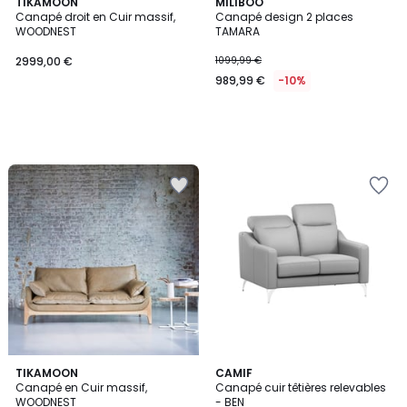
TIKAMOON
MILIBOO
Canapé droit en Cuir massif,
Canapé design 2 places
WOODNEST
TAMARA
2999,00 €
1099,99 €
989,99 €
-10%
TIKAMOON
8
CAMIF
Canapé en Cuir massif,
Canapé cuir têtières relevables
Couleurs
WOODNEST
- BEN