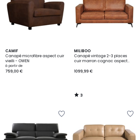
3
CAMIF
MILIBOO
/
Canapé microfibre aspect cuir
Canapé vintage 2-3 places
5
vieilli - OWEN
cuir marron cognac aspect
vieilli et métal noir SONNY
à partir de
759,00 €
1099,99 €
3
/
5