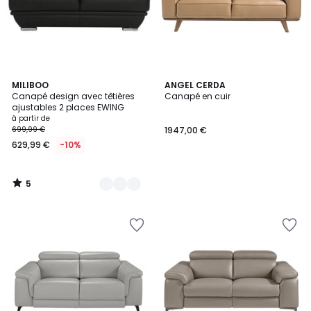
5
2
MILIBOO
ANGEL CERDA
/
Canapé design avec têtières
Canapé en cuir
Couleurs
5
ajustables 2 places EWING
à partir de
699,99 €
1947,00 €
629,99 €
-10%
5
/
5