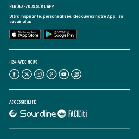
RENDEZ-VOUS SUR L'APP
Ultra inspirante, personnalisée, découvrez notre App !
En
savoir plus
lien vers l'app store
lien vers google play
H24 AVEC NOUS
lien vers l'espace réseaux sociaux
lien vers l'espace réseaux sociaux
lien vers l'espace réseaux sociaux
lien vers l'espace réseaux sociaux
lien vers l'espace réseaux sociaux
lien vers le blog la redoute
ACCESSIBILITÉ
lien vers Sourdline
lien vers Faciliti