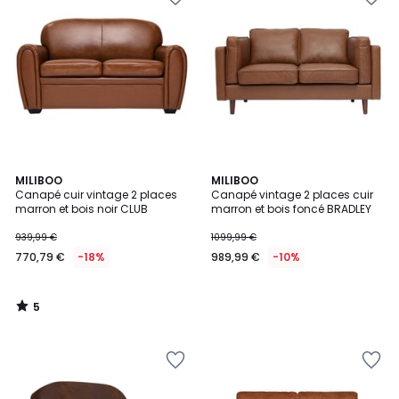
5
MILIBOO
MILIBOO
/
Canapé cuir vintage 2 places
Canapé vintage 2 places cuir
5
marron et bois noir CLUB
marron et bois foncé BRADLEY
939,99 €
1099,99 €
770,79 €
-18%
989,99 €
-10%
5
/
5