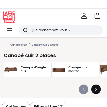
Voir
mon
La
panie
Redoute
Menu
Rechercher
Derniers
...
articles
Canapé droit
Canapé cuir 2 places
vus
Canapé cuir 2 places
Canapé d'angle
Canapé cuir
cuir
marron
Précédent
Suivan
-
-
défiler
défiler
à
à
Catégories
Filtrer et trier