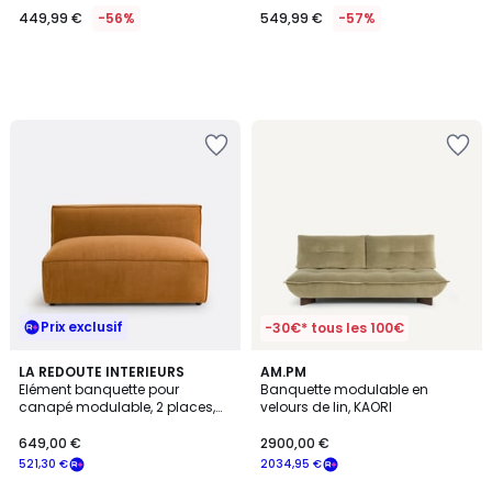
449,99 €
-56%
549,99 €
-57%
Prix exclusif
-30€* tous les 100€
5
3
LA REDOUTE INTERIEURS
5
AM.PM
/
Elément banquette pour
Banquette modulable en
Couleurs
Couleurs
5
canapé modulable, 2 places,
velours de lin, KAORI
en velours texturé, SEVEN
649,00 €
2900,00 €
521,30 €
2034,95 €