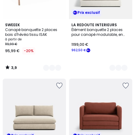
Prix exclusif
3,9
4
SWEEEK
5
LA REDOUTE INTERIEURS
/ 5
Canapé banquette 2 places
Élément banquette 2 places
Couleurs
Couleurs
bois d'hévéa tissu ISAK
pour canapé modulable, en
velours épais, MALO
à partir de
119,99 €
1199,00 €
962,50 €
95,99 €
-20%
3,9
/
5