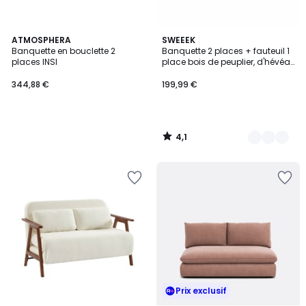
4,1
ATMOSPHERA
4
SWEEEK
/ 5
Banquette en bouclette 2
Banquette 2 places + fauteuil 1
Couleurs
places INSI
place bois de peuplier, d'hévéa
et tissu ISAK
344,88 €
199,99 €
4,1
/
5
Prix exclusif