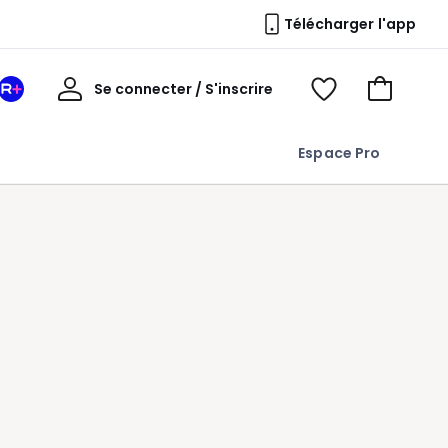
Télécharger l'app
Mon
Se connecter / S'inscrire
Mon
Voir
Voir
compte
espace
mes
mon
La
favoris
panier
Espace Pro
Redoute
+