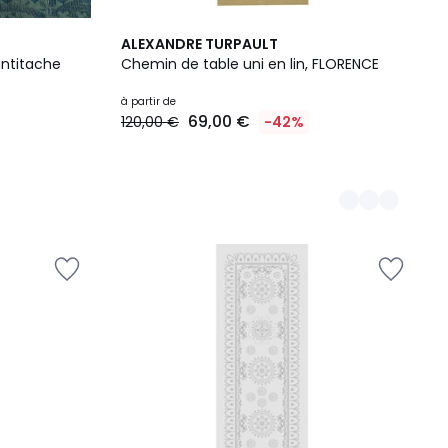
13
ALEXANDRE TURPAULT
Couleurs
antitache
Chemin de table uni en lin, FLORENCE
à partir de
69,00 €
120,00 €
-42%