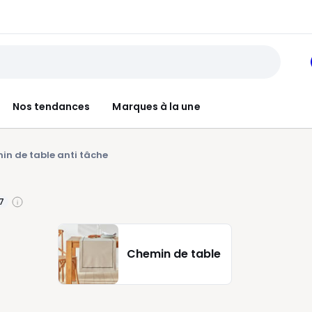
Nos tendances
Marques à la une
n de table anti tâche
7
Chemin de table