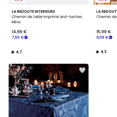
4,7
2
4,3
LA REDOUTE INTERIEURS
LA REDOUT
/ 5
Couleurs
/ 5
Chemin de table imprimé anti-taches
Chemin de 
Mina
14,99
14,99 €
15,99 €
€
souscrivez
7,50 €
9,59 €
à
notre
4,3
4,7
programme
/
/
pour
5
5
payer
à
la
place
7,50
€.