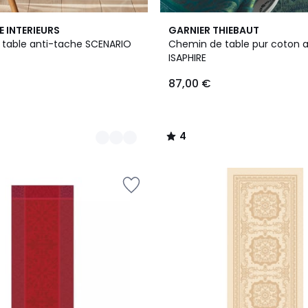
4
E INTERIEURS
GARNIER THIEBAUT
/
table anti-tache SCENARIO
Chemin de table pur coton 
5
ISAPHIRE
87,00 €
4
/
5