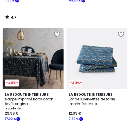
7,50 €
49,50 €
4,7
/
5
-40%*
-40%*
4,4
4,4
LA REDOUTE INTERIEURS
LA REDOUTE INTERIEURS
/ 5
/ 5
Nappe imprimé floral coton
Lot de 3 serviettes de table
lavé Longina
imprimées Mina
à partir de
29,99 €
12,99 €
17,99 €
7,79 €