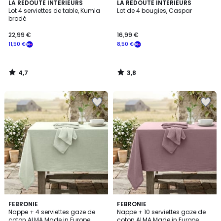
4,7
3,8
LA REDOUTE INTERIEURS
LA REDOUTE INTERIEURS
/ 5
/ 5
Lot 4 serviettes de table, Kumla
Lot de 4 bougies, Caspar
brodé
22,99 €
16,99 €
11,50 €
8,50 €
4,7
3,8
/
/
5
5
7
FEBRONIE
7
FEBRONIE
Nappe + 4 serviettes gaze de
Nappe + 10 serviettes gaze de
Couleurs
Couleurs
coton ALMA Made in Europe
coton ALMA Made in Europe