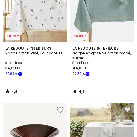
-40%*
-40%*
4,9
4,8
LA REDOUTE INTERIEURS
LA REDOUTE INTERIEURS
/ 5
/ 5
Nappe coton lavé, Tout schuss
Nappe en gaze de coton brodé,
Kumla
à partir de
à partir de
34,99 €
44,99 €
20,99 €
22,50 €
4,9
4,8
/
/
5
5