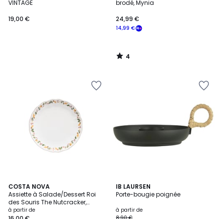
5
VINTAGE
brodé, Mynia
19,00 €
24,99 €
14,99 €
4
/
5
3
COSTA NOVA
2
IB LAURSEN
Assiette à Salade/Dessert Roi
Porte-bougie poignée
Couleurs
Couleurs
des Souris The Nutcracker,
Casafina by COSTA NOVA
à partir de
à partir de
16,00 €
8,90 €