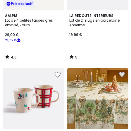
Prix exclusif
4,5
5
AM.PM
LA REDOUTE INTERIEURS
/ 5
/
Lot de 4 petites tasses grès
Lot de 2 mugs en porcelaine,
5
émaillé, Zouro
Anselme
29,00 €
19,99 €
21,75 €
4,5
5
/
/
5
5