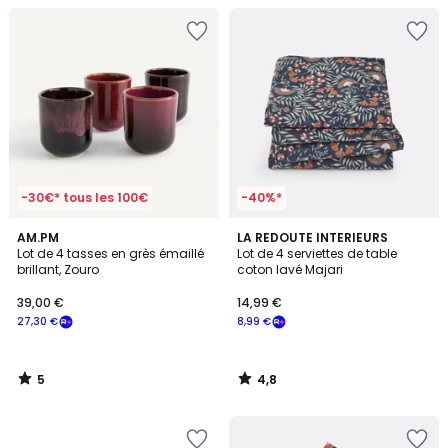
-30€* tous les 100€
-40%*
5
4,8
AM.PM
LA REDOUTE INTERIEURS
/
/ 5
Lot de 4 tasses en grès émaillé
Lot de 4 serviettes de table
5
brillant, Zouro
coton lavé Majari
39,00 €
14,99 €
27,30 €
8,99 €
5
4,8
/
/
5
5