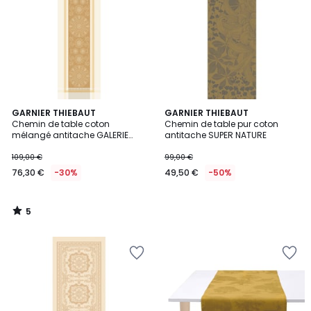
5
GARNIER THIEBAUT
GARNIER THIEBAUT
/
Chemin de table coton
Chemin de table pur coton
5
mélangé antitache GALERIE
antitache SUPER NATURE
ROYALE
109,00 €
99,00 €
76,30 €
-30%
49,50 €
-50%
5
/
5