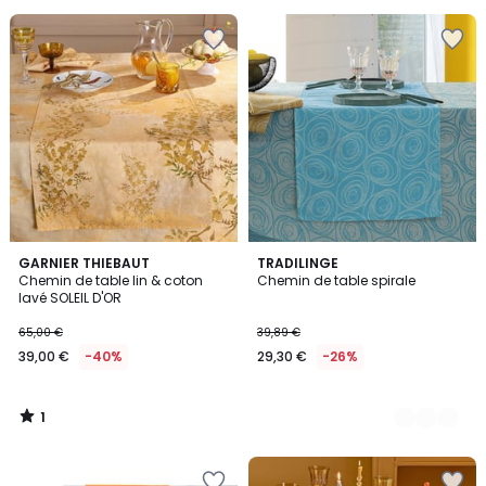
au
lieu
de
120,00
€
42%
de
réduction
appliquée.
1
GARNIER THIEBAUT
3
TRADILINGE
/
Chemin de table lin & coton
Chemin de table spirale
Couleurs
5
lavé SOLEIL D'OR
65,00 €
39,89 €
39,00 €
-40%
29,30 €
-26%
1
/
5