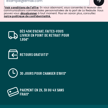
*Voir conditions de l'offre
. En vous abonnant, vous consentez à recevoir des
communications commerciales personnalisées de la part de La Redoute. Vous
pouvez vous
désabonner
à tout moment. Pour en savoir plus, consultez
notre politique de confidentialité.
DÈS 49€ D’ACHAT, FAITES-VOUS
LIVRER EN POINT DE RETRAIT POUR
1,95€*
RETOURS GRATUITS*
30 JOURS POUR CHANGER D'AVIS*
PAIEMENT EN 2X, 3X OU 4X SANS
FRAIS*