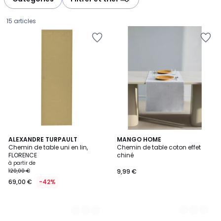
15 articles
13
ALEXANDRE TURPAULT
4
MANGO HOME
Chemin de table uni en lin,
Chemin de table coton effet
Couleurs
Couleurs
FLORENCE
chiné
Prix
à partir de
120,00 €
9,99 €
à
69,00 €
-42%
partir
de
69,00
€