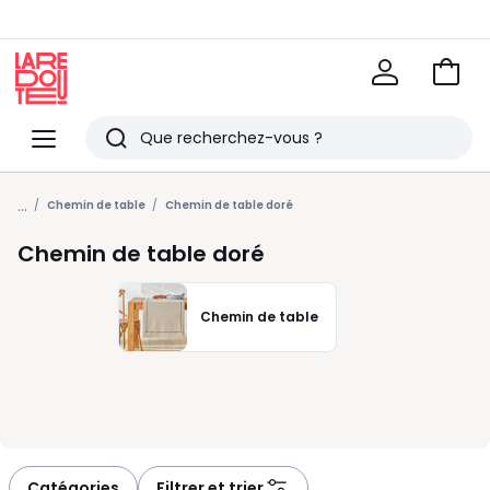
Voir
mon
La
panie
Redoute
Menu
Rechercher
Derniers
...
articles
Chemin de table
Chemin de table doré
vus
Chemin de table doré
Chemin de table
Catégories
Filtrer et trier