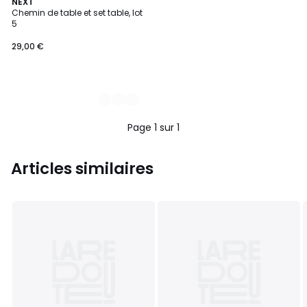
2
NEXT
Chemin de table et set table, lot
Couleurs
5
29,00 €
Page 1 sur 1
Articles similaires