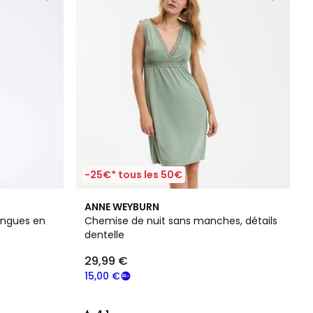
-25€* tous les 50€
4,1
ANNE WEYBURN
/ 5
ongues en
Chemise de nuit sans manches, détails
dentelle
29,99 €
15,00 €