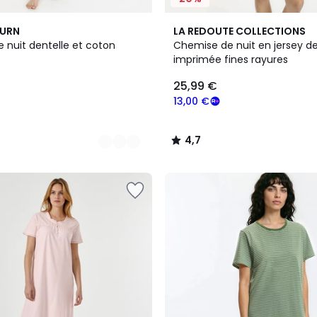
2
4,7
BURN
LA REDOUTE COLLECTIONS
Couleurs
/ 5
 nuit dentelle et coton
Chemise de nuit en jersey d
imprimée fines rayures
25,99 €
13,00 €
4,7
/
5