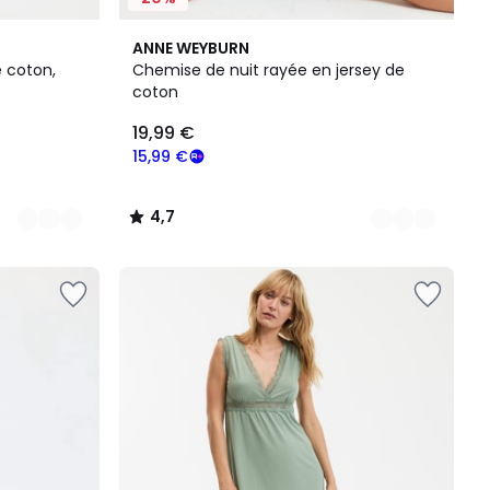
3
4,7
ANNE WEYBURN
Couleurs
/ 5
e coton,
Chemise de nuit rayée en jersey de
coton
19,99 €
15,99 €
4,7
/
5