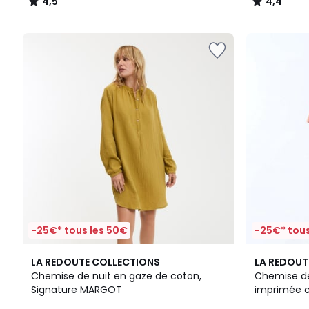
4,5
4,4
/
/
5
5
-25€* tous les 50€
-25€* tous
4,1
3,5
LA REDOUTE COLLECTIONS
LA REDOUT
/ 5
/ 5
Chemise de nuit en gaze de coton,
Chemise de 
Signature MARGOT
imprimée c