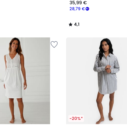
35,99 €
28,79 €
4,1
/
5
-20%*