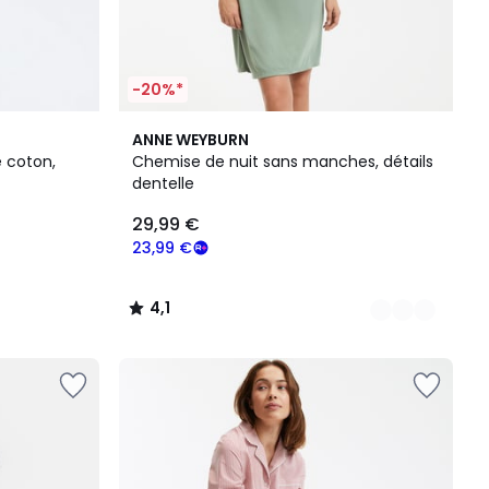
-20%*
2
4,1
ANNE WEYBURN
Couleurs
/ 5
e coton,
Chemise de nuit sans manches, détails
dentelle
29,99 €
23,99 €
4,1
/
5