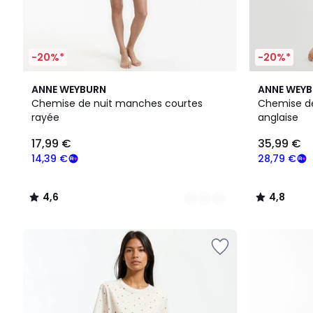
-20%*
-20%*
3
4,6
4,8
ANNE WEYBURN
ANNE WEY
Couleurs
/ 5
/ 5
Chemise de nuit manches courtes
Chemise de 
rayée
anglaise
17,99 €
35,99 €
14,39 €
28,79 €
4,6
4,8
/
/
5
5