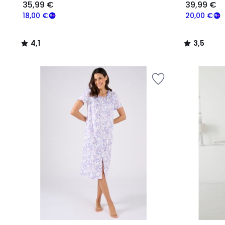
35,99 €
39,99 €
18,00 €
20,00 €
4,1
3,5
/
/
5
5