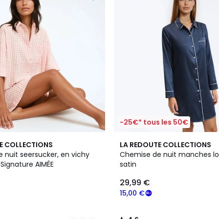
-25€* tous les 50€
4,6
E COLLECTIONS
LA REDOUTE COLLECTIONS
/ 5
 nuit seersucker, en vichy
Chemise de nuit manches l
, Signature AIMÉE
satin
29,99 €
15,00 €