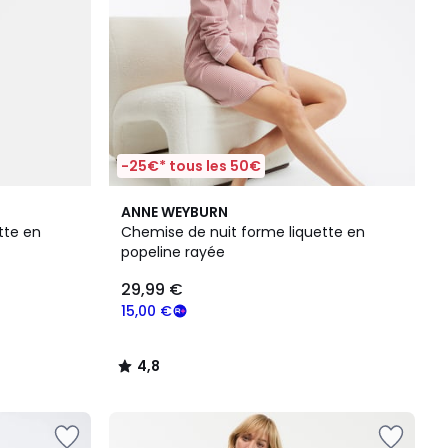
-25€* tous les 50€
4,8
ANNE WEYBURN
/ 5
tte en
Chemise de nuit forme liquette en
popeline rayée
29,99 €
15,00 €
4,8
/
5