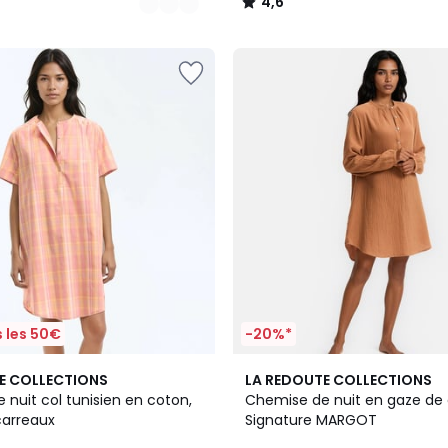
4,6
/
5
 les 50€
-20%*
2
4,1
E COLLECTIONS
LA REDOUTE COLLECTIONS
Couleurs
/ 5
nuit col tunisien en coton,
Chemise de nuit en gaze de 
arreaux
Signature MARGOT