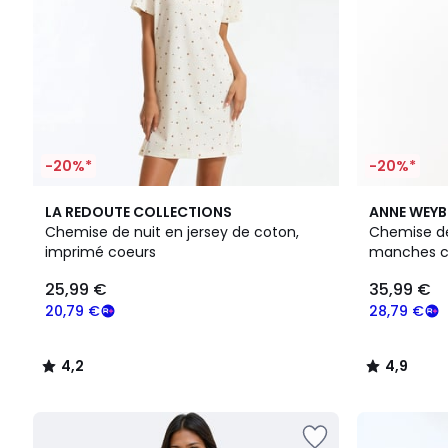
-20%*
-20%*
4,2
4,9
LA REDOUTE COLLECTIONS
ANNE WEY
/ 5
/ 5
Chemise de nuit en jersey de coton,
Chemise de
imprimé coeurs
manches c
25,99 €
35,99 €
20,79 €
28,79 €
4,2
4,9
/
/
5
5