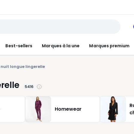
Best-sellers
Marques à la une
Marques premium
nuit longue lingerelle
relle
5416
R
e
Homewear
c