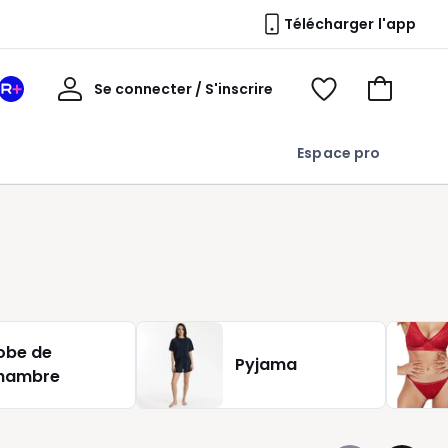
Télécharger l'app
Mon
Se connecter / S'inscrire
Mon
Voir
Voir
compte
espace
mes
mon
La
favoris
panier
Espace pro
Redoute
+
obe de
Pyjama
hambre