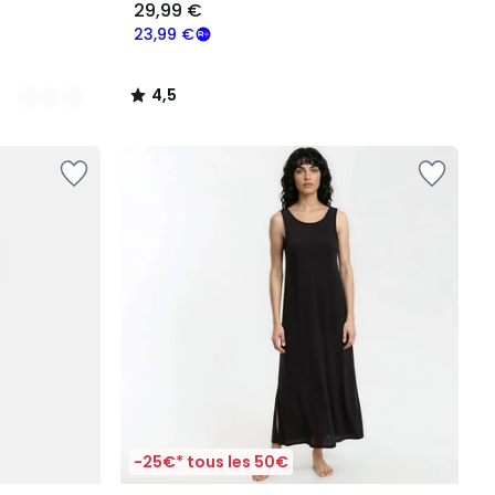
29,99 €
23,99 €
4,5
/
5
-25€* tous les 50€