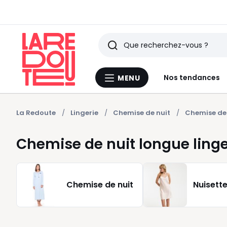
Rechercher
Derniers
Nos tendances
MENU
Menu
articles
La
Redoute
vus
La Redoute
Lingerie
Chemise de nuit
Chemise de 
Chemise de nuit longue linge
Chemise de nuit
Nuisett