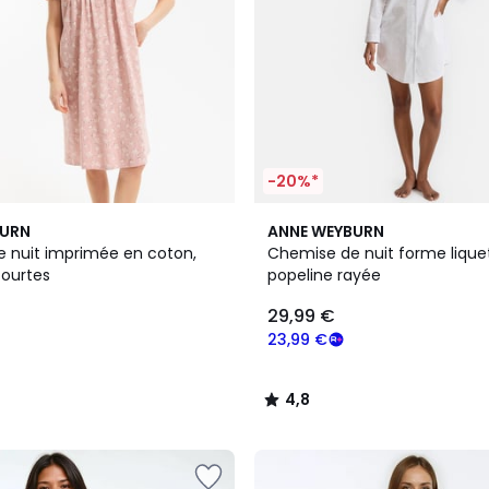
-20%*
4,8
BURN
ANNE WEYBURN
/ 5
 nuit imprimée en coton,
Chemise de nuit forme lique
ourtes
popeline rayée
29,99 €
23,99 €
4,8
/
5