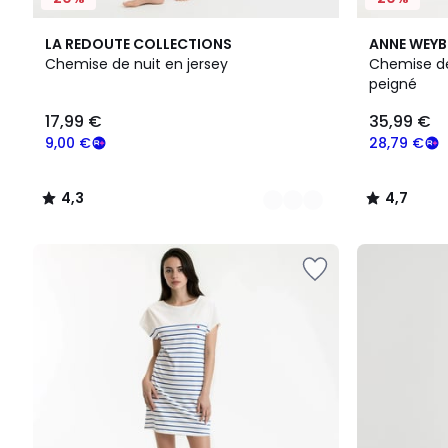
2
4,3
2
4,7
LA REDOUTE COLLECTIONS
ANNE WEY
Couleurs
/ 5
Couleurs
/ 5
Chemise de nuit en jersey
Chemise de
peigné
17,99
17,99 €
35,99 €
€
souscrivez
9,00 €
28,79 €
à
notre
4,3
4,7
programme
/
/
pour
5
5
payer
à
la
place
9,00
€.