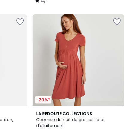
4,1
/
5
-20%*
4,5
LA REDOUTE COLLECTIONS
/ 5
coton,
Chemise de nuit de grossesse et
d'allaitement