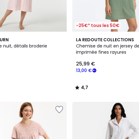
-25€* tous les 50€
4,7
BURN
LA REDOUTE COLLECTIONS
/ 5
nuit, détails broderie
Chemise de nuit en jersey d
imprimée fines rayures
25,99 €
13,00 €
4,7
/
5