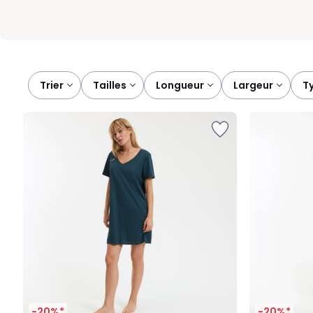
Trier
tailles
longueur
largeur
-20%*
-20%*