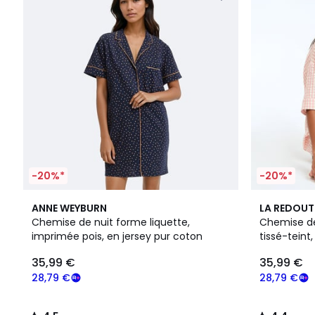
-20%*
-20%*
4,5
2
4,4
ANNE WEYBURN
LA REDOUT
/ 5
Couleurs
/ 5
Chemise de nuit forme liquette,
Chemise de
imprimée pois, en jersey pur coton
tissé-teint
35,99 €
35,99 €
28,79 €
28,79 €