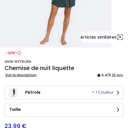
Articles similaires
-20%*
ANNE WEYBURN
Chemise de nuit liquette
Voir la description
4,4
/5
36 avis
Pétrole
+
1
Couleur
Taille
23,99 €
29,99