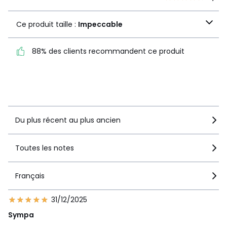
Ce produit taille :
Ce produit taille :
Impeccable
Impeccable
88% des clients recommandent ce produit
88% des clients
recommandent ce produit
Voir le détail de la note
Du plus récent au plus ancien
Toutes les notes
Français
31/12/2025
Sympa