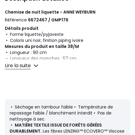
Chemise de nuit liquette - ANNE WEYBURN
Référence
6672467 / GMP176
Détails produit
• Forme liquette/pyjaveste
• Coloris uni noir, finition piping ivoire
Mesures du produit en taille 38/M
• Longueur : 90 cm
• Longueur des manches : 57 cm
Lire la suite
Composition et Entretien
• 65% viscose, 35% polyester
• Température de lavage 40° cycle délicat
Fiche produit relative aux qualités et caractéristiques
environnementales
• Séchage en tambour faible • Température de
• Origine de fabrication (tissage, teinture, confection) :
repassage faible / blanchiment interdit • Pas de
Chine
nettoyage à sec
Dernière mise à jour des informations : 11/03/2026
•
MATIÈRE TEXTILE ISSUE DE FORÊTS GÉRÉES
DURABLEMENT.
Les fibres LENZING™ ECOVERO™ Viscose