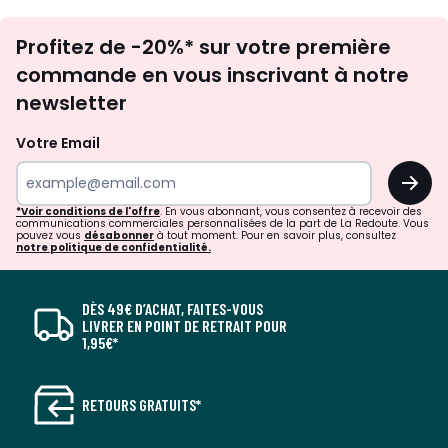
Inscription
Profitez de -20%* sur votre première
newsletter
commande en vous inscrivant à notre
newsletter
Votre Email
OK
*Voir conditions de l'offre
. En vous abonnant, vous consentez à recevoir des
communications commerciales personnalisées de la part de La Redoute. Vous
pouvez vous
désabonner
à tout moment. Pour en savoir plus, consultez
notre politique de confidentialité.
DÈS 49€ D’ACHAT, FAITES-VOUS
LIVRER EN POINT DE RETRAIT POUR
1,95€*
RETOURS GRATUITS*