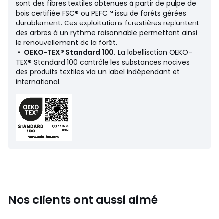
Couleurs
Pétrole, Noir
sont des fibres textiles obtenues à partir de pulpe de
Tailles
34/36, 38/40, 42/44, 46/48, 50/52, 54/56
bois certifiée FSC® ou PEFC™ issu de forêts gérées
durablement. Ces exploitations forestières replantent
Caractéristiques environnementales de l’emballage
des arbres à un rythme raisonnable permettant ainsi
le renouvellement de la forêt.
En savoir plus sur nos emballages
•
OEKO-TEX® Standard 100.
La labellisation OEKO-
TEX® Standard 100 contrôle les substances nocives
des produits textiles via un label indépendant et
international.
Nos clients ont aussi aimé