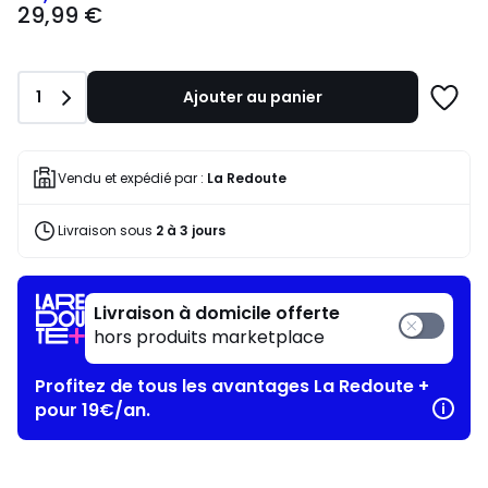
29,99 €
€
souscrivez
à
notre
Quantité
1
Ajouter au panier
programme
Ajoute
pour
à
payer
une
à
liste
Vendu et expédié par :
La Redoute
la
place
Livraison sous
2 à 3 jours
23,99
€.
Livraison à domicile offerte
hors produits marketplace
Profitez de tous les avantages La Redoute +
pour 19€/an.