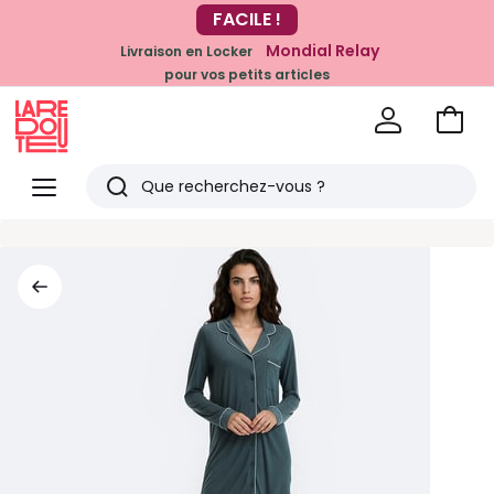
-20% dès 39€*
FACILE !
sur la mode
Mondial Relay
Livraison en Locker
pour vos petits articles
Voir
mon
La
panie
Redoute
Menu
Rechercher
Derniers
articles
vus