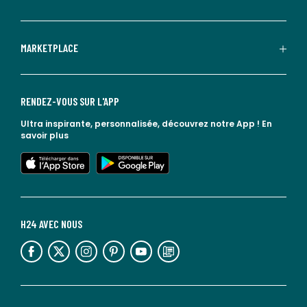
MARKETPLACE
RENDEZ-VOUS SUR L'APP
Ultra inspirante, personnalisée, découvrez notre App !
En
savoir plus
lien vers l'app store
lien vers google play
H24 AVEC NOUS
lien vers l'espace réseaux sociaux
lien vers l'espace réseaux sociaux
lien vers l'espace réseaux sociaux
lien vers l'espace réseaux sociaux
lien vers l'espace réseaux sociaux
lien vers le blog la redoute