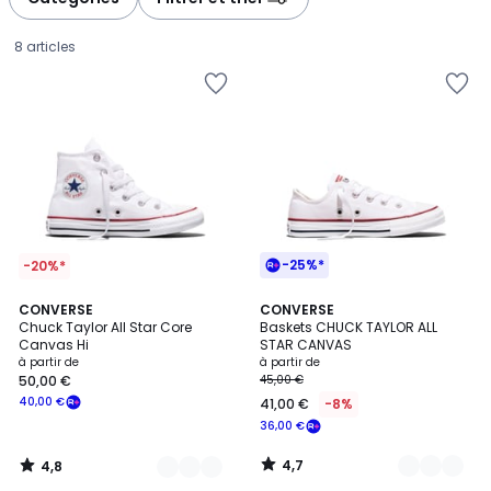
gauche
droite
8 articles
-25%*
-20%*
4,8
4,7
6
CONVERSE
6
CONVERSE
/ 5
/ 5
Chuck Taylor All Star Core
Baskets CHUCK TAYLOR ALL
Couleurs
Couleurs
Canvas Hi
STAR CANVAS
Prix
à partir de
à partir de
50,00 €
45,00 €
à
40,00 €
41,00 €
-8%
partir
36,00 €
de
50,00
4,7
4,8
€
/
/
5