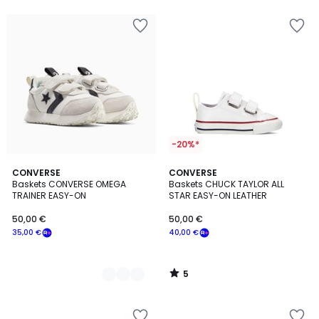
5
souscrivez
à
notre
programme
pour
payer
à
la
place
40,00
€.
-20%*
5
2
CONVERSE
CONVERSE
/
Baskets CONVERSE OMEGA
Baskets CHUCK TAYLOR ALL
Couleurs
5
TRAINER EASY-ON
STAR EASY-ON LEATHER
50,00 €
50,00 €
35,00 €
40,00 €
5
/
5