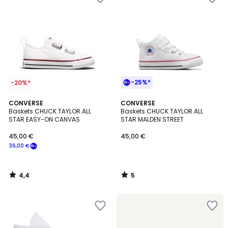
-25%*
-20%*
4,4
5
CONVERSE
CONVERSE
/ 5
/
Baskets CHUCK TAYLOR ALL
Baskets CHUCK TAYLOR ALL
5
STAR EASY-ON CANVAS
STAR MALDEN STREET
45,00 €
45,00 €
36,00 €
4,4
5
/
/
5
5