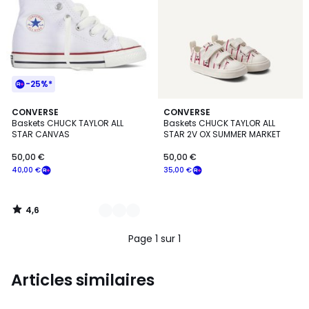
-25%*
4,6
3
CONVERSE
CONVERSE
/ 5
Baskets CHUCK TAYLOR ALL
Baskets CHUCK TAYLOR ALL
Couleurs
STAR CANVAS
STAR 2V OX SUMMER MARKET
50,00 €
50,00 €
40,00 €
35,00 €
4,6
/
5
Page 1 sur 1
Articles similaires