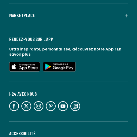
MARKETPLACE
RENDEZ-VOUS SUR L'APP
Ultra inspirante, personnalisée, découvrez notre App !
En
savoir plus
lien vers l'app store
lien vers google play
H24 AVEC NOUS
lien vers l'espace réseaux sociaux
lien vers l'espace réseaux sociaux
lien vers l'espace réseaux sociaux
lien vers l'espace réseaux sociaux
lien vers l'espace réseaux sociaux
lien vers le blog la redoute
ACCESSIBILITÉ