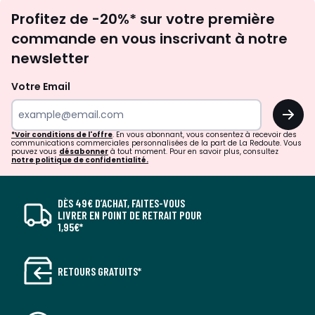
Inscription
Profitez de -20%* sur votre première
newsletter
commande en vous inscrivant à notre
newsletter
Votre Email
OK
*Voir conditions de l'offre
. En vous abonnant, vous consentez à recevoir des
communications commerciales personnalisées de la part de La Redoute. Vous
pouvez vous
désabonner
à tout moment. Pour en savoir plus, consultez
notre politique de confidentialité.
DÈS 49€ D’ACHAT, FAITES-VOUS
LIVRER EN POINT DE RETRAIT POUR
1,95€*
RETOURS GRATUITS*