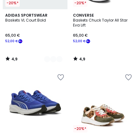
-20%*
-20%*
4,9
4,9
6
ADIDAS SPORTSWEAR
CONVERSE
/ 5
/ 5
Baskets VL Court Bold
Baskets Chuck Taylor All Star
Couleurs
Eva Lift
65,00 €
65,00 €
52,00 €
52,00 €
4,9
4,9
/
/
5
5
-20%*