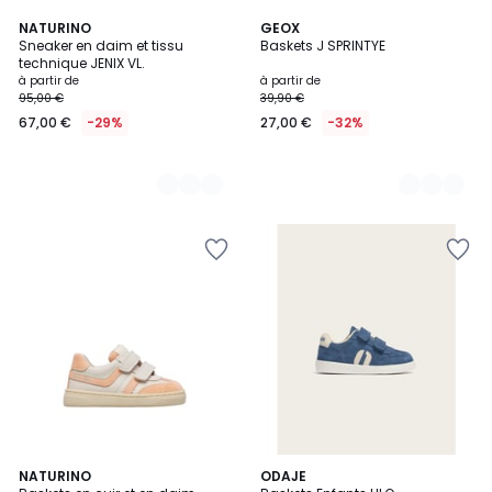
2
NATURINO
2
GEOX
Sneaker en daim et tissu
Baskets J SPRINTYE
Couleurs
Couleurs
technique JENIX VL.
à partir de
à partir de
95,00 €
39,90 €
67,00 €
-29%
27,00 €
-32%
NATURINO
ODAJE