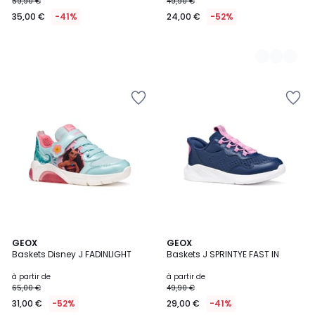
59,90 €
49,90 €
35,00 €
-41%
24,00 €
-52%
GEOX
2
GEOX
Baskets Disney J FADINLIGHT
Baskets J SPRINTYE FAST IN
Couleurs
à partir de
à partir de
65,00 €
49,90 €
31,00 €
-52%
29,00 €
-41%