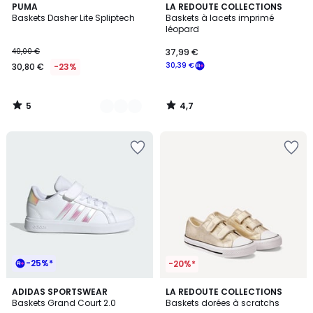
5
4,7
2
PUMA
LA REDOUTE COLLECTIONS
/
/ 5
Baskets Dasher Lite Spliptech
Baskets à lacets imprimé
Couleurs
5
léopard
40,00 €
37,99 €
30,39 €
30,80 €
-23%
5
4,7
/
/
5
5
-25%*
-20%*
4,8
3
ADIDAS SPORTSWEAR
LA REDOUTE COLLECTIONS
/ 5
/
Baskets Grand Court 2.0
Baskets dorées à scratchs