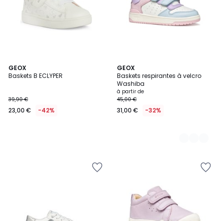
GEOX
2
GEOX
Baskets B ECLYPER
Baskets respirantes à velcro
Couleurs
Washiba
à partir de
39,90 €
45,00 €
23,00 €
-42%
31,00 €
-32%