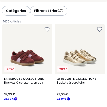
-
-
défiler
défiler
à
à
Catégories
Filtrer et trier
gauche
droite
1475 articles
-20%*
-20%*
LA REDOUTE COLLECTIONS
LA REDOUTE COLLECTIONS
Baskets à scratchs, en cuir
Baskets à scratchs
32,99
32,99 €
27,99 €
€
26,39 €
22,39 €
souscrivez
à