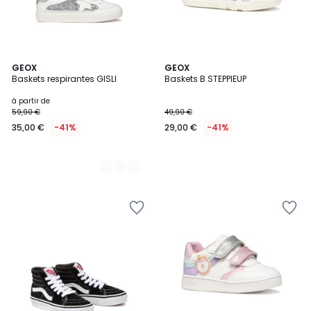
2
GEOX
GEOX
Baskets respirantes GISLI
Baskets B STEPPIEUP
Couleurs
à partir de
59,90 €
49,90 €
35,00 €
-41%
29,00 €
-41%