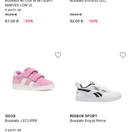
Baskets en cuir et en daim
Baskets Enfants LILO
MARVES LOW VL.
à partir de
95,00 €
90,00 €
67,00 €
-30%
63,00 €
-30%
4
4,7
3
GEOX
REEBOK SPORT
/
/ 5
Baskets J ECLYPER
Baskets Royal Prime
Couleurs
5
à partir de