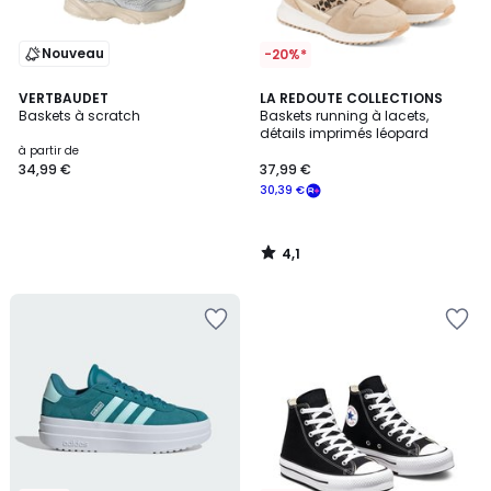
Nouveau
-20%*
4,1
VERTBAUDET
LA REDOUTE COLLECTIONS
/ 5
Baskets à scratch
Baskets running à lacets,
détails imprimés léopard
à partir de
34,99 €
37,99 €
30,39 €
4,1
/
5