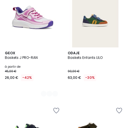
4
GEOX
ODAJE
Baskets J PRO-RAN
Baskets Enfants LILO
Couleurs
à partir de
45,00 €
90,00 €
26,00 €
-42%
63,00 €
-30%