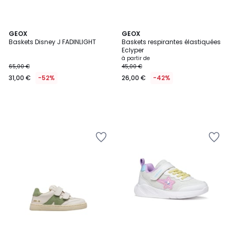
GEOX
GEOX
Baskets Disney J FADINLIGHT
Baskets respirantes élastiquées
Eclyper
à partir de
65,00 €
45,00 €
31,00 €
-52%
26,00 €
-42%