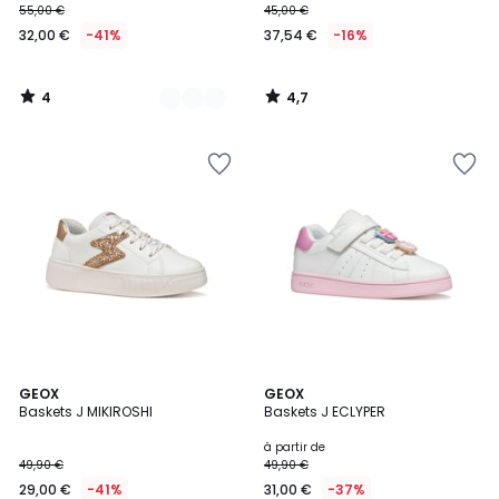
55,00 €
45,00 €
32,00 €
-41%
37,54 €
-16%
4
4,7
/
/
5
5
GEOX
GEOX
Baskets J MIKIROSHI
Baskets J ECLYPER
à partir de
49,90 €
49,90 €
29,00 €
-41%
31,00 €
-37%