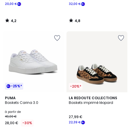
20,00 €
32,00 €
4,2
4,8
/
/
5
5
-25%*
-20%*
3,5
2
PUMA
LA REDOUTE COLLECTIONS
/ 5
Baskets Carina 3.0
Baskets imprimé léopard
Couleurs
à partir de
40,00 €
27,99 €
22,39 €
28,00 €
-30%