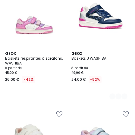
GEOX
2
GEOX
Baskets respirantes à scratchs,
Baskets J WASHIBA
Couleurs
WASHIBA
à partir de
à partir de
45,00 €
49,90 €
26,00 €
-42%
24,00 €
-52%