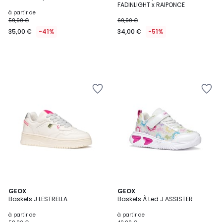
FADINLIGHT x RAIPONCE
à partir de
59,90 €
69,90 €
35,00 €
-41%
34,00 €
-51%
GEOX
2
GEOX
Baskets J LESTRELLA
Baskets À Led J ASSISTER
Couleurs
à partir de
à partir de