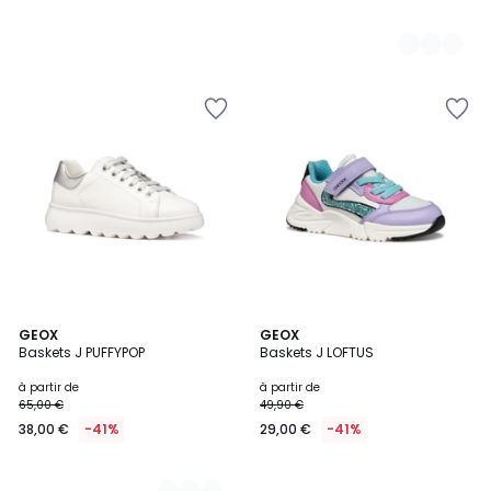
2
GEOX
GEOX
Baskets J PUFFYPOP
Baskets J LOFTUS
Couleurs
à partir de
à partir de
65,00 €
49,90 €
38,00 €
-41%
29,00 €
-41%