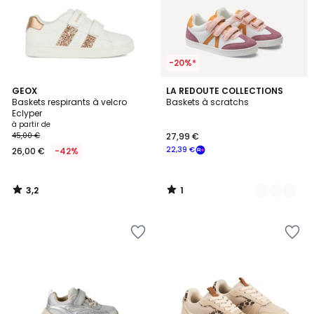
-20%*
3,2
1
GEOX
2
LA REDOUTE COLLECTIONS
/ 5
/
Baskets respirants à velcro
Baskets à scratchs
Couleurs
5
Eclyper
à partir de
45,00 €
27,99 €
22,39 €
26,00 €
-42%
3,2
1
/
/
5
5