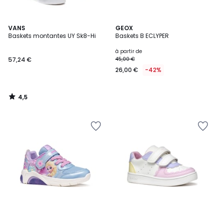
4,5
VANS
GEOX
/ 5
Baskets montantes UY Sk8-Hi
Baskets B ECLYPER
à partir de
57,24 €
45,00 €
26,00 €
-42%
4,5
/
5