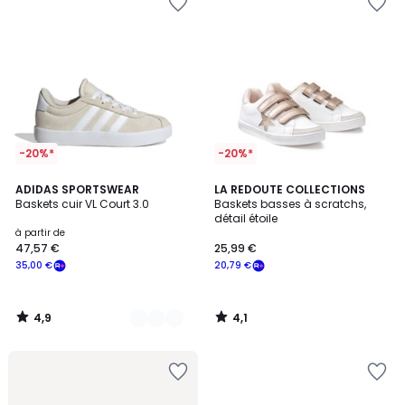
-20%*
-20%*
4,9
4,1
20
ADIDAS SPORTSWEAR
LA REDOUTE COLLECTIONS
/ 5
/ 5
Baskets cuir VL Court 3.0
Baskets basses à scratchs,
Couleurs
détail étoile
à partir de
47,57 €
25,99 €
35,00 €
20,79 €
4,9
4,1
/
/
5
5