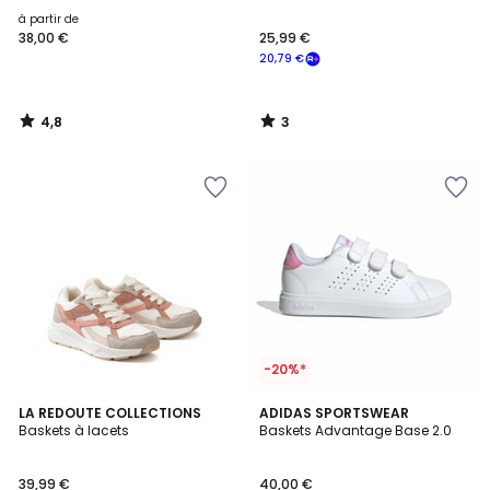
5
à partir de
38,00 €
25,99 €
20,79 €
4,8
3
/
/
5
5
-20%*
4,2
4,8
LA REDOUTE COLLECTIONS
ADIDAS SPORTSWEAR
/ 5
/ 5
Baskets à lacets
Baskets Advantage Base 2.0
39,99 €
40,00 €