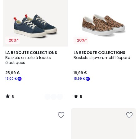
-20%*
-20%*
5
5
2
LA REDOUTE COLLECTIONS
LA REDOUTE COLLECTIONS
/
/
Baskets en toile à lacets
Baskets slip-on, motif léopard
Couleurs
5
5
élastiques
25,99 €
19,99 €
13,00 €
15,99 €
5
5
/
/
5
5