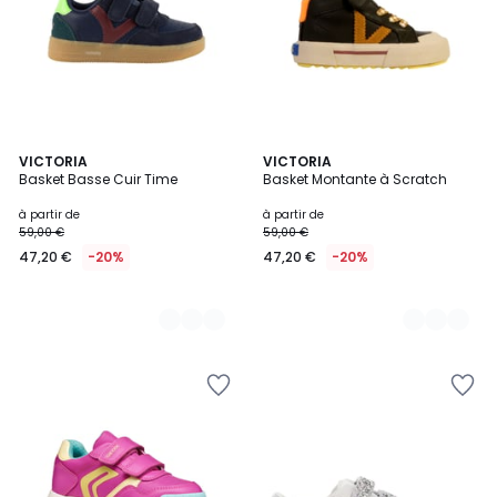
2
VICTORIA
2
VICTORIA
Basket Basse Cuir Time
Basket Montante à Scratch
Couleurs
Couleurs
à partir de
à partir de
59,00 €
59,00 €
47,20 €
-20%
47,20 €
-20%