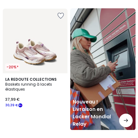
5
Nouveau
!
Livraison
en
Locker
Mondial
Relay
-20%*
LA REDOUTE COLLECTIONS
Baskets running à lacets
élastiques
37,99 €
Nouveau !
30,39 €
Livraison en
Locker Mondial
Relay