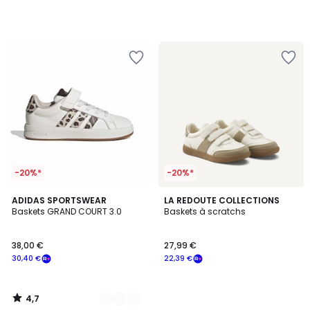
notre
programme
pour
payer
à
la
place
26,39
€.
-20%*
-20%*
4,7
2
ADIDAS SPORTSWEAR
LA REDOUTE COLLECTIONS
/ 5
Baskets GRAND COURT 3.0
Baskets à scratchs
Couleurs
38,00 €
27,99 €
30,40 €
22,39 €
4,7
/