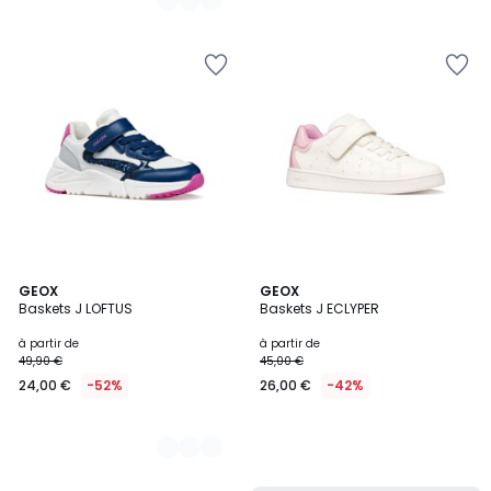
2
GEOX
GEOX
Baskets J LOFTUS
Baskets J ECLYPER
Couleurs
à partir de
à partir de
49,90 €
45,00 €
24,00 €
-52%
26,00 €
-42%