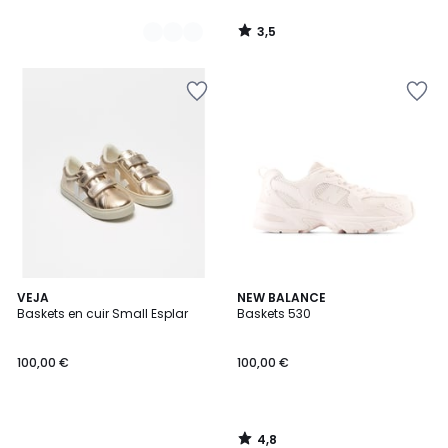
3,5
/
5
4,8
VEJA
NEW BALANCE
/ 5
Baskets en cuir Small Esplar
Baskets 530
100,00 €
100,00 €
4,8
/