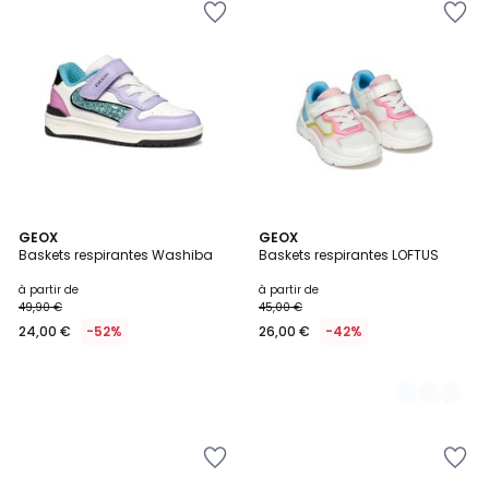
GEOX
2
GEOX
Baskets respirantes Washiba
Baskets respirantes LOFTUS
Couleurs
à partir de
à partir de
49,90 €
45,00 €
24,00 €
-52%
26,00 €
-42%