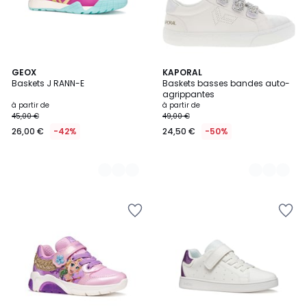
2
GEOX
2
KAPORAL
Baskets J RANN-E
Baskets basses bandes auto-
Couleurs
Couleurs
agrippantes
à partir de
à partir de
45,00 €
49,00 €
26,00 €
-42%
24,50 €
-50%