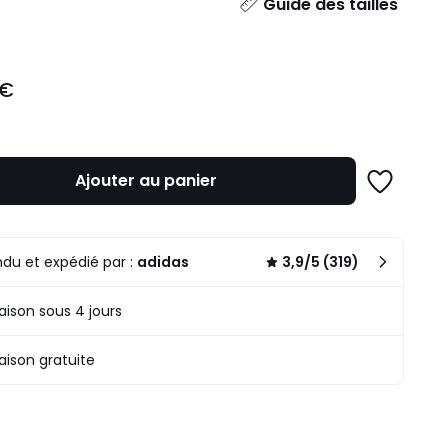
ité
Guide des tailles
 €
Ajouter au panier
Ajouter
à
une
liste
du et expédié par :
adidas
3,9/5 (319)
raison sous 4 jours
raison gratuite