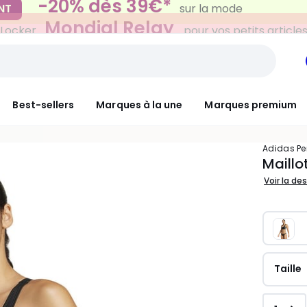
Mondial Relay
 Locker
pour vos petits article
Best-sellers
Marques à la une
Marques premium
adidas P
Maillo
Voir la de
Taille