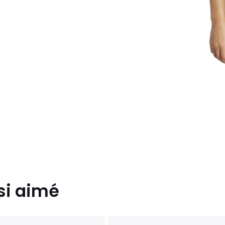
si aimé