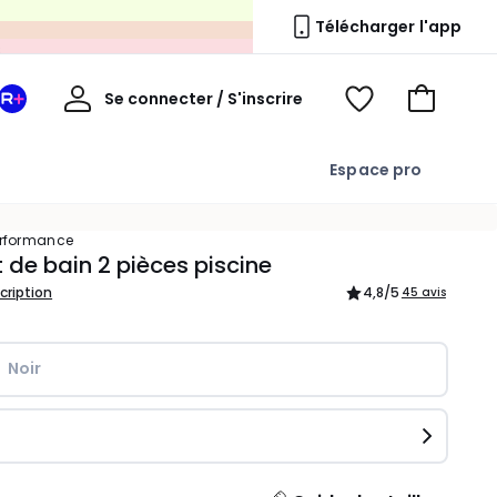
s
Télécharger l'app
Mon
Se connecter / S'inscrire
Mon
Voir
Voir
compte
espace
mes
mon
La
favoris
panier
Espace pro
Redoute
+
erformance
t de bain 2 pièces piscine
scription
4,8
/5
45 avis
Noir