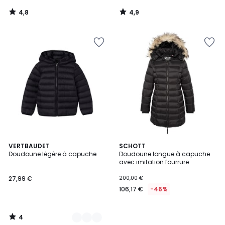
4,8
4,9
/
/
5
5
4
8
VERTBAUDET
SCHOTT
/
Doudoune légère à capuche
Doudoune longue à capuche
Couleurs
5
avec imitation fourrure
27,99 €
200,00 €
106,17 €
-46%
4
/