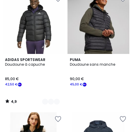
4,9
2
ADIDAS SPORTSWEAR
PUMA
/ 5
Doudoune à capuche
Doudoune sans manche
Couleurs
85,00 €
90,00 €
42,50 €
45,00 €
4,9
/
5