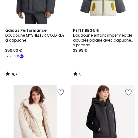
4,7
5
adidas Performance
PETIT BEGUIN
/ 5
/
Doudoune MYSHELTER COLD.RDY
Doudoune enfant imperméable
5
à capuche
doublée polaire avec capuche
Boavista
à partir de
350,00 €
39,99 €
175,00 €
4,7
5
/
/
5
5