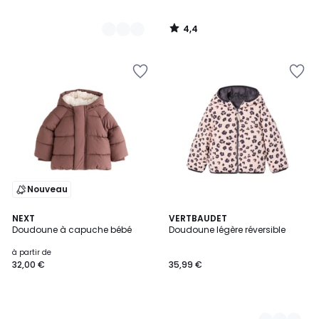
4,4
/
5
Nouveau
NEXT
3
VERTBAUDET
Doudoune à capuche bébé
Doudoune légère réversible
Couleurs
à partir de
32,00 €
35,99 €