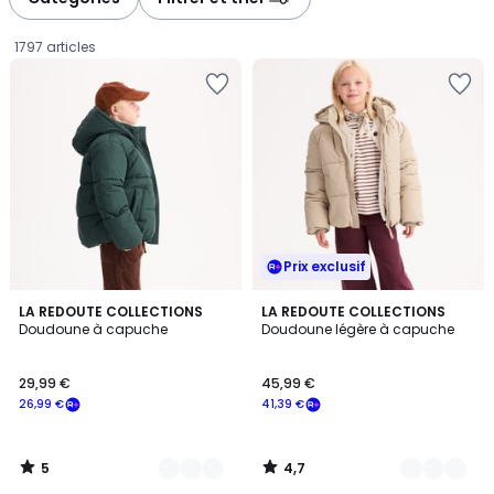
gauche
droite
1797 articles
Prix exclusif
5
4,7
2
LA REDOUTE COLLECTIONS
4
LA REDOUTE COLLECTIONS
/
/ 5
Doudoune à capuche
Doudoune légère à capuche
Couleurs
Couleurs
5
29,99
29,99 €
45,99 €
€
26,99 €
41,39 €
souscrivez
à
notre
5
4,7
programme
/
/
5
5