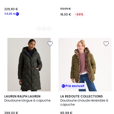
229,90 €
59,99 €
114,95 €
18,00 €
-69%
Prix exclusif
4,8
LAUREN RALPH LAUREN
2
LA REDOUTE COLLECTIONS
/ 5
Doudoune longue à capuche
Doudoune chaude réversible à
Couleurs
capuche
299,00 €
65,99 €