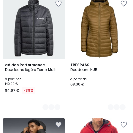
2
adidas Performance
2
TRESPASS
Doudoune légère Terrex Multi
Doudoune HUB
Couleurs
Couleurs
à partir de
à partir de
140,00 €
68,90 €
84,67 €
-39%