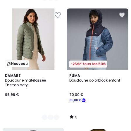
Nouveau
-25€* tous les 50€
5
2
DAMART
PUMA
/
Doudoune matelassée
Doudoune colorblock enfant
Couleurs
5
Thermolactyl
99,99 €
70,00 €
35,00 €
5
/
5