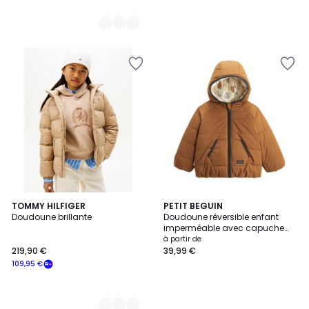
2
TOMMY HILFIGER
PETIT BEGUIN
Doudoune brillante
Doudoune réversible enfant
Couleurs
imperméable avec capuche
Constellation
à partir de
219,90 €
39,99 €
109,95 €