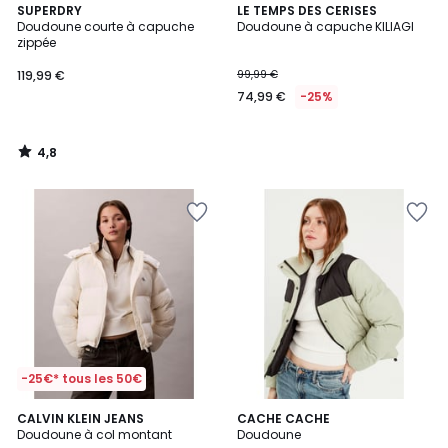
4,8
SUPERDRY
LE TEMPS DES CERISES
/ 5
Doudoune courte à capuche
Doudoune à capuche KILIAGI
zippée
119,99 €
99,99 €
74,99 €
-25%
4,8
/
5
-25€* tous les 50€
2
CALVIN KLEIN JEANS
CACHE CACHE
Doudoune à col montant
Doudoune
Couleurs