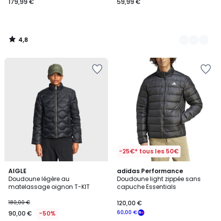
179,99 €
59,99 €
4,8
/
5
-25€* tous les 50€
4,4
2
AIGLE
adidas Performance
/ 5
Doudoune légère au
Doudoune light zippée sans
Couleurs
matelassage oignon T-KIT
capuche Essentials
180,00 €
120,00 €
60,00 €
90,00 €
-50%