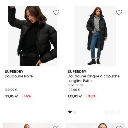
5
5
SUPERDRY
2
SUPERDRY
/
Doudoune Noire
Doudoune longue à capuche
Couleurs
5
Longline Puffer
à partir de
109,99 €
199,99 €
93,85 €
-14%
139,89 €
-30%
5
/
5