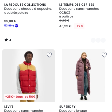
4
LA REDOUTE COLLECTIONS
4
LE TEMPS DES CERISES
/
Doudoune chaude à capuche,
Doudoune sans manches
Couleurs
5
doublée polaire
OCROZ
à partir de
59,99 €
64,99 €
53,99 €
46,99 €
-27%
4
/
5
-25€* tous les 50€
5
4
LEVI'S
2
SUPERDRY
/
/
Doudoune sans manche
Doudoune longue