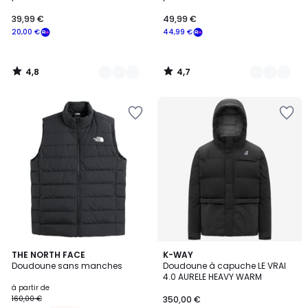
39,99 €
49,99 €
20,00 €
44,99 €
4,8
4,7
/
/
5
5
4,8
2
THE NORTH FACE
K-WAY
/ 5
Doudoune sans manches
Doudoune à capuche LE VRAI
Couleurs
4.0 AURELE HEAVY WARM
à partir de
160,00 €
350,00 €