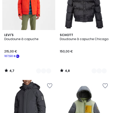
4,7
4,8
2
LEVI'S
2
SCHOTT
/ 5
/ 5
Doudoune à capuche
Doudoune à capuche Chicago
Couleurs
Couleurs
215,00 €
150,00 €
107,50 €
4,7
4,8
/
/
5
5