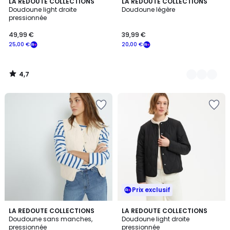
4,7
LA REDOUTE COLLECTIONS
2
LA REDOUTE COLLECTIONS
/ 5
Doudoune light droite
Doudoune légère
Couleurs
pressionnée
49,99 €
39,99 €
25,00 €
20,00 €
4,7
/
5
Prix exclusif
4,8
4,7
3
LA REDOUTE COLLECTIONS
2
LA REDOUTE COLLECTIONS
/ 5
/ 5
Doudoune sans manches,
Doudoune light droite
Couleurs
Couleurs
pressionnée
pressionnée