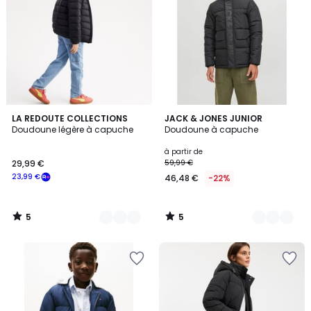
5
5
2
LA REDOUTE COLLECTIONS
3
JACK & JONES JUNIOR
/
/
Doudoune légère à capuche
Doudoune à capuche
Couleurs
Couleurs
5
5
à partir de
29,99 €
59,99 €
23,99 €
46,48 €
-22%
5
5
/
/
5
5