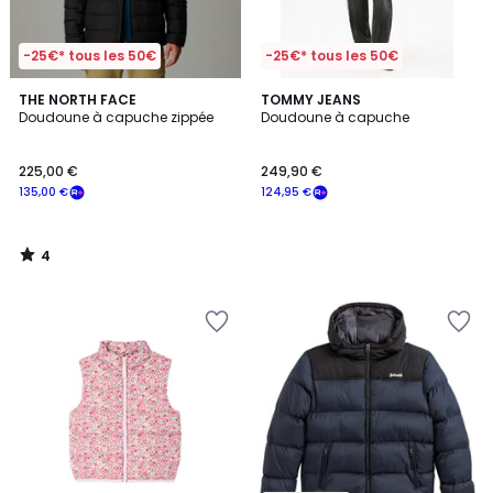
-25€* tous les 50€
-25€* tous les 50€
4
THE NORTH FACE
TOMMY JEANS
/
Doudoune à capuche zippée
Doudoune à capuche
5
225,00 €
249,90 €
135,00 €
124,95 €
4
/
5