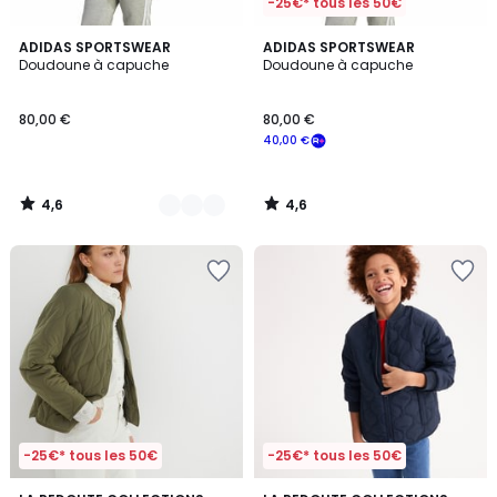
-25€* tous les 50€
4,6
4,6
2
ADIDAS SPORTSWEAR
ADIDAS SPORTSWEAR
/ 5
/ 5
Doudoune à capuche
Doudoune à capuche
Couleurs
80,00 €
80,00 €
40,00 €
4,6
4,6
/
/
5
5
-25€* tous les 50€
-25€* tous les 50€