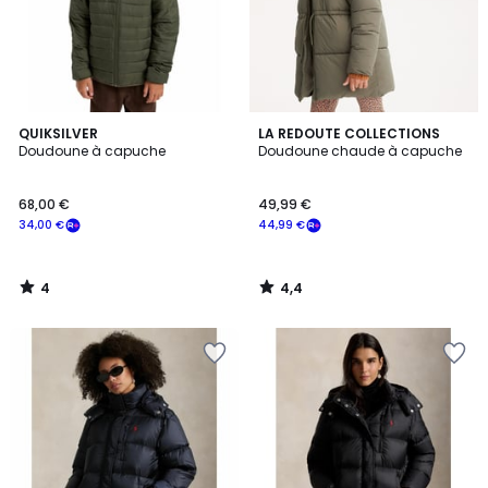
4
4,4
QUIKSILVER
LA REDOUTE COLLECTIONS
/
/ 5
Doudoune à capuche
Doudoune chaude à capuche
5
68,00 €
49,99 €
34,00 €
44,99 €
4
4,4
/
/
5
5