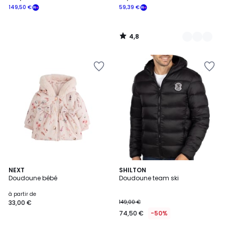
149,50 €
59,39 €
4,8
/
5
2
NEXT
SHILTON
Doudoune bébé
Doudoune team ski
Couleurs
à partir de
33,00 €
149,00 €
74,50 €
-50%