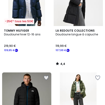
-25€* tous les 50€
4,4
TOMMY HILFIGER
LA REDOUTE COLLECTIONS
/ 5
Doudoune hiver 12-16 ans
Doudoune longue à capuche
219,90 €
119,99 €
109,95 €
107,99 €
4,4
/
5