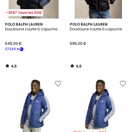
-25€* tous les 50€
4,5
4,5
POLO RALPH LAUREN
POLO RALPH LAUREN
/ 5
/ 5
Doudoune courte à capuche
Doudoune courte à capuche
545,00 €
595,00 €
272,50 €
4,5
4,5
/
/
5
5