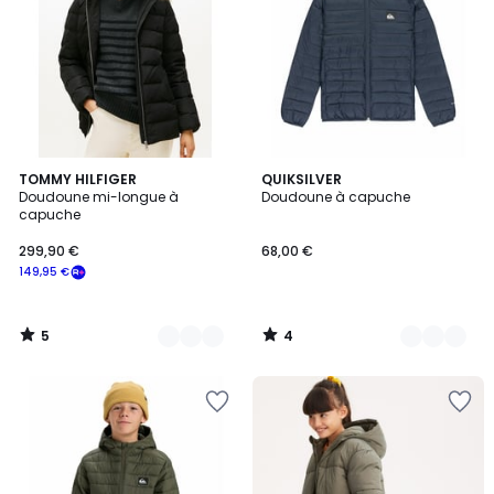
5
4
2
TOMMY HILFIGER
3
QUIKSILVER
/
/
Doudoune mi-longue à
Doudoune à capuche
Couleurs
Couleurs
5
5
capuche
299,90 €
68,00 €
149,95 €
5
4
/
/
5
5