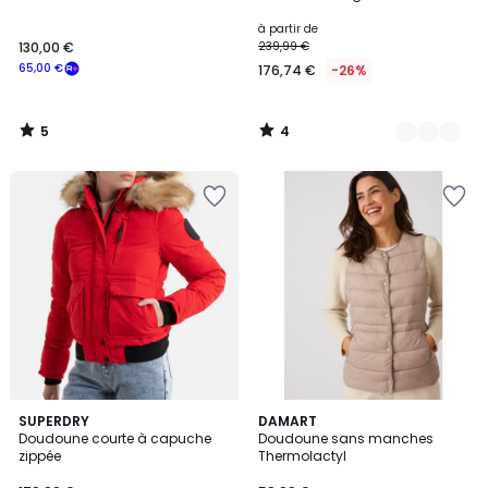
Couleurs
5
5
à partir de
130,00 €
239,99 €
65,00 €
176,74 €
-26%
5
4
/
/
5
5
4,8
SUPERDRY
2
DAMART
/ 5
Doudoune courte à capuche
Doudoune sans manches
Couleurs
zippée
Thermolactyl