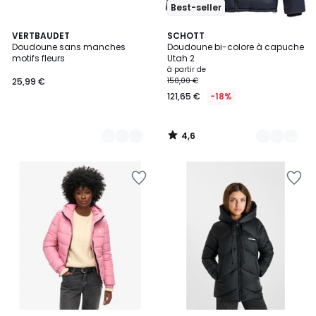
Best-seller
4,6
2
VERTBAUDET
6
SCHOTT
/ 5
Doudoune sans manches
Doudoune bi-colore à capuche
Couleurs
Couleurs
motifs fleurs
Utah 2
à partir de
25,99 €
150,00 €
121,65 €
-18%
4,6
/
5