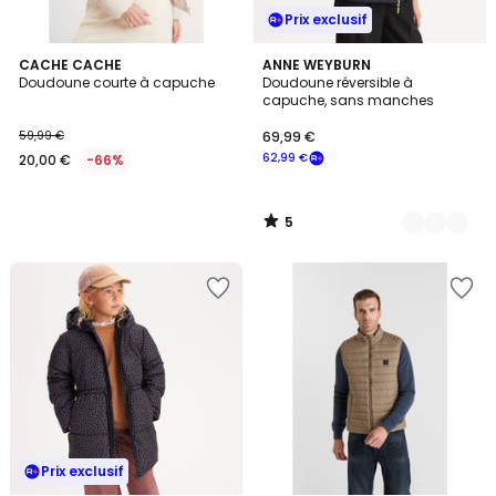
Prix exclusif
5
CACHE CACHE
2
ANNE WEYBURN
/
Doudoune courte à capuche
Doudoune réversible à
Couleurs
5
capuche, sans manches
59,99 €
69,99 €
62,99 €
20,00 €
-66%
5
/
5
Prix exclusif