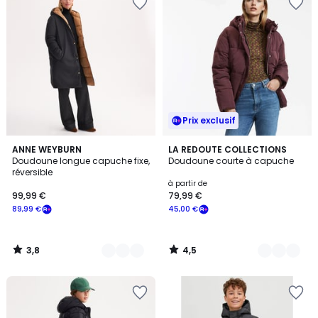
Prix exclusif
3,8
4,5
2
ANNE WEYBURN
2
LA REDOUTE COLLECTIONS
/ 5
/ 5
Doudoune longue capuche fixe,
Doudoune courte à capuche
Couleurs
Couleurs
réversible
à partir de
99,99 €
79,99 €
89,99 €
45,00 €
3,8
4,5
/
/
5
5