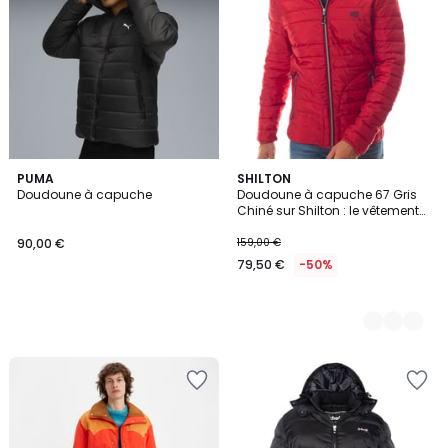
PUMA
2
SHILTON
Doudoune à capuche
Doudoune à capuche 67 Gris
Couleurs
Chiné sur Shilton : le vêtement
Rugby Sportswear !
90,00 €
159,00 €
79,50 €
-50%