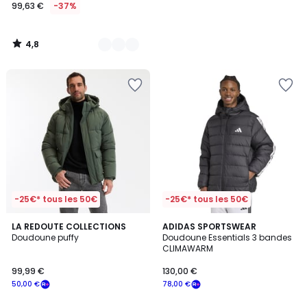
99,63 €
-37%
4,8
/
5
-25€* tous les 50€
-25€* tous les 50€
4,8
4,9
LA REDOUTE COLLECTIONS
ADIDAS SPORTSWEAR
/ 5
/ 5
Doudoune puffy
Doudoune Essentials 3 bandes
CLIMAWARM
99,99 €
130,00 €
50,00 €
78,00 €