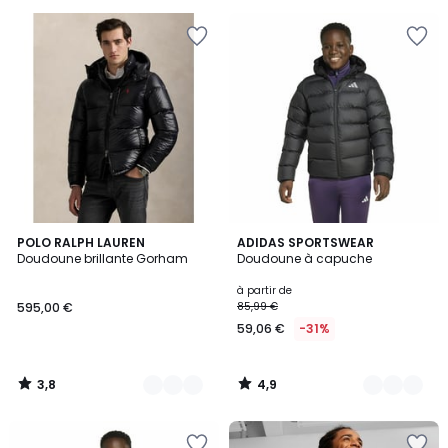
pour
payer
à
la
place
26,99
€.
3,8
4,9
2
POLO RALPH LAUREN
2
ADIDAS SPORTSWEAR
/ 5
/ 5
Doudoune brillante Gorham
Doudoune à capuche
Couleurs
Couleurs
à partir de
595,00 €
85,99 €
59,06 €
-31%
3,8
4,9
/
/
5
5