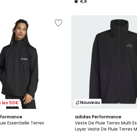
4,8
/
5
Nouveau
 les 50€
2
rformance
adidas Performance
Couleurs
uie Essentielle Terrex
Veste De Pluie Terrex Multi Es
Layer Veste De Pluie Terrex M
Essentials 2 Layer