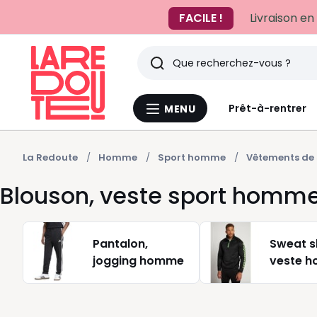
FACILE !
Livraison en
Rechercher
Derniers
Prêt-à-rentrer
MENU
Menu
articles
La
Redoute
vus
La Redoute
Homme
Sport homme
Vêtements de
Blouson, veste sport homm
Pantalon,
Sweat sh
jogging homme
veste 