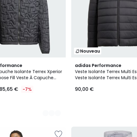
Nouveau
2
rformance
adidas Performance
Couleurs
puche Isolante Terrex Xperior
Veste Isolante Terrex Multi Es
oose Fill Veste À Capuche
Veste Isolante Terrex Multi Es
rrex Xperior Primaloft Loose
185,65 €
90,00 €
-7%