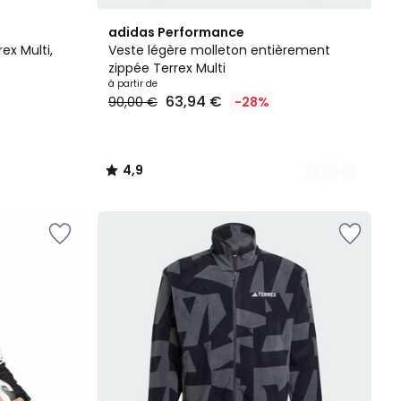
2
4,9
adidas Performance
Couleurs
/ 5
ex Multi,
Veste légère molleton entièrement
zippée Terrex Multi
à partir de
63,94 €
90,00 €
-28%
4,9
/
5