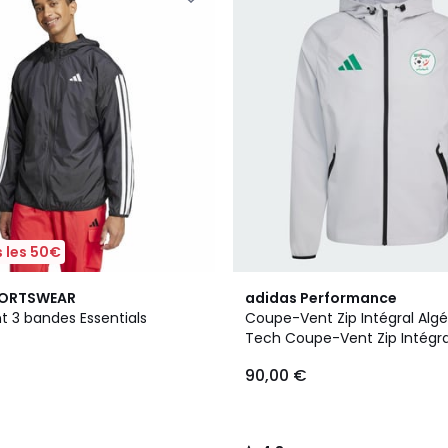
 les 50€
4,8
PORTSWEAR
adidas Performance
/ 5
 3 bandes Essentials
Coupe-Vent Zip Intégral Algér
Tech Coupe-Vent Zip Intégral
Tiro Tech
90,00 €