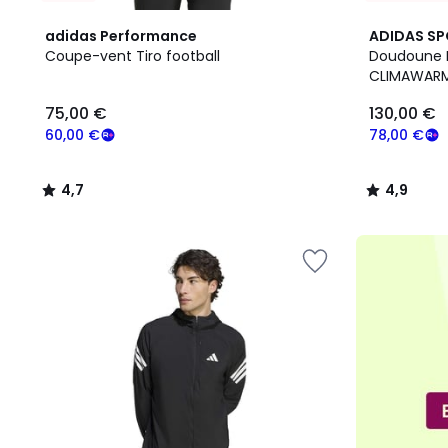
4,7
4,9
adidas Performance
ADIDAS S
/ 5
/ 5
Coupe-vent Tiro football
Doudoune E
CLIMAWAR
75,00
75,00 €
130,00 €
€
souscrivez
60,00 €
78,00 €
à
notre
4,7
4,9
programme
/
/
pour
5
5
payer
à
la
place
60,00
€.