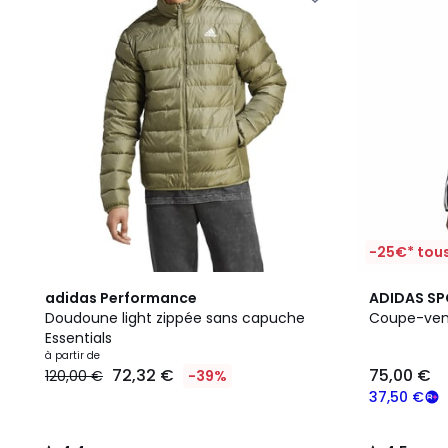
-25€* tous
4,4
4,5
adidas Performance
ADIDAS S
/ 5
/ 5
Doudoune light zippée sans capuche
Coupe-vent
Essentials
à partir de
72,32 €
75,00 €
120,00 €
-39%
37,50 €