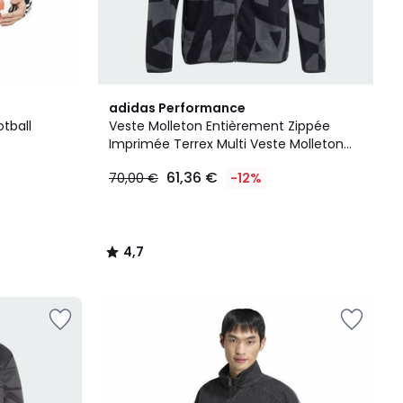
4,7
adidas Performance
/ 5
tball
Veste Molleton Entièrement Zippée
Imprimée Terrex Multi Veste Molleton
Entièrement Zippée Imprimée Terrex
61,36 €
70,00 €
-12%
Multi
4,7
/
5