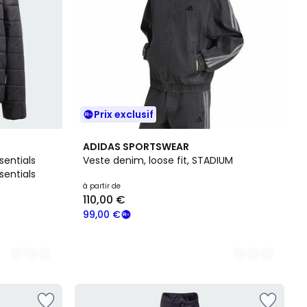
Prix exclusif
2
ADIDAS SPORTSWEAR
Couleurs
sentials
Veste denim, loose fit, STADIUM
sentials
à partir de
110,00 €
99,00 €