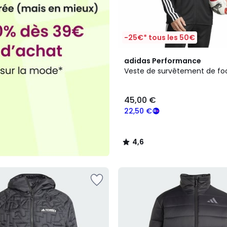
-25€* tous les 50€
4,6
adidas Performance
/ 5
Veste de survêtement de foo
45,00 €
22,50 €
4,6
/
5