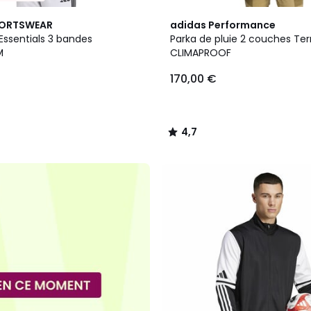
4,7
PORTSWEAR
adidas Performance
/ 5
ssentials 3 bandes
Parka de pluie 2 couches Terr
M
CLIMAPROOF
170,00 €
4,7
/
5