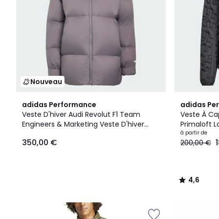
Nouveau
5
4,6
adidas Performance
adidas Pe
Couleurs
/ 5
Veste D'hiver Audi Revolut F1 Team
Veste À Ca
Engineers & Marketing Veste D'hiver
Primaloft L
Audi Revolut F1 Team Engineers &
Isolante Te
à partir de
350,00 €
200,00 €
Marketing
Fill
4,6
/
5