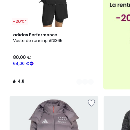
-20%*
2
4,8
adidas Performance
Couleurs
/ 5
Veste de running ADI365
80,00 €
64,00 €
4,8
/
5