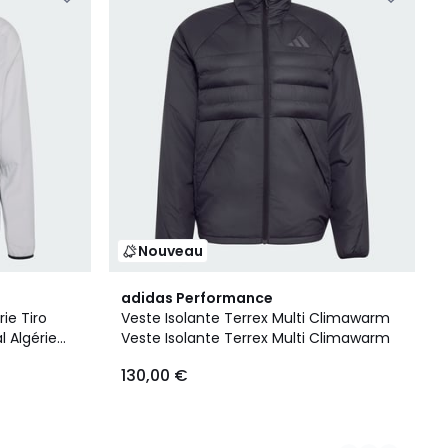
Nouveau
2
adidas Performance
Couleurs
ie Tiro
Veste Isolante Terrex Multi Climawarm
 Algérie
Veste Isolante Terrex Multi Climawarm
130,00 €