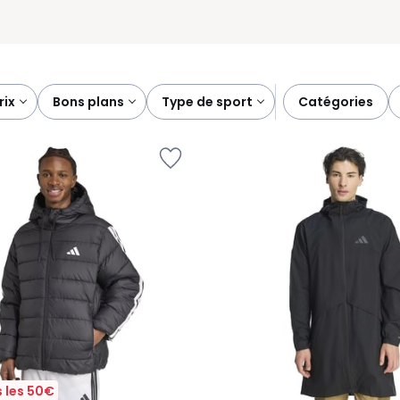
prix
bons plans
type de sport
catégories
 les 50€