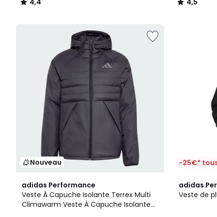
4,4
4,5
/
/
5
5
Nouveau
-25€* tous
2
4,7
adidas Performance
adidas Pe
Couleurs
/ 5
Veste À Capuche Isolante Terrex Multi
Veste de pl
Climawarm Veste À Capuche Isolante
Terrex Multi Climawarm