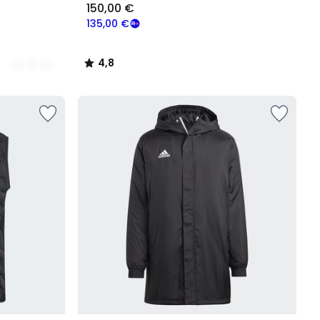
150,00 €
135,00 €
4,8
/
5