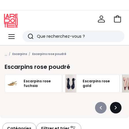
Voir
mon
La
panie
Redoute
Menu
Rechercher
Derniers
...
articles
Escarpins
Escarpins rose poudré
vus
Escarpins rose poudré
Escarpins rose
Escarpins rose
fuchsia
gold
Précédent
Suivan
-
-
défiler
défiler
à
à
Catégories
Filtrer et trier