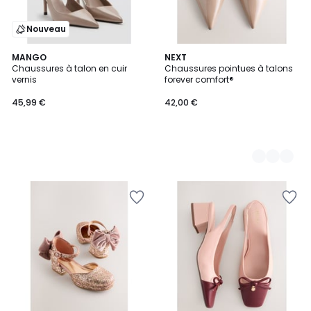
Nouveau
MANGO
2
NEXT
Chaussures à talon en cuir
Chaussures pointues à talons
Couleurs
vernis
forever comfort®
45,99 €
42,00 €