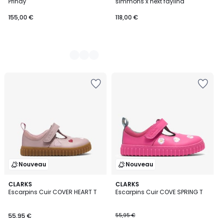
Prindy
simmons x next faylina
155,00 €
118,00 €
Nouveau
Nouveau
2
CLARKS
2
CLARKS
Escarpins Cuir COVER HEART T
Escarpins Cuir COVE SPRING T
Couleurs
Couleurs
55,95 €
55,95 €