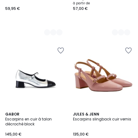
à partir de
59,95 €
57,00 €
2
GABOR
5
JULES & JENN
Escarpins en cuir à talon
Escarpins slingback cuir vernis
Couleurs
Couleurs
décroché block
145,00 €
135,00 €