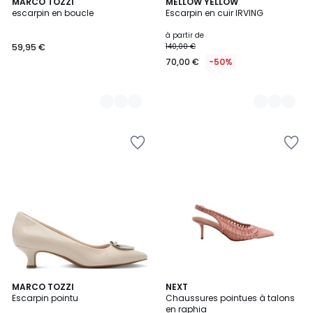
2
MARCO TOZZI
6
MELLOW YELLOW
escarpin en boucle
Escarpin en cuir IRVING
Couleurs
Couleurs
à partir de
59,95 €
140,00 €
70,00 €
-50%
2
MARCO TOZZI
3
NEXT
Escarpin pointu
Chaussures pointues à talons
Couleurs
Couleurs
en raphia