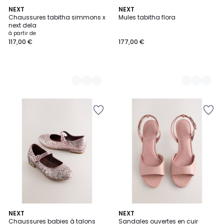
2
NEXT
2
NEXT
Chaussures tabitha simmons x
Mules tabitha flora
Couleurs
Couleurs
next dela
à partir de
117,00 €
177,00 €
NEXT
NEXT
Chaussures babies à talons
Sandales ouvertes en cuir