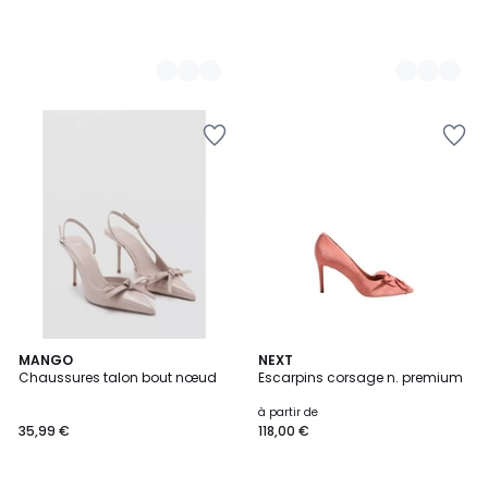
MANGO
2
NEXT
Chaussures talon bout nœud
Escarpins corsage n. premium
Couleurs
à partir de
35,99 €
118,00 €