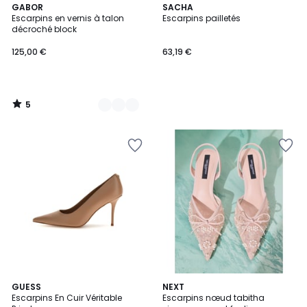
5
2
GABOR
SACHA
/
Escarpins en vernis à talon
Escarpins pailletés
Couleurs
5
décroché block
125,00 €
63,19 €
5
/
5
2
GUESS
NEXT
Escarpins En Cuir Véritable
Escarpins nœud tabitha
Couleurs