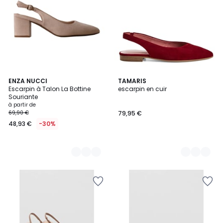
5
ENZA NUCCI
2
TAMARIS
Escarpin à Talon La Bottine
escarpin en cuir
Couleurs
Couleurs
Souriante
à partir de
69,90 €
79,95 €
48,93 €
-30%