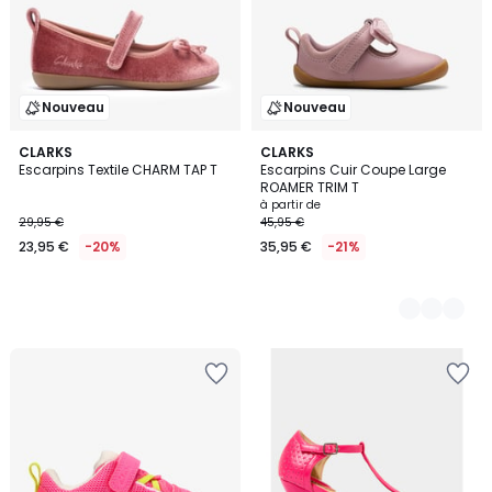
Nouveau
Nouveau
CLARKS
4
CLARKS
Escarpins Textile CHARM TAP T
Escarpins Cuir Coupe Large
Couleurs
ROAMER TRIM T
à partir de
29,95 €
45,95 €
23,95 €
-20%
35,95 €
-21%