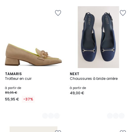
2
TAMARIS
2
NEXT
Trotteur en cuir
Chaussures à bride arrière
Couleurs
Couleurs
à partir de
à partir de
89,95 €
49,00 €
55,95 €
-37%