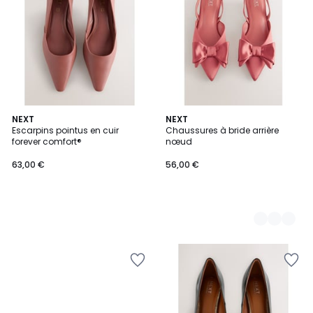
NEXT
2
NEXT
Escarpins pointus en cuir
Chaussures à bride arrière
Couleurs
forever comfort®
nœud
63,00 €
56,00 €