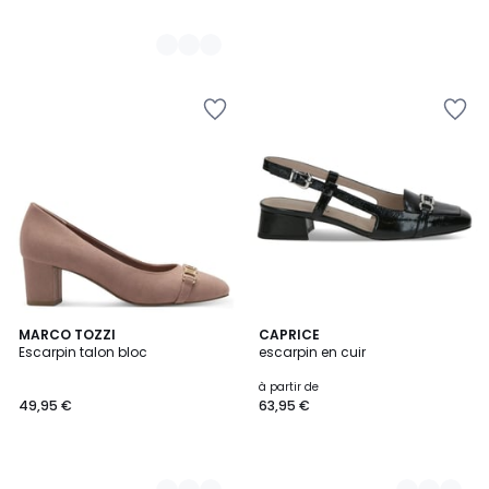
2
MARCO TOZZI
4
CAPRICE
Escarpin talon bloc
escarpin en cuir
Couleurs
Couleurs
à partir de
49,95 €
63,95 €