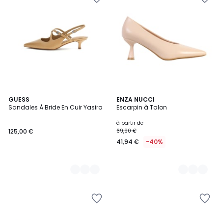
3
GUESS
3
ENZA NUCCI
Sandales À Bride En Cuir Yasira
Escarpin à Talon
Couleurs
Couleurs
à partir de
125,00 €
69,90 €
41,94 €
-40%