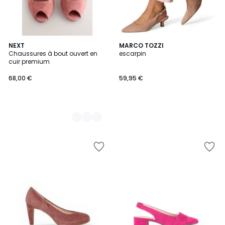
2
NEXT
MARCO TOZZI
Chaussures à bout ouvert en
escarpin
Couleurs
cuir premium
68,00 €
59,95 €