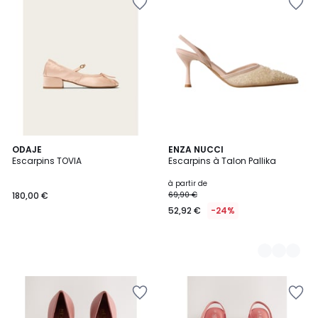
ODAJE
3
ENZA NUCCI
Escarpins TOVIA
Escarpins à Talon Pallika
Couleurs
à partir de
180,00 €
69,90 €
52,92 €
-24%