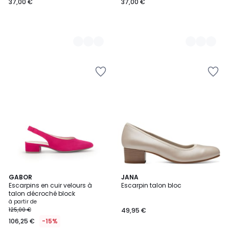
37,00 €
37,00 €
2
GABOR
JANA
Escarpins en cuir velours à
Escarpin talon bloc
Couleurs
talon décroché block
à partir de
125,00 €
49,95 €
106,25 €
-15%