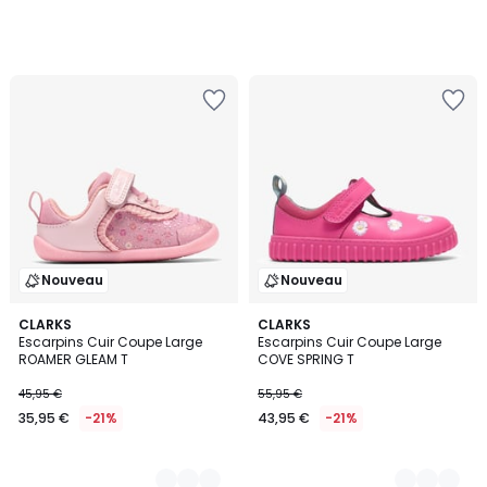
Nouveau
Nouveau
2
CLARKS
2
CLARKS
Escarpins Cuir Coupe Large
Escarpins Cuir Coupe Large
Couleurs
Couleurs
ROAMER GLEAM T
COVE SPRING T
45,95 €
55,95 €
35,95 €
-21%
43,95 €
-21%