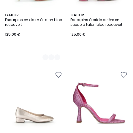
2
GABOR
GABOR
Escarpins en daim à talon bloc
Escarpins à bride arrière en
Couleurs
recouvert
suède à talon bloc recouvert
125,00 €
125,00 €