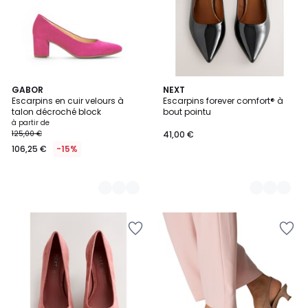
3
GABOR
3
NEXT
Escarpins en cuir velours à
Escarpins forever comfort® à
Couleurs
Couleurs
talon décroché block
bout pointu
à partir de
125,00 €
41,00 €
106,25 €
-15%