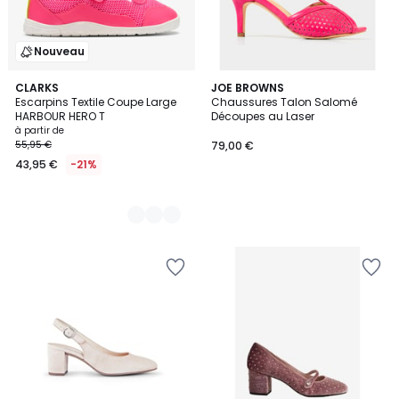
Nouveau
2
CLARKS
JOE BROWNS
Escarpins Textile Coupe Large
Chaussures Talon Salomé
Couleurs
HARBOUR HERO T
Découpes au Laser
à partir de
55,95 €
79,00 €
43,95 €
-21%