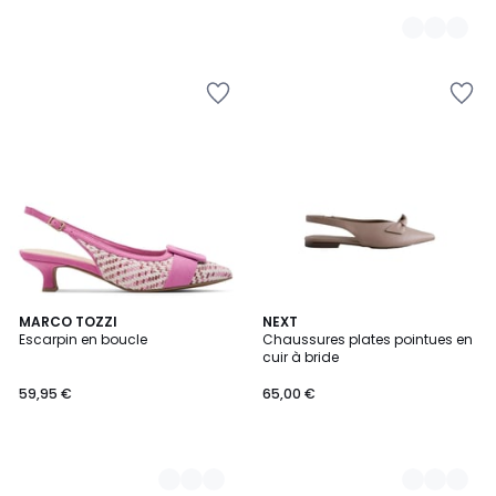
3
MARCO TOZZI
2
NEXT
Escarpin en boucle
Chaussures plates pointues en
Couleurs
Couleurs
cuir à bride
59,95 €
65,00 €