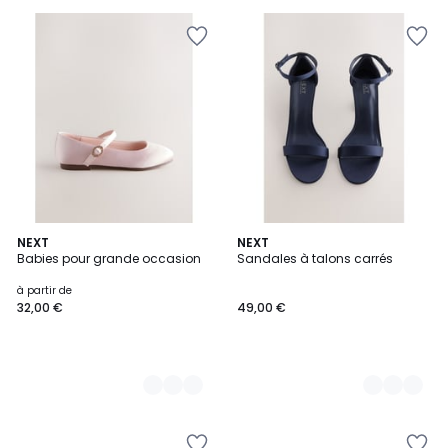
6
NEXT
5
NEXT
Babies pour grande occasion
Sandales à talons carrés
Couleurs
Couleurs
à partir de
32,00 €
49,00 €