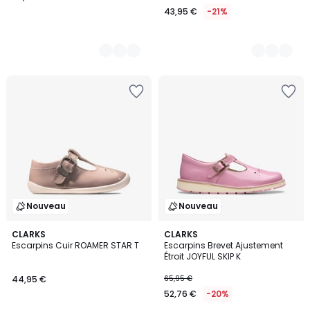
43,95 €
-21%
Nouveau
Nouveau
CLARKS
CLARKS
Escarpins Cuir ROAMER STAR T
Escarpins Brevet Ajustement
Étroit JOYFUL SKIP K
44,95 €
65,95 €
52,76 €
-20%