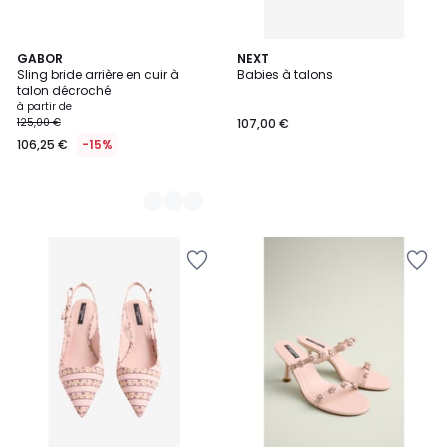
3
GABOR
NEXT
Sling bride arrière en cuir à
Babies à talons
Couleurs
talon décroché
à partir de
125,00 €
107,00 €
106,25 €
-15%