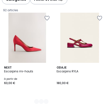
gauche
droite
92 articles
9
NEXT
ODAJE
Escarpins mi-hauts
Escarpins RYLA
Couleurs
Prix
à partir de
63,00 €
180,00 €
à
partir
de
63,00
€.