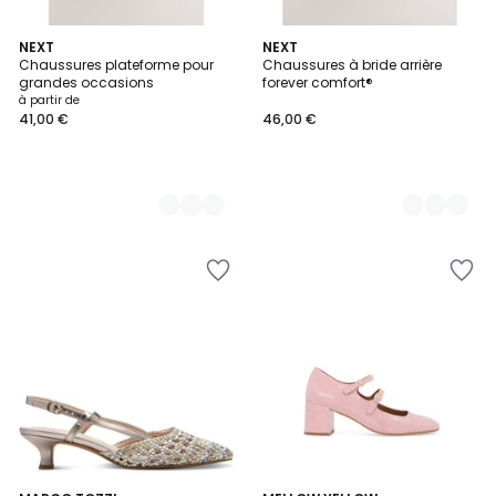
2
NEXT
2
NEXT
Chaussures plateforme pour
Chaussures à bride arrière
Couleurs
Couleurs
grandes occasions
forever comfort®
à partir de
41,00 €
46,00 €