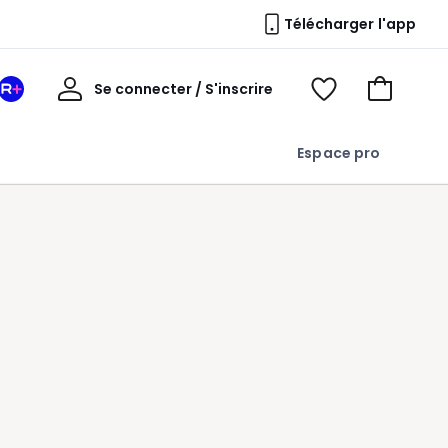
Télécharger l'app
Mon
Se connecter / S'inscrire
Mon
Voir
Voir
compte
espace
mes
mon
La
favoris
panier
Espace pro
Redoute
+