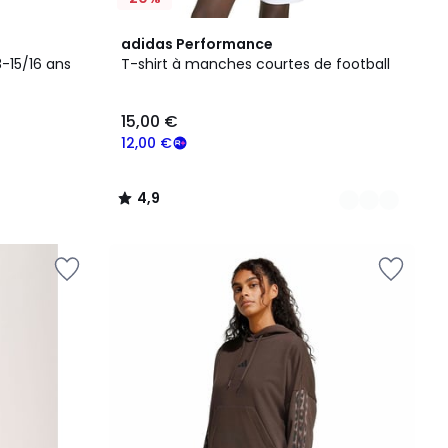
5
4,9
adidas Performance
Couleurs
/ 5
-15/16 ans
T-shirt à manches courtes de football
15,00 €
12,00 €
4,9
/
5