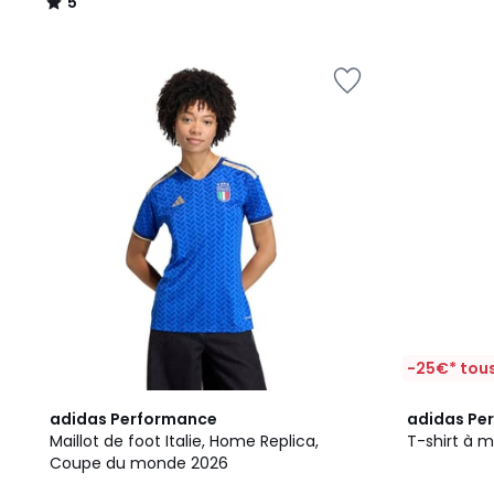
5
/
5
-25€* tous
2
5
2
adidas Performance
adidas Pe
Couleurs
/
Couleurs
Maillot de foot Italie, Home Replica,
T-shirt à 
5
Coupe du monde 2026