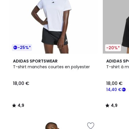
-25%*
-20%*
4,9
2
4,9
ADIDAS SPORTSWEAR
ADIDAS S
/ 5
Couleurs
/ 5
T-shirt manches courtes en polyester
T-shirt à 
18,00 €
18,00 €
14,40 €
4,9
4,9
/
/
5
5