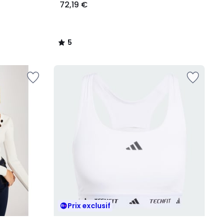
72,19 €
5
/
5
Prix exclusif