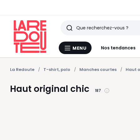
Rechercher
Derniers
Nos tendances
MENU
Menu
articles
La
Redoute
vus
La Redoute
T-shirt, polo
Manches courtes
Haut o
Haut original chic
187