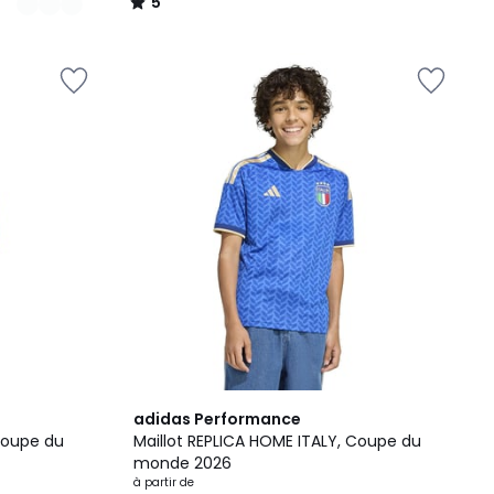
5
/
5
5
adidas Performance
/
Coupe du
Maillot REPLICA HOME ITALY, Coupe du
5
monde 2026
à partir de