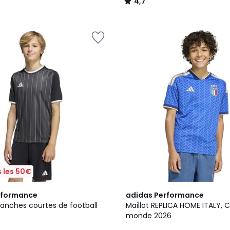
4,7
/
5
 les 50€
5
rformance
adidas Performance
/
manches courtes de football
Maillot REPLICA HOME ITALY, 
5
monde 2026