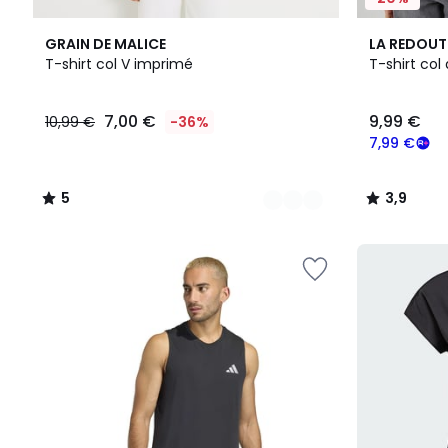
2
5
2
3,9
GRAIN DE MALICE
LA REDOUT
Couleurs
/
Couleurs
/ 5
T-shirt col V imprimé
T-shirt co
5
7,00
7,00 €
9,99 €
10,99 €
-36%
€
au
7,99 €
lieu
de
5
3,9
10,99
/
/
€
5
5
36%
de
réduction
appliquée.