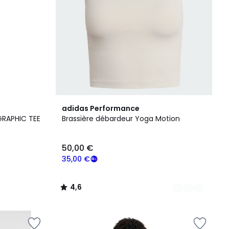
4
4,6
adidas Performance
Couleurs
/ 5
GRAPHIC TEE
Brassière débardeur Yoga Motion
50,00 €
35,00 €
4,6
/
5