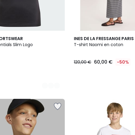
2
PORTSWEAR
INES DE LA FRESSANGE PARIS
Couleurs
entials Slim Logo
T-shirt Naomi en coton
60,00 €
120,00 €
-50%