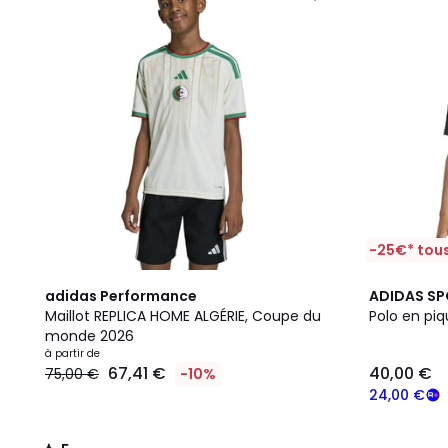
-25€* tous
5
adidas Performance
ADIDAS S
/
Maillot REPLICA HOME ALGÉRIE, Coupe du
Polo en piq
5
monde 2026
à partir de
67,41 €
40,00 €
75,00 €
-10%
24,00 €