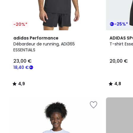
-25%*
-20%*
4,9
6
4,8
adidas Performance
ADIDAS S
/ 5
Couleurs
/ 5
Débardeur de running, ADI365
T-shirt Ess
ESSENTIALS
23,00 €
20,00 €
18,40 €
4,9
4,8
/
/
5
5