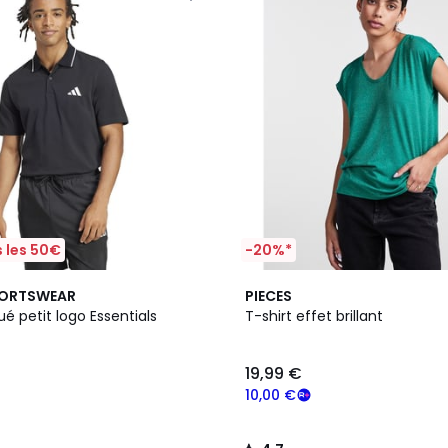
 les 50€
-20%*
5
4,7
PORTSWEAR
PIECES
Couleurs
/ 5
ué petit logo Essentials
T-shirt effet brillant
19,99 €
10,00 €