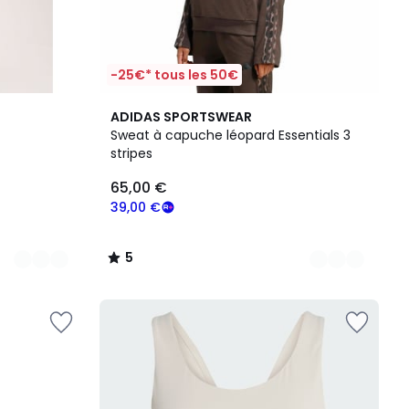
-25€* tous les 50€
2
5
ADIDAS SPORTSWEAR
Couleurs
/
Sweat à capuche léopard Essentials 3
5
stripes
65,00 €
39,00 €
5
/
5