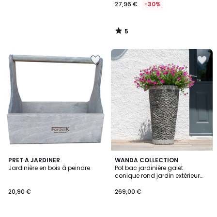
27,96 €
-30%
5
/
5
PRET A JARDINER
WANDA COLLECTION
Jardinière en bois à peindre
Pot bac jardinière galet
conique rond jardin extérieur
80cm ZEN
20,90 €
269,00 €