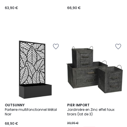
63,90 €
66,90 €
5
OUTSUNNY
PIER IMPORT
/
Parterre multifonctionnel Métal
Jardinière en Zinc effet faux
5
Noir
tiroirs (lot de 3)
68,90 €
39,95 €