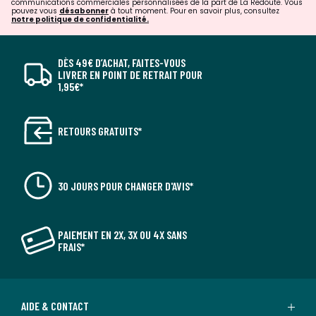
communications commerciales personnalisées de la part de La Redoute. Vous
pouvez vous
désabonner
à tout moment. Pour en savoir plus, consultez
notre politique de confidentialité.
DÈS 49€ D’ACHAT, FAITES-VOUS
LIVRER EN POINT DE RETRAIT POUR
1,95€*
RETOURS GRATUITS*
30 JOURS POUR CHANGER D'AVIS*
PAIEMENT EN 2X, 3X OU 4X SANS
FRAIS*
AIDE & CONTACT