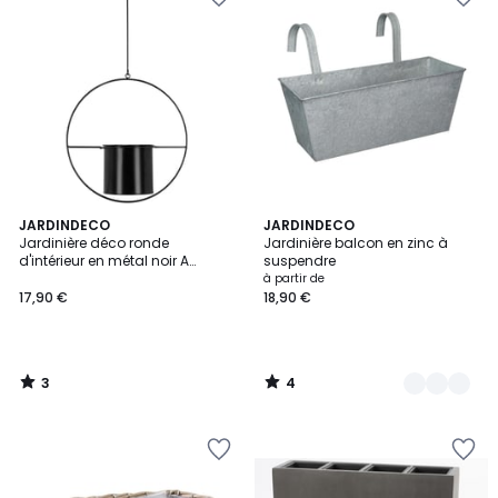
3
4
JARDINDECO
2
JARDINDECO
/
/
Jardinière déco ronde
Jardinière balcon en zinc à
Couleurs
5
5
d'intérieur en métal noir A
suspendre
suspendre
à partir de
17,90 €
18,90 €
3
4
/
/
5
5