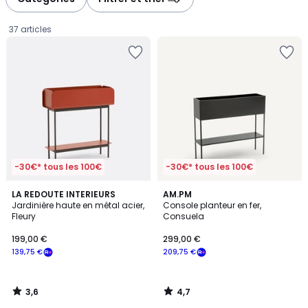
gauche
droite
37 articles
-30€* tous les 100€
-30€* tous les 100€
3,6
4,7
LA REDOUTE INTERIEURS
AM.PM
/ 5
/ 5
Jardinière haute en métal acier,
Console planteur en fer,
Fleury
Consuela
199,00
199,00 €
299,00 €
€
139,75 €
209,75 €
souscrivez
à
notre
3,6
4,7
programme
/
/
5
5