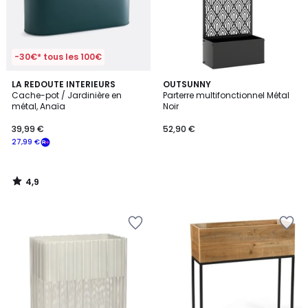
-30€* tous les 100€
4,9
LA REDOUTE INTERIEURS
OUTSUNNY
/ 5
Cache-pot / Jardinière en
Parterre multifonctionnel Métal
métal, Anaïa
Noir
39,99 €
52,90 €
27,99 €
4,9
/
5