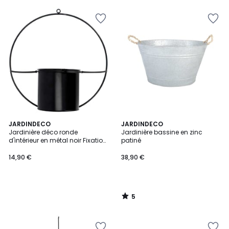
pour
payer
à
la
place
139,75
€.
5
JARDINDECO
JARDINDECO
/
Jardinière déco ronde
Jardinière bassine en zinc
5
d'intérieur en métal noir Fixation
patiné
murale
14,90 €
38,90 €
5
/
5