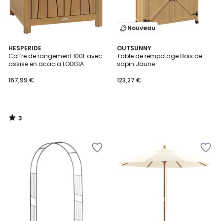
Nouveau
3
HESPERIDE
OUTSUNNY
/
Coffre de rangement 100L avec
Table de rempotage Bois de
5
assise en acacia LODGIA
sapin Jaune
167,99 €
123,27 €
3
/
5