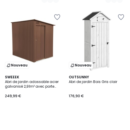
Nouveau
Nouveau
SWEEEK
OUTSUNNY
Abri de jardin adossable acier
Abri de jardin Bois Gris clair
galvanisé 2,91m² avec porte
coulissante et kit d'ancrage
BRAY
249,99 €
176,90 €