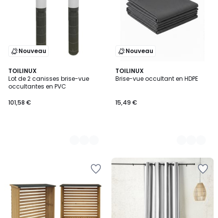
Nouveau
Nouveau
2
TOILINUX
2
TOILINUX
Lot de 2 canisses brise-vue
Brise-vue occultant en HDPE
Couleurs
Couleurs
occultantes en PVC
101,58 €
15,49 €