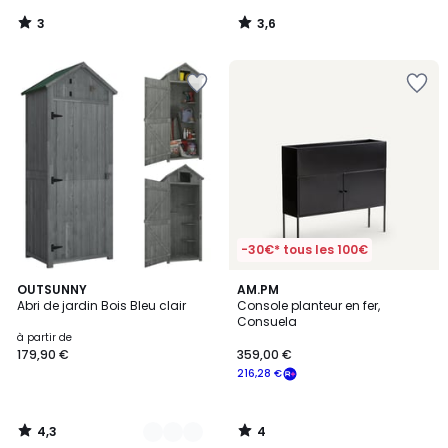
notre
3
3,6
programme
/
/
5
5
pour
payer
à
la
place
139,75
€.
-30€* tous les 100€
4,3
4
3
OUTSUNNY
AM.PM
/ 5
/
Abri de jardin Bois Bleu clair
Console planteur en fer,
Couleurs
5
Consuela
à partir de
179,90 €
359,00 €
216,28 €
4,3
4
/
/