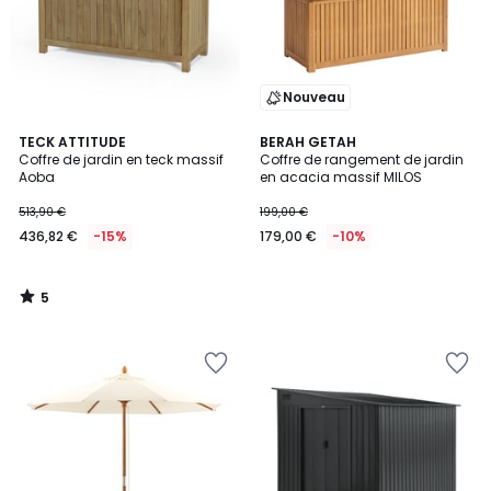
Nouveau
5
TECK ATTITUDE
BERAH GETAH
/
Coffre de jardin en teck massif
Coffre de rangement de jardin
5
Aoba
en acacia massif MILOS
513,90 €
199,00 €
436,82 €
-15%
179,00 €
-10%
5
/
5