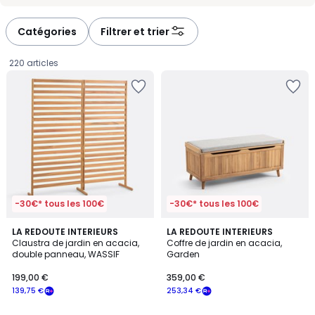
-
-
défiler
défiler
à
à
Catégories
Filtrer et trier
gauche
droite
220 articles
-30€* tous les 100€
-30€* tous les 100€
3
3,6
LA REDOUTE INTERIEURS
LA REDOUTE INTERIEURS
/
/ 5
Claustra de jardin en acacia,
Coffre de jardin en acacia,
5
double panneau, WASSIF
Garden
199,00
199,00 €
359,00 €
€
139,75 €
253,34 €
souscrivez
à