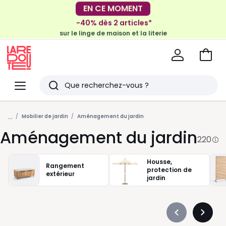
-40% dès 2 articles*
sur le linge de maison et la literie
EN CE MOMENT
-30€ tous les 100€*
sur le meuble & la déco
Voir
mon
La
panie
Redoute
Menu
Rechercher
Derniers
...
articles
Mobilier de jardin
Aménagement du jardin
Aménagement du jardin
vus
220
Housse,
Rangement
protection de
extérieur
jardin
Précédent
Suivan