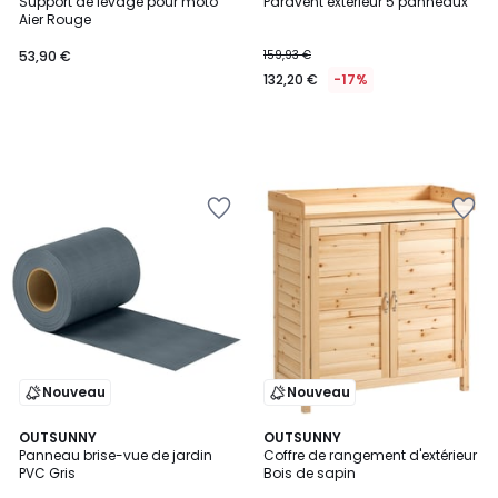
Support de levage pour moto
Paravent extérieur 5 panneaux
Aier Rouge
53,90 €
159,93 €
132,20 €
-17%
Nouveau
Nouveau
OUTSUNNY
OUTSUNNY
Panneau brise-vue de jardin
Coffre de rangement d'extérieur
PVC Gris
Bois de sapin