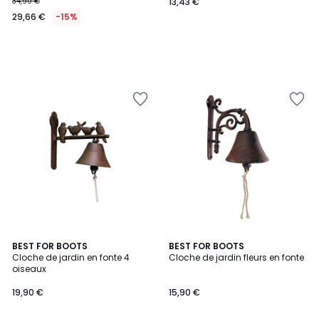
34,90 €
13,43 €
29,66 €
-15%
4,7
BEST FOR BOOTS
BEST FOR BOOTS
/ 5
Cloche de jardin en fonte 4
Cloche de jardin fleurs en fonte
oiseaux
19,90 €
15,90 €