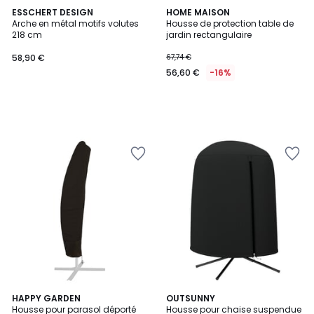
ESSCHERT DESIGN
HOME MAISON
Arche en métal motifs volutes
Housse de protection table de
218 cm
jardin rectangulaire
58,90 €
67,74 €
56,60 €
-16%
4,8
HAPPY GARDEN
OUTSUNNY
/ 5
Housse pour parasol déporté
Housse pour chaise suspendue