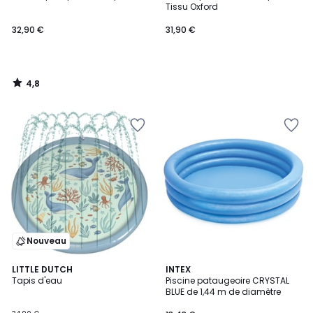
Tissu Oxford
32,90 €
31,90 €
4,8
/
5
Nouveau
LITTLE DUTCH
INTEX
Tapis d'eau
Piscine pataugeoire CRYSTAL
BLUE de 1,44 m de diamètre