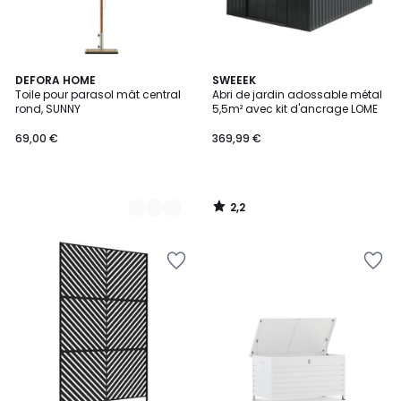
2,2
3
DEFORA HOME
SWEEEK
/ 5
Toile pour parasol mât central
Abri de jardin adossable métal
Couleurs
rond, SUNNY
5,5m² avec kit d'ancrage LOME
69,00 €
369,99 €
2,2
/
5