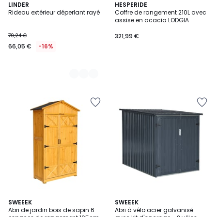
4
LINDER
HESPERIDE
Rideau extérieur déperlant rayé
Coffre de rangement 210L avec
Couleurs
assise en acacia LODGIA
79,24 €
321,99 €
66,05 €
-16%
5
3,2
SWEEEK
2
SWEEEK
/
/ 5
Abri de jardin bois de sapin 6
Abri à vélo acier galvanisé
Couleurs