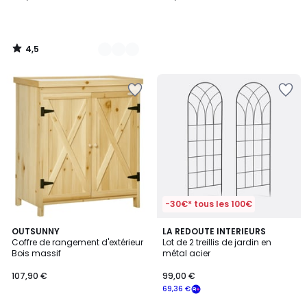
4,5
/
5
-30€* tous les 100€
OUTSUNNY
LA REDOUTE INTERIEURS
Coffre de rangement d'extérieur
Lot de 2 treillis de jardin en
Bois massif
métal acier
107,90 €
99,00 €
69,36 €