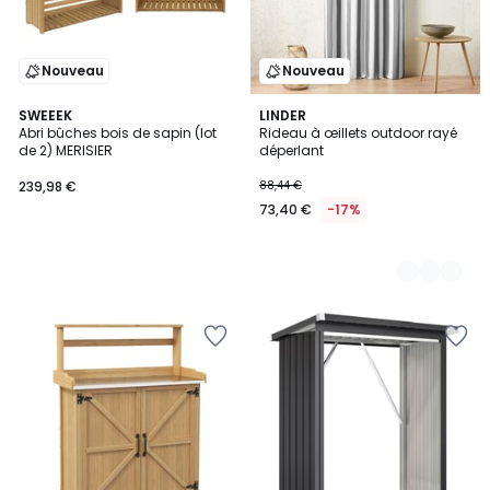
Nouveau
Nouveau
SWEEEK
5
LINDER
Abri bûches bois de sapin (lot
Rideau à œillets outdoor rayé
Couleurs
de 2) MERISIER
déperlant
239,98 €
88,44 €
73,40 €
-17%