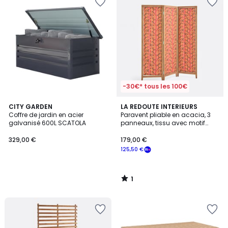
-30€* tous les 100€
1
CITY GARDEN
LA REDOUTE INTERIEURS
/
Coffre de jardin en acier
Paravent pliable en acacia, 3
5
galvanisé 600L SCATOLA
panneaux, tissu avec motif
fleurs, VALERIA
329,00 €
179,00 €
125,50 €
1
/
5