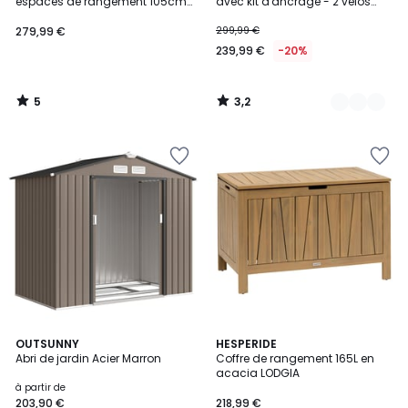
5
espaces de rangement 105cm
avec kit d'ancrage - 2 vélos
ANCOLIE
NAVE
279,99 €
299,99 €
239,99 €
-20%
5
3,2
/
/
5
5
4,5
2
OUTSUNNY
HESPERIDE
/ 5
Abri de jardin Acier Marron
Coffre de rangement 165L en
Couleurs
acacia LODGIA
à partir de
203,90 €
218,99 €