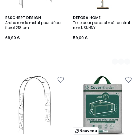
ESSCHERT DESIGN
3
DEFORA HOME
Arche ronde metal pour décor
Toile pour parasol mât central
Couleurs
floral 218 cm
rond, SUNNY
69,90 €
59,00 €
Nouveau