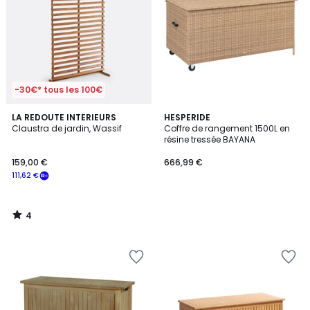
-30€* tous les 100€
4
LA REDOUTE INTERIEURS
HESPERIDE
/
Claustra de jardin, Wassif
Coffre de rangement 1500L en
5
résine tressée BAYANA
159,00 €
666,99 €
111,62 €
4
/
5