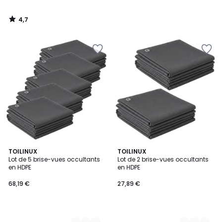
4,7
/
5
2
TOILINUX
2
TOILINUX
Lot de 5 brise-vues occultants
Lot de 2 brise-vues occultants
Couleurs
Couleurs
en HDPE
en HDPE
68,19 €
27,89 €