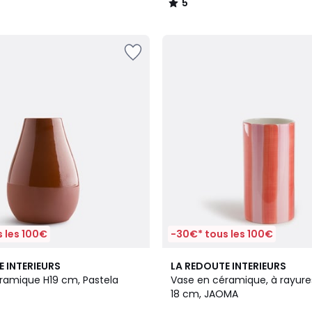
5
/
5
 les 100€
-30€* tous les 100€
5
E INTERIEURS
LA REDOUTE INTERIEURS
/
ramique H19 cm, Pastela
Vase en céramique, à rayure
5
18 cm, JAOMA