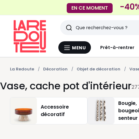
-40%
EN CE MOMENT
Rechercher
Derniers
Prêt-à-rentrer
MENU
Menu
articles
La
Redoute
vus
La Redoute
Décoration
Objet de décoration
Vase
Vase, cache pot d'intérieur
27
Bougie,
Accessoire
bougeoi
décoratif
senteur