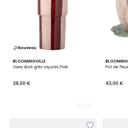
Nouveau
2
BLOOMINGVILLE
BLOOMINGV
Couleurs
Vase droit grès rayures Floki
38,00 €
43,00 €