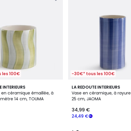
 les 100€
-30€* tous les 100€
5
E INTERIEURS
LA REDOUTE INTERIEURS
/
en céramique émaillée, à
Vase en céramique, à rayure
5
iamètre 14 cm, TOUMA
25 cm, JAOMA
34,99 €
24,49 €