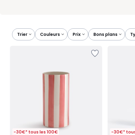
Trier
couleurs
prix
bons plans
-30€* tous les 100€
-30€* tous