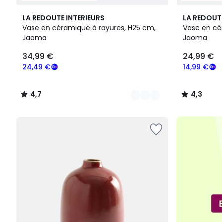
7
4,7
7
4,3
LA REDOUTE INTERIEURS
LA REDOUT
Couleurs
/ 5
Couleurs
/ 5
Vase en céramique à rayures, H25 cm,
Vase en cé
Jaoma
Jaoma
34,99
34,99 €
24,99 €
€
souscrivez
24,49 €
14,99 €
à
notre
4,7
4,3
programme
/
/
pour
5
5
payer
à
la
place
24,49
€.