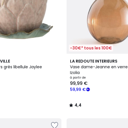
-30€* tous les 100€
4
4,4
ILLE
LA REDOUTE INTERIEURS
Couleurs
/ 5
Pot de fleurs grès libellule Jaylee
Vase dame-Jeanne en verre
Izolia
à partir de
99,99 €
59,99 €
4,4
/
5