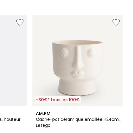
-30€* tous les 100€
4
4,7
AM.PM
Couleurs
/ 5
s, hauteur
Cache-pot céramique émaillée H24cm,
Lesego