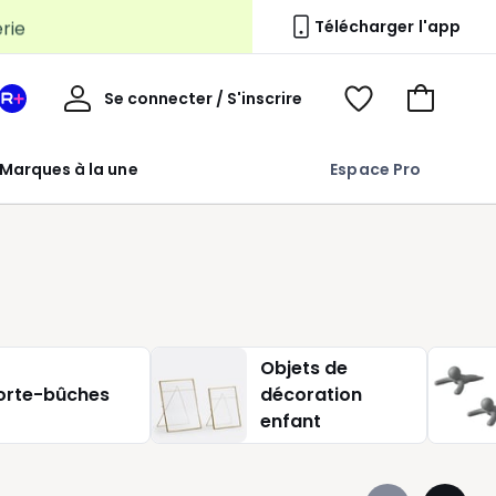
erie
Télécharger l'app
Mon
Se connecter / S'inscrire
Mon
Voir
Voir
compte
espace
mes
mon
La
favoris
panier
Marques à la une
Espace Pro
Redoute
+
Objets de
orte-bûches
décoration
enfant