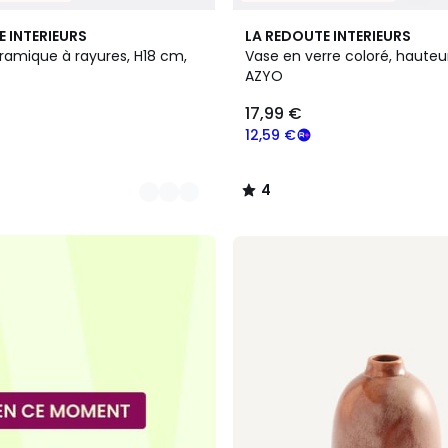
4
E INTERIEURS
LA REDOUTE INTERIEURS
/
ramique à rayures, H18 cm,
Vase en verre coloré, hauteur
5
AZYO
17,99 €
12,59 €
4
/
5