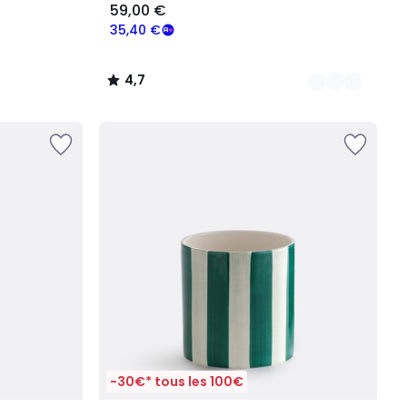
59,00 €
35,40 €
4,7
/
5
-30€* tous les 100€