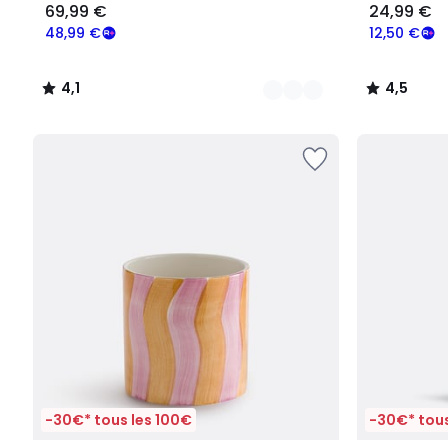
69,99 €
24,99 €
48,99 €
12,50 €
4,1
4,5
/
/
5
5
-30€* tous les 100€
-30€* tous