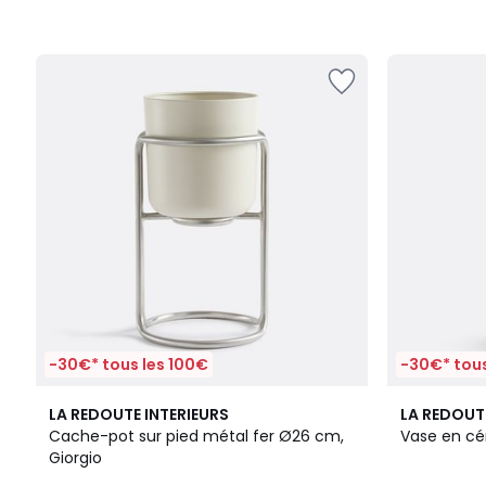
-30€* tous les 100€
-30€* tous
2
4,1
6
4,5
LA REDOUTE INTERIEURS
LA REDOUT
Couleurs
/ 5
Couleurs
/ 5
Cache-pot sur pied métal fer Ø26 cm,
Vase en cé
Giorgio