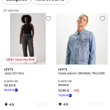
26 articles
-25€* tous les 50€
4,5
4,6
5
LEVI'S
5
LEVI'S
/ 5
/ 5
Jean 501 90's
Veste denim ORIGINAL TRUCKER
Couleurs
Couleurs
Prix
à partir de
à partir de
110,00 €
130,00 €
à
66,00 €
121,86 €
-6%
partir
70,00 €
de
110,00
4,6
4,5
€
/
/
5