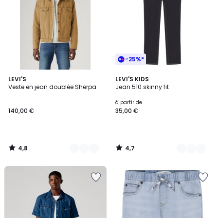
-25%*
4,8
4,7
3
LEVI'S
3
LEVI'S KIDS
/ 5
/ 5
Veste en jean doublée Sherpa
Jean 510 skinny fit
Couleurs
Couleurs
à partir de
140,00 €
35,00 €
4,8
4,7
/
/
5
5