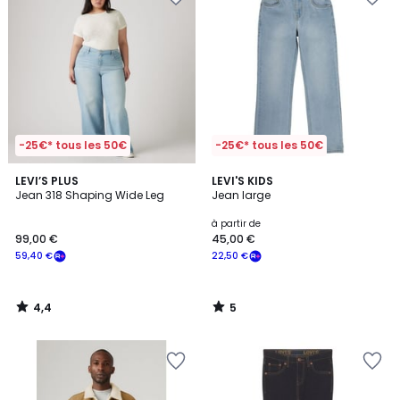
-25€* tous les 50€
-25€* tous les 50€
4,4
5
LEVI’S PLUS
LEVI'S KIDS
/ 5
/
Jean 318 Shaping Wide Leg
Jean large
5
à partir de
99,00 €
45,00 €
59,40 €
22,50 €
4,4
5
/
/
5
5