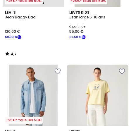
-25€* tous les 50€
-25€* tous les 50€
4,7
LEVI'S
LEVI'S KIDS
/ 5
Jean Baggy Dad
Jean large 5-16 ans
à partir de
120,00 €
55,00 €
60,00 €
27,50 €
4,7
/
5
-25€* tous les 50€