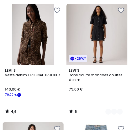
5
souscrivez
à
notre
programme
pour
payer
à
la
place
66,00
-25%*
€.
4,6
5
LEVI'S
2
LEVI'S
/ 5
/
Veste denim ORIGINAL TRUCKER
Robe courte manches courtes
Couleurs
5
denim
140,00 €
79,00 €
70,00 €
4,6
5
/
/
5
5