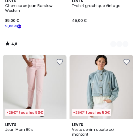
4,8
LEVI'S
3
LEVI'S
/ 5
Chemise en jean Barstow
T-shirt graphique Vintage
Couleurs
Western
85,00 €
45,00 €
51,00 €
4,8
/
5
-25€* tous les 50€
-25€* tous les 50€
4,8
LEVI'S
LEVI'S
/ 5
Jean Mom 80's
Veste denim courte col
montant