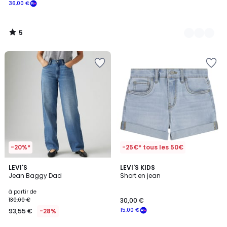
36,00 €
5
/
5
-20%*
-25€* tous les 50€
4,7
5
3
LEVI'S
LEVI'S KIDS
/ 5
/
Jean Baggy Dad
Short en jean
Couleurs
5
à partir de
130,00 €
30,00 €
15,00 €
93,55 €
-28%