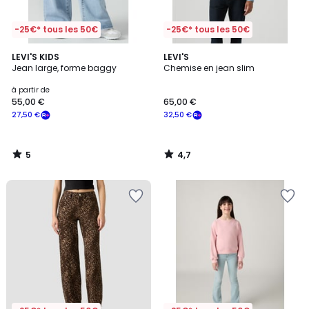
-25€* tous les 50€
-25€* tous les 50€
5
4,7
LEVI'S KIDS
LEVI'S
/
/ 5
Jean large, forme baggy
Chemise en jean slim
5
à partir de
55,00 €
65,00 €
27,50 €
32,50 €
5
4,7
/
/
5
5