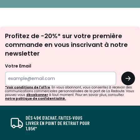
Inscription
Profitez de -20%* sur votre première
newsletter
commande en vous inscrivant à notre
newsletter
Votre Email
OK
*Voir conditions de l'offre
. En vous abonnant, vous consentez à recevoir des
communications commerciales personnalisées de la part de La Redoute. Vous
pouvez vous
désabonner
à tout moment. Pour en savoir plus, consultez
notre politique de confidentialité.
DÈS 49€ D’ACHAT, FAITES-VOUS
LIVRER EN POINT DE RETRAIT POUR
1,95€*