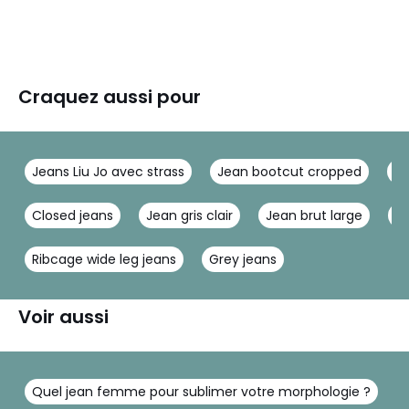
Craquez aussi pour
Jeans Liu Jo avec strass
Jean bootcut cropped
J
Closed jeans
Jean gris clair
Jean brut large
Br
Ribcage wide leg jeans
Grey jeans
Voir aussi
Quel jean femme pour sublimer votre morphologie ?