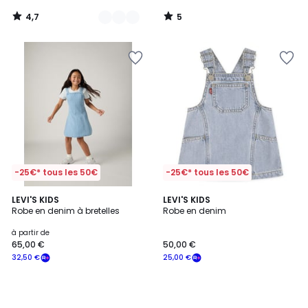
4,7
5
/
/
5
5
-25€* tous les 50€
-25€* tous les 50€
LEVI'S KIDS
LEVI'S KIDS
Robe en denim à bretelles
Robe en denim
à partir de
65,00 €
50,00 €
32,50 €
25,00 €