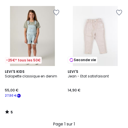
Seconde vie
-25€* tous les 50€
5
LEVI'S KIDS
LEVI'S
/
Salopette classique en denim
Jean - Etat satisfaisant
5
55,00 €
14,90 €
27,50 €
5
/
5
Page 1 sur 1