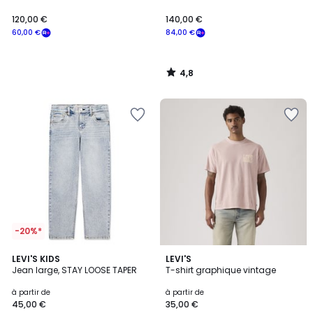
120,00 €
140,00 €
60,00 €
84,00 €
4,8
/
5
-20%*
5
LEVI'S KIDS
2
LEVI'S
/
Jean large, STAY LOOSE TAPER
T-shirt graphique vintage
Couleurs
5
à partir de
à partir de
45,00 €
35,00 €