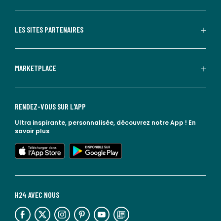
LES SITES PARTENAIRES
MARKETPLACE
RENDEZ-VOUS SUR L'APP
Ultra inspirante, personnalisée, découvrez notre App !
En
savoir plus
lien vers l'app store
lien vers google play
H24 AVEC NOUS
lien vers l'espace réseaux sociaux
lien vers l'espace réseaux sociaux
lien vers l'espace réseaux sociaux
lien vers l'espace réseaux sociaux
lien vers l'espace réseaux sociaux
lien vers le blog la redoute