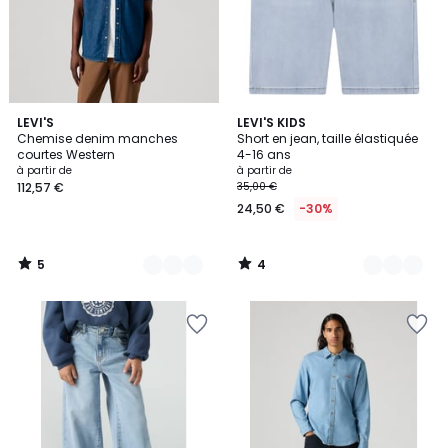
5
4
2
LEVI'S
3
LEVI'S KIDS
/
/
Chemise denim manches
Short en jean, taille élastiquée
Couleurs
Couleurs
5
5
courtes Western
4-16 ans
à partir de
à partir de
112,57 €
35,00 €
24,50 €
-30%
5
4
/
/
5
5