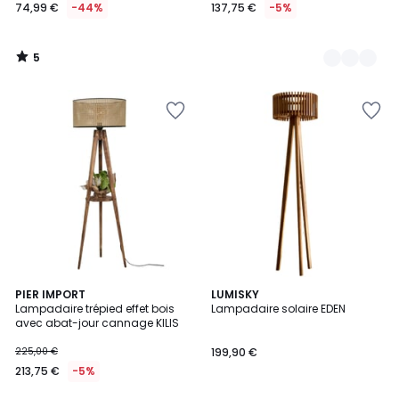
74,99 €
-44%
137,75 €
-5%
5
/
5
PIER IMPORT
LUMISKY
Lampadaire trépied effet bois
Lampadaire solaire EDEN
avec abat-jour cannage KILIS
225,00 €
199,90 €
213,75 €
-5%