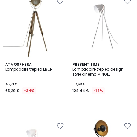
ATMOSPHERA
PRESENT TIME
Lampadaire trépied EBOR
Lampadaire trépied design
style cinéma MINGLE
100,21 €
146,39 €
65,29 €
-34%
124,44 €
-14%