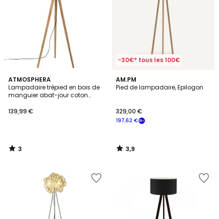
-30€* tous les 100€
3
3,9
ATMOSPHERA
AM.PM
/
/ 5
Lampadaire trépied en bois de
Pied de lampadaire, Epilogon
5
manguier abat-jour coton
OLGA
139,99 €
329,00 €
197,62 €
3
3,9
/
/
5
5