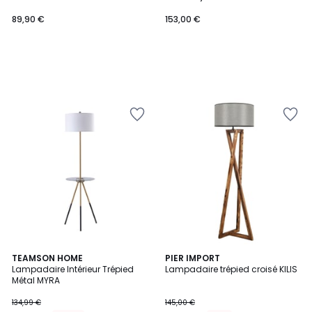
44x44x158cm
89,90 €
153,00 €
5
TEAMSON HOME
4
PIER IMPORT
/
Lampadaire Intérieur Trépied
Lampadaire trépied croisé KILIS
Couleurs
5
Métal MYRA
134,99 €
145,00 €