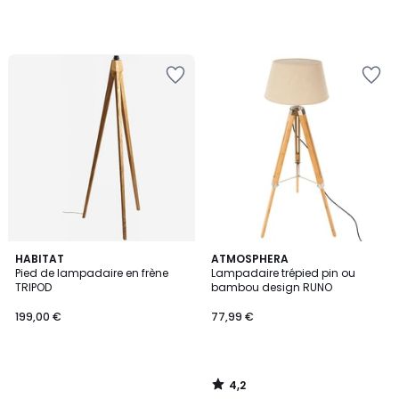
4,2
HABITAT
ATMOSPHERA
/ 5
Pied de lampadaire en frène
Lampadaire trépied pin ou
TRIPOD
bambou design RUNO
199,00 €
77,99 €
4,2
/