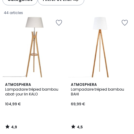
gauche
droite
44 articles
4,9
4,5
ATMOSPHERA
ATMOSPHERA
/ 5
/ 5
Lampadaire trépied bambou
Lampadaire trépied bambou
abat-jour lin KALO
BAHI
104,99
104,99 €
69,99 €
€.
4,9
4,5
/
/
5
5