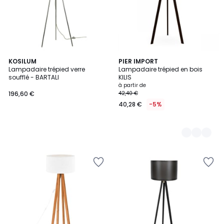
KOSILUM
18
PIER IMPORT
Lampadaire trépied verre
Lampadaire trépied en bois
Couleurs
soufflé - BARTALI
KILIS
à partir de
196,60 €
42,40 €
40,28 €
-5%