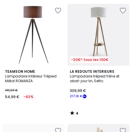
-30€* tous les 100€
4
TEAMSON HOME
LA REDOUTE INTERIEURS
/
Lampadaire Intérieur Trépied
Lampadaire trépied frêne et
5
Métal ROMANZA
abat-jour lin, Setto
149,99 €
309,99 €
217,16 €
54,99 €
-63%
4
/
5