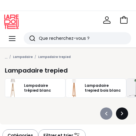
Voir
mon
La
panie
Redoute
Menu
Rechercher
Derniers
...
articles
Lampadaire
Lampadaire trepied
vus
Lampadaire trepied
Lampadaire
Lampadaire
trépied blanc
trepied bois blanc
Précédent
Suivan
-
-
défiler
défiler
à
à
Catégories
Filtrer et trier