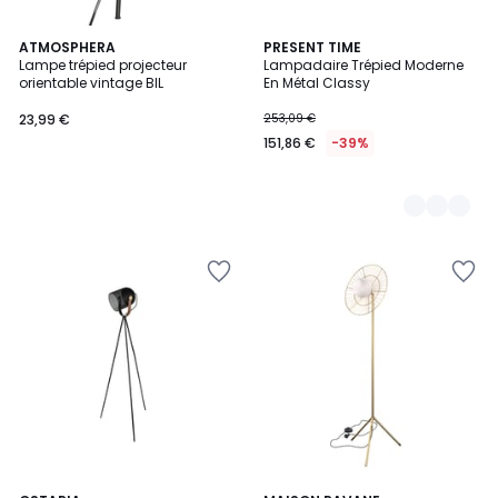
ATMOSPHERA
2
PRESENT TIME
Lampe trépied projecteur
Lampadaire Trépied Moderne
Couleurs
orientable vintage BIL
En Métal Classy
23,99 €
253,09 €
151,86 €
-39%