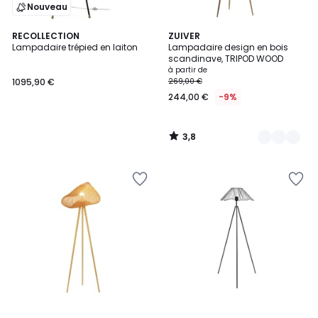
Nouveau
3,8
RECOLLECTION
2
ZUIVER
/ 5
Lampadaire trépied en laiton
Lampadaire design en bois
Couleurs
scandinave, TRIPOD WOOD
à partir de
1095,90 €
269,00 €
244,00 €
-9%
3,8
/
5