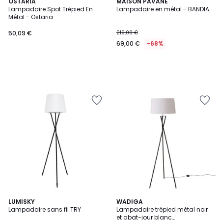
OSTARIA
MAISON PAVANE
Lampadaire Spot Trépied En
Lampadaire en métal - BANDIA
Métal - Ostaria
50,09 €
219,00 €
69,00 €
-68%
LUMISKY
WADIGA
Lampadaire sans fil TRY
Lampadaire trépied métal noir
et abat-jour blanc