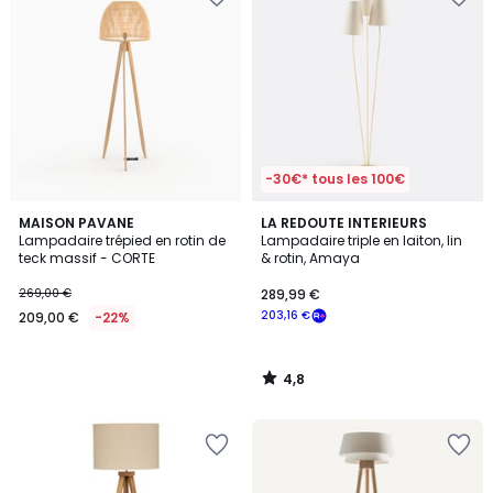
-30€* tous les 100€
4,8
MAISON PAVANE
LA REDOUTE INTERIEURS
/ 5
Lampadaire trépied en rotin de
Lampadaire triple en laiton, lin
teck massif - CORTE
& rotin, Amaya
269,00 €
289,99 €
203,16 €
209,00 €
-22%
4,8
/
5