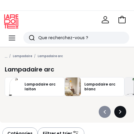
Voir
mon
La
panie
Redoute
Menu
Rechercher
Derniers
...
articles
Lampadaire
Lampadaire arc
vus
Lampadaire arc
Lampadaire arc
Lampadaire arc
laiton
blanc
Précédent
Suivan
-
-
défiler
défiler
à
à
Catégories
Filtrer et trier