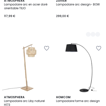
ATMOSPHERA
2
ZUIVER
Lampadaire arc en acier doré
Lampadaire arc design- BOW
Couleurs
orientable TILIO
117,99 €
299,00 €
1
ATMOSPHERA
HOMCOM
/
Lampadaire arc Liby naturel
Lampadaire forme arc design
5
H173