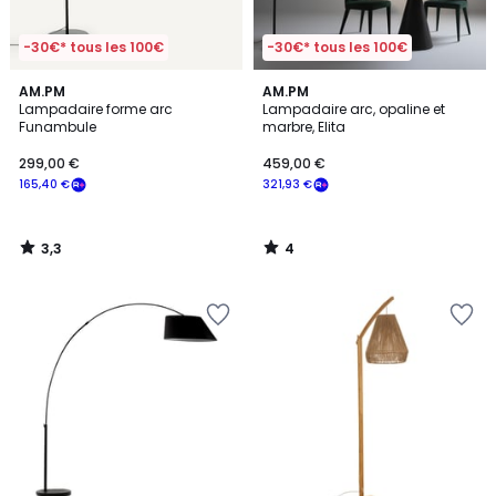
-30€* tous les 100€
-30€* tous les 100€
3,3
4
AM.PM
AM.PM
/ 5
/
Lampadaire forme arc
Lampadaire arc, opaline et
5
Funambule
marbre, Elita
299,00 €
459,00 €
165,40 €
321,93 €
3,3
4
/
/
5
5