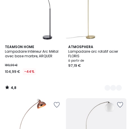
4,8
TEAMSON HOME
2
ATMOSPHERA
/ 5
Lampadaire Intérieur Arc Métal
Lampadaire arc rotatif acier
Couleurs
avec base marbre, ARQUER
FLORIS
à partir de
189,99 €
97,19 €
104,99 €
-44%
4,8
/
5