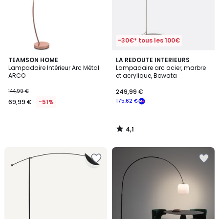
-30€* tous les 100€
4,1
TEAMSON HOME
LA REDOUTE INTERIEURS
/ 5
Lampadaire Intérieur Arc Métal
Lampadaire arc acier, marbre
ARCO
et acrylique, Bowata
144,99 €
249,99 €
175,62 €
69,99 €
-51%
4,1
/
5