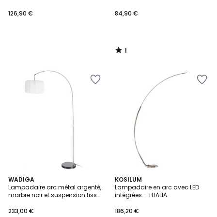
126,90 €
84,90 €
1
/
5
WADIGA
KOSILUM
Lampadaire arc métal argenté,
Lampadaire en arc avec LED
marbre noir et suspension tissu
intégrées - THALIA
beige 100x37x197cm
233,00 €
186,20 €