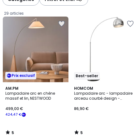
gauche
droite
29 articles
Prix exclusif
Best-seller
5
5
AM.PM
HOMCOM
/
/
Lampadaire arc en chêne
Lampadaire arc - lampadaire
5
5
massif et lin, NESTWOOD
arceau courbé design -
499,00
marbre noir métal
499,00 €
86,90 €
€
424,47 €
souscrivez
à
notre
5
5
programme
/
/
5
5