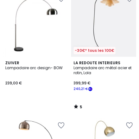
-30€* tous les 100€
5
ZUIVER
LA REDOUTE INTERIEURS
/
Lampadaire arc design- BOW
Lampadaire arc métal acier et
5
rotin, Lola
239,00 €
399,99 €
240,21 €
5
/
5