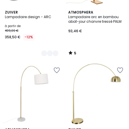
5
2
ZUIVER
ATMOSPHERA
/
Lampadaire design - ARC
Lampadaire arc en bambou
Couleurs
5
abat-jour chanvre tressé PALM
à partir de
409,00 €
93,46 €
358,50 €
-12%
5
/
5