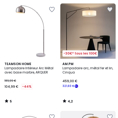
pour
payer
à
la
place
424,47
€.
-30€* tous les 100€
5
4,2
TEAMSON HOME
AM.PM
/
/ 5
Lampadaire Intérieur Arc Métal
Lampadaire arc, métal fer et lin,
5
avec base marbre, ARQUER
Cinqua
189,99 €
459,00 €
321,93 €
104,99 €
-44%
5
4,2
/
/
5
5