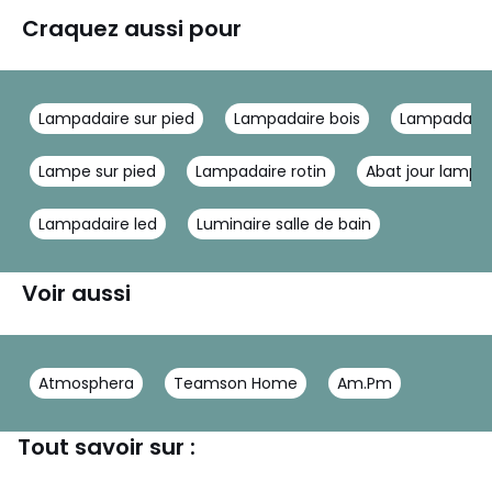
Craquez aussi pour
Lampadaire sur pied
Lampadaire bois
Lampadaire 
Lampe sur pied
Lampadaire rotin
Abat jour lampe 
Lampadaire led
Luminaire salle de bain
Voir aussi
Atmosphera
Teamson Home
Am.Pm
Tout savoir sur :