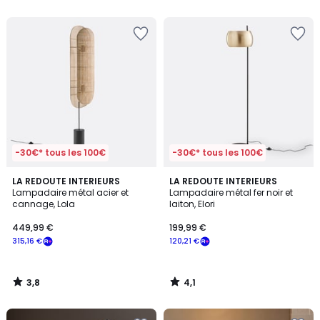
5
-30€* tous les 100€
-30€* tous les 100€
3,8
4,1
LA REDOUTE INTERIEURS
LA REDOUTE INTERIEURS
/ 5
/ 5
Lampadaire métal acier et
Lampadaire métal fer noir et
cannage, Lola
laiton, Elori
449,99 €
199,99 €
315,16 €
120,21 €
3,8
4,1
/
/
5
5