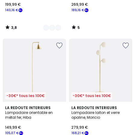
199,99 €
269,99 €
€
140,16 €
189,16 €
souscrivez
à
notre
3,8
5
programme
/
/
5
5
pour
payer
à
la
place
140,16
€.
-30€* tous les 100€
-30€* tous les 100€
4,8
3,5
2
LA REDOUTE INTERIEURS
LA REDOUTE INTERIEURS
/ 5
/ 5
Lampadaire orientable en
Lampadaire laiton et verre
Couleurs
métal fer, Hiba
opaline, Moricio
149,99 €
279,99 €
105,07 €
168,21 €