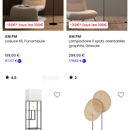
-30€* tous les 100€
-30€* tous les 100€
4,5
2
2
AM.PM
AM.PM
/ 5
/
Liseuse XS, Funambule
Lampadaire 3 spots orientables
Couleurs
5
graphite, Girevole
139,00 €
299,00 €
97,47 €
179,62 €
4,5
2
/
/
5
5