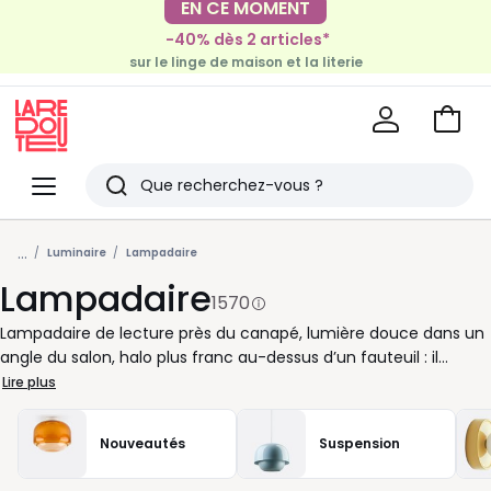
-40% dès 2 articles*
EN CE MOMENT
sur le linge de maison et la literie
-30€ tous les 100€*
sur le meuble & la déco
Voir
mon
La
panie
Redoute
Menu
Rechercher
Derniers
...
articles
Luminaire
Lampadaire
Lampadaire
vus
1570
Lampadaire de lecture près du canapé, lumière douce dans un
angle du salon, halo plus franc au-dessus d’un fauteuil : il
structure l’espace autant qu’il l’éclaire. Pratique au quotidien, il
Lire plus
libère la place sur les tables d’appoint et se déplace facilement
selon vos envies ou vos besoins. Pour bien le choisir, pensez
Nouveautés
Suspension
d’abord à l’usage. Un lampadaire orientable convient pour lire
ou travailler avec précision. Un modèle avec abat-jour