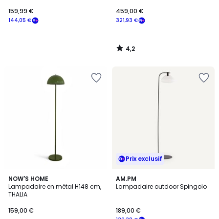
159,99 €
459,00 €
144,05 €
321,93 €
4,2
/
5
Prix exclusif
4,2
NOW'S HOME
AM.PM
/ 5
Lampadaire en métal H148 cm,
Lampadaire outdoor Spingolo
THALIA
159,00 €
189,00 €