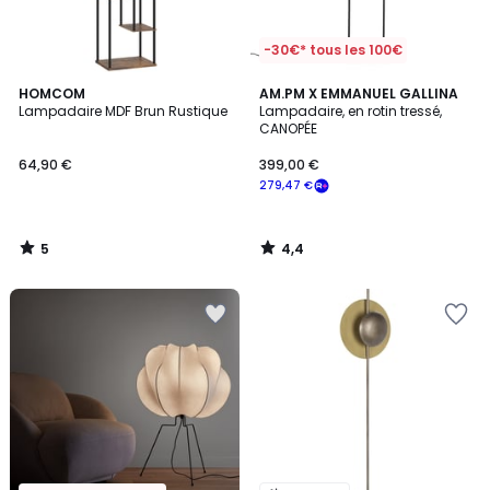
-30€* tous les 100€
5
4,4
HOMCOM
AM.PM X EMMANUEL GALLINA
/
/ 5
Lampadaire MDF Brun Rustique
Lampadaire, en rotin tressé,
5
CANOPÉE
64,90 €
399,00 €
279,47 €
5
4,4
/
/
5
5