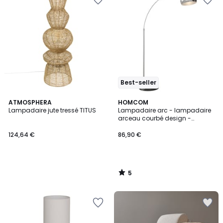
Best-seller
5
ATMOSPHERA
HOMCOM
/
Lampadaire jute tressé TITUS
Lampadaire arc - lampadaire
5
arceau courbé design -
marbre noir métal
124,64 €
86,90 €
5
/
5