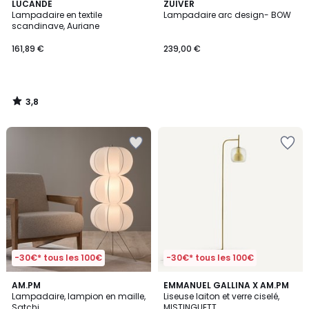
3,8
LUCANDE
ZUIVER
/ 5
Lampadaire en textile
Lampadaire arc design- BOW
scandinave, Auriane
161,89 €
239,00 €
3,8
/
5
-30€* tous les 100€
-30€* tous les 100€
5
3,6
AM.PM
EMMANUEL GALLINA X AM.PM
/
/ 5
Lampadaire, lampion en maille,
Liseuse laiton et verre ciselé,
5
Satchi
MISTINGUETT