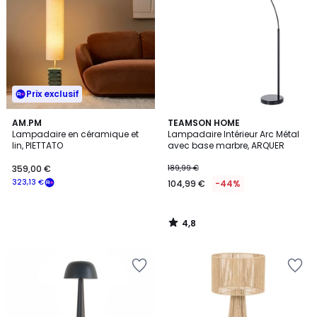
Prix exclusif
4,8
AM.PM
TEAMSON HOME
/ 5
Lampadaire en céramique et
Lampadaire Intérieur Arc Métal
lin, PIETTATO
avec base marbre, ARQUER
359,00 €
189,99 €
323,13 €
104,99 €
-44%
4,8
/
5