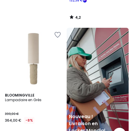
132,38 €
4,2
/
5
Nouveau
!
Livraison
en
Locker
Mondial
Relay
BLOOMINGVILLE
Lampadaire en Grès
399,00 €
Nouveau !
364,00 €
-8%
Livraison en
Locker Mondial