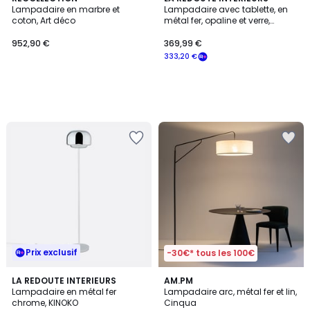
Lampadaire en marbre et
Lampadaire avec tablette, en
coton, Art déco
métal fer, opaline et verre,
hauteur 149 cm, TEDY
952,90 €
369,99 €
333,20 €
Prix exclusif
-30€* tous les 100€
4,2
LA REDOUTE INTERIEURS
AM.PM
/ 5
Lampadaire en métal fer
Lampadaire arc, métal fer et lin,
chrome, KINOKO
Cinqua