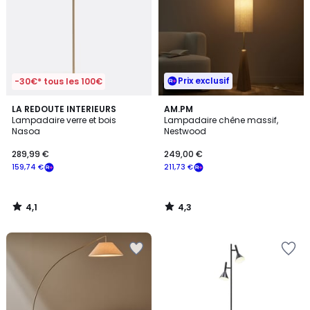
Prix exclusif
-30€* tous les 100€
4,1
4,3
LA REDOUTE INTERIEURS
AM.PM
/ 5
/ 5
Lampadaire verre et bois
Lampadaire chêne massif,
Nasoa
Nestwood
289,99 €
249,00 €
159,74 €
211,73 €
4,1
4,3
/
/
5
5