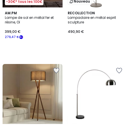
Nouveau
-30€* tous les 100€
AM.PM
RECOLLECTION
Lampe de sol en métal fer et
Lampadaire en métal esprit
résine, Oï
sculpture
399,00 €
490,90 €
279,47 €