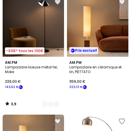
Prix exclusif
-30€* tous les 100€
3,9
3
AM.PM
AM.PM
/ 5
Lampadaire liseuse métal fer,
Lampadaire en céramique et
Couleurs
Moke
lin, PIETTATO
239,00 €
359,00 €
143,62 €
323,13 €
3,9
/
5