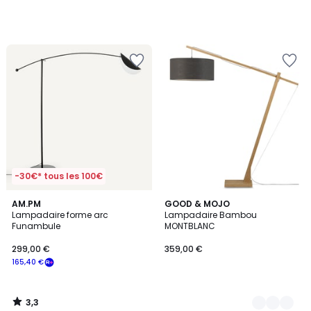
-30€* tous les 100€
3,3
AM.PM
3
GOOD & MOJO
/ 5
Lampadaire forme arc
Lampadaire Bambou
Couleurs
Funambule
MONTBLANC
299,00 €
359,00 €
165,40 €
3,3
/