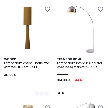
5
5
5
2
WOOOD
TEAMSON HOME
/
Lampadaire en tissu bouclette
Lampadaire Intérieur Arc Métal
Couleurs
5
et métal H187cm- LOFT
avec base marbre, ARQUER
319,00 €
189,99 €
104,99 €
-44%
5
/
5