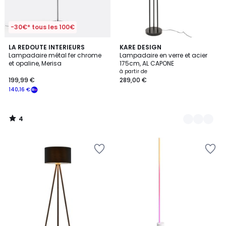
-30€* tous les 100€
4
LA REDOUTE INTERIEURS
2
KARE DESIGN
/
Lampadaire métal fer chrome
Lampadaire en verre et acier
Couleurs
5
et opaline, Merisa
175cm, AL CAPONE
à partir de
199,99 €
289,00 €
140,16 €
4
/
5