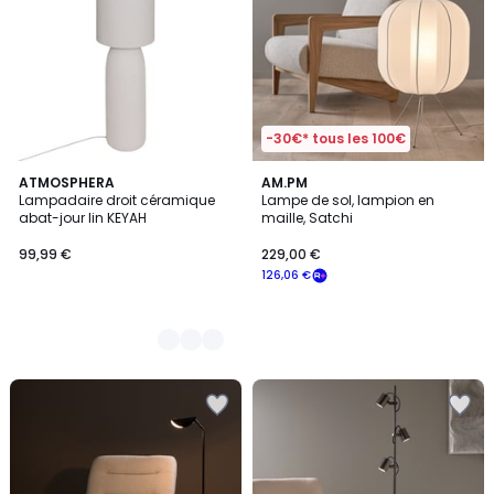
-30€* tous les 100€
2
ATMOSPHERA
AM.PM
Lampadaire droit céramique
Lampe de sol, lampion en
Couleurs
abat-jour lin KEYAH
maille, Satchi
99,99 €
229,00 €
126,06 €