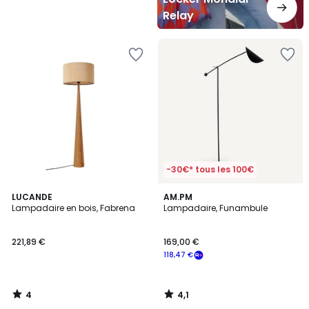
Relay
-30€* tous les 100€
4
4,1
LUCANDE
AM.PM
/
/ 5
Lampadaire en bois, Fabrena
Lampadaire, Funambule
5
221,89 €
169,00 €
118,47 €
4
4,1
/
/