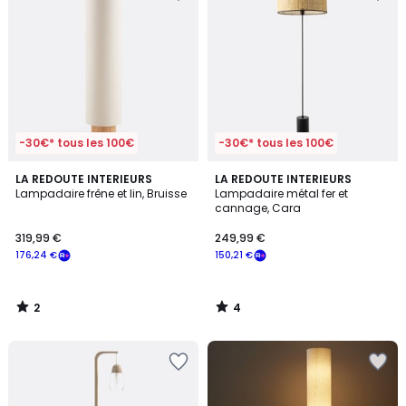
-30€* tous les 100€
-30€* tous les 100€
2
4
LA REDOUTE INTERIEURS
LA REDOUTE INTERIEURS
/
/
Lampadaire frêne et lin, Bruisse
Lampadaire métal fer et
5
5
cannage, Cara
319,99 €
249,99 €
176,24 €
150,21 €
2
4
/
/
5
5