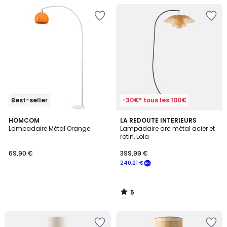
Best-seller
-30€* tous les 100€
5
HOMCOM
LA REDOUTE INTERIEURS
/
Lampadaire Métal Orange
Lampadaire arc métal acier et
5
rotin, Lola
69,90 €
399,99 €
240,21 €
5
/
5