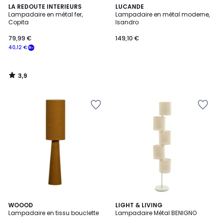
3,9
LA REDOUTE INTERIEURS
LUCANDE
/ 5
Lampadaire en métal fer,
Lampadaire en métal moderne,
Copita
Isandro
79,99 €
149,10 €
40,12 €
3,9
/
5
2
WOOOD
LIGHT & LIVING
Lampadaire en tissu bouclette
Lampadaire Métal BENIGNO
Couleurs