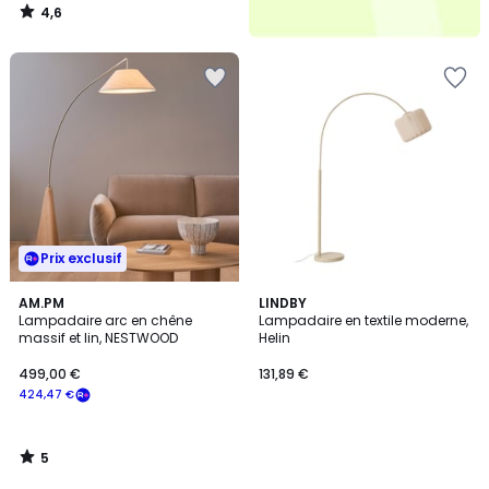
4,6
/
5
Prix exclusif
5
AM.PM
LINDBY
/
Lampadaire arc en chêne
Lampadaire en textile moderne,
5
massif et lin, NESTWOOD
Helin
499,00 €
131,89 €
424,47 €
5
/
5